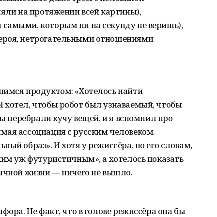
ляли на протяжении всей картины),
самыми, которым ни на секунду не веришь),
ероя, нетрогательными отношениями
шимся продуктом: «Хотелось найти
 хотел, чтобы робот был узнаваемый, чтобы
Мы перебрали кучу вещей, и я вспомнил про
мая ассоциация с русским человеком.
ый образ». И хотя у режиссёра, по его словам,
ким уж футуристичным», а хотелось показать
ычной жизни — ничего не вышло.
фора. Не факт, что в голове режиссёра она бы