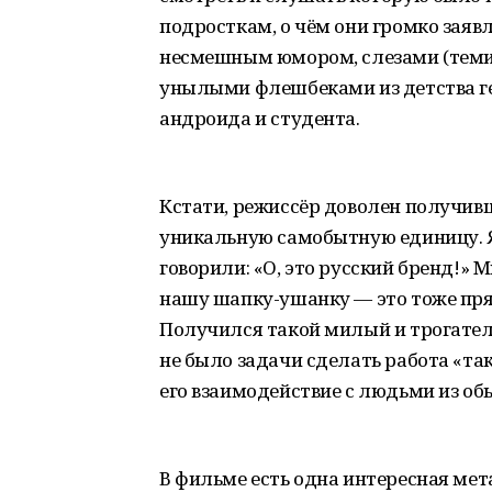
подросткам, о чём они громко заяв
несмешным юмором, слезами (теми 
унылыми флешбеками из детства г
андроида и студента.
Кстати, режиссёр доволен получив
уникальную самобытную единицу. Я
говорили: «О, это русский бренд!» 
нашу шапку-ушанку — это тоже пря
Получился такой милый и трогательн
не было задачи сделать работа «та
его взаимодействие с людьми из об
В фильме есть одна интересная мета