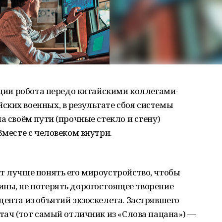
тации робота передо китайскими коллегами-
ских военных, в результате сбоя системы
а своём пути (прочные стекло и стену)
Вместе с человеком внутри.
т лучше понять его мироустройство, чтобы
ины, не потерять дорогостоящее творение
дента из объятий экзоскелета. Застрявшего
стач (тот самый отличник из «Слова пацана») —