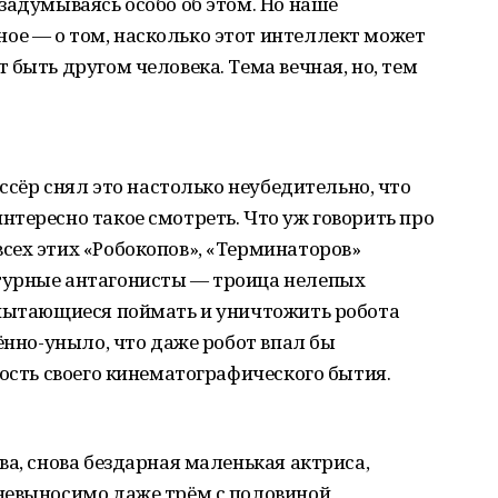
задумываясь особо об этом. Но наше
е — о том, насколько этот интеллект может
 быть другом человека. Тема вечная, но, тем
иссёр снял это настолько неубедительно, что
тересно такое смотреть. Что уж говорить про
сех этих «Робокопов», «Терминаторов»
турные антагонисты — троица нелепых
 пытающиеся поймать и уничтожить робота
ённо-уныло, что даже робот впал бы
ность своего кинематографического бытия.
ва, снова бездарная маленькая актриса,
невыносимо даже трём с половиной