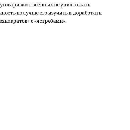
 уговаривают военных не уничтожать
жность получше его изу­чить и доработать.
хнократов» с «ястребами».