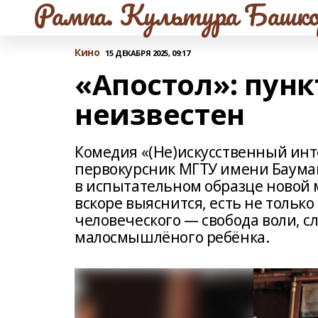
Рампа. Культура Башко
Кино
15 ДЕКАБРЯ 2025, 09:17
«Апостол»: пун
неизвестен
Комедия «(Не)искусственный интел
первокурсник МГТУ имени Баума
в испытательном образце новой м
вскоре выяснится, есть не тольк
человеческого — свобода воли, сл
малосмышлёного ребёнка.