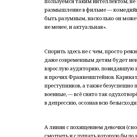
пользуемся таким интеллектом, не 
размышление в фильме — комедийно
быть разумным, насколько он может
не менее, и актуальная».
Спорить здесь не с чем, просто реж
даже современным детям будет неин
взрослую аудиторию, повидавшую в
и прочих Франкенштейнов. Карика
преступников, а также безуспешно
военные, — всё снято так одухотвор
в депрессию, осознав всю безысход
А линия с похищением девочки (сно
смотреть и слушать которую было 