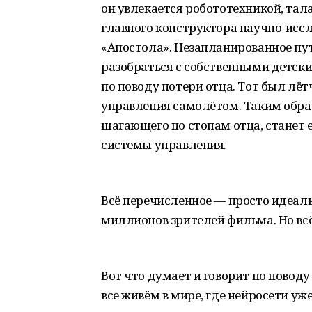
он увлекается робототехникой, тал
главного конструктора научно-исс
«Апостола». Незапланированное пу
разобраться с собственными детск
по поводу потери отца. Тот был лёт
управления самолётом. Таким образ
шагающего по стопам отца, станет 
системы управления.
Всё перечисленное — просто идеа
миллионов зрителей фильма. Но всё,
Вот что думает и говорит по повод
все живём в мире, где нейросети уж