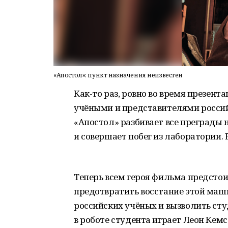
«Апостол»: пункт назначения неизвестен
Как-то раз, ровно во время презен
учёными и представителями россий
«Апостол» разбивает все преграды н
и совершает побег из лаборатории. 
Теперь всем героя фильма предстои
предотвратить восстание этой маш
российских учёных и вызволить сту
в роботе студента играет Леон Кем