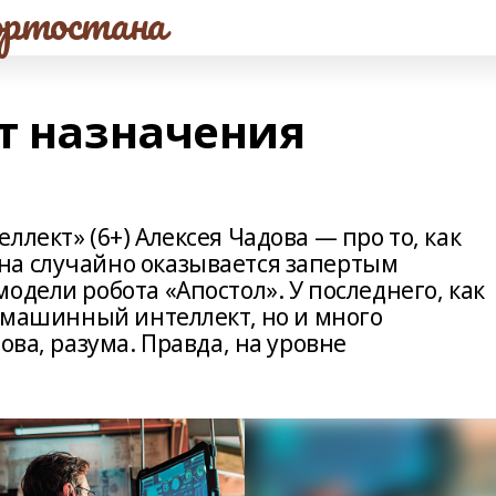
ртостана
кт назначения
лект» (6+) Алексея Чадова — про то, как
на случайно оказывается запертым
одели робота «Апостол». У последнего, как
о машинный интеллект, но и много
ова, разума. Правда, на уровне