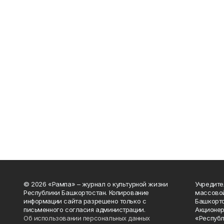
© 2026 «Рампа» – журнал о культурной жизни
Учредите
Республики Башкортостан. Копирование
массово
информации сайта разрешено только с
Башкорто
письменного согласия администрации.
Акционер
Об использовании персональных данных
«Республ