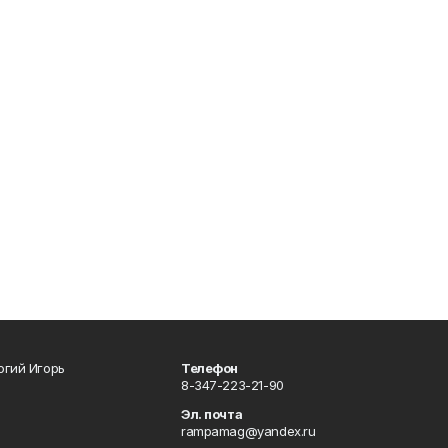
огий Игорь
Телефон
8-347-223-21-90
Эл. почта
rampamag@yandex.ru