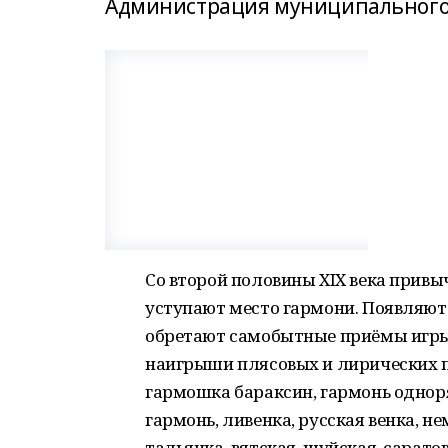
Администрация муниципального 
Со второй половины XIX века прив
уступают место гармони. Появляют
обретают самобытные приёмы игры
наигрыши плясовых и лирических п
гармошка бараксин, гармонь одноря
гармонь, ливенка, русская венка, не
тальянка, вятская, шуйская, сарат