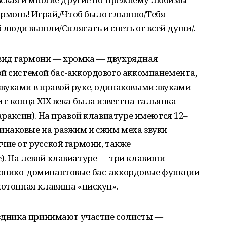
гармонь! Играй,/Чтоб было слышно/Тебя
об люди вышли/Сплясать и спеть от всей души/.
вид гармони — хромка — двухрядная
ой системой бас-аккордового аккомпанемента,
вуками в правой руке, одинаковыми звуками
с конца XIX века была известна тальянка
араксин). На правой клавиатуре имеются 12–
наковые на разжим и сжим меха звуки
чие от русской гармони, также
). На левой клавиатуре — три клавиши-
тонико-доминантовые бас-аккордовые функции
нотонная клавиша «пискун».
раздника принимают участие солисты —