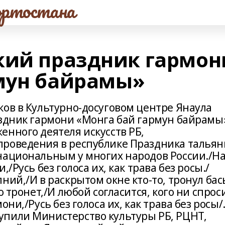
ртостана
кий праздник гармон
мун байрамы»
ков в Культурно-досуговом центре Янаула
аздник гармони «Монга бай гармун байрамы
нного деятеля искусств РБ,
проведения в республике Праздника тальян
национальным у многих народов России./Н
/Русь без голоса их, как трава без росы./
ний,/И в раскрытом окне кто-то, тронул бас
 тронет,/И любой согласится, кого ни спроси
ни,/Русь без голоса их, как трава без росы/
пили Министерство культуры РБ, РЦНТ,