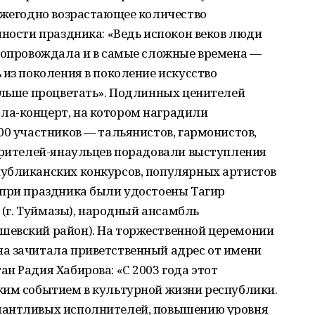
ежегодно возрастающее количество
нности праздника: «Ведь испокон веков люди
 сопровождала и в самые сложные времена —
 из поколения в поколение искусство
альше процветать». Подлинных ценителей
ла-концерт, на котором наградили
00 участников — тальянистов, гармонистов,
 Зрителей-янаульцев порадовали выступления
убликанских конкурсов, популярных артистов
-при праздника были удостоены Тагир
в (г. Туймазы), народный ансамбль
шевский район). На торжественной церемонии
а зачитала приветственный адрес от имени
н Радия Хабирова: «С 2003 года этот
ким событием в культурной жизни республики.
лантливых исполнителей, повышению уровня