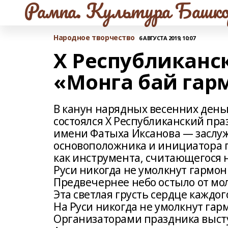
Рампа. Культура Башко
Народное творчество
6 АВГУСТА 2019, 10:07
Х Республиканс
«Монга бай гар
В канун нарядных весенних день
состоялся X Республиканский пр
имени Фатыха Иксанова — заслуже
основоположника и инициатора 
как инструмента, считающегося 
Руси никогда не умолкнут гармони,
Предвечернее небо остыло от мол
Эта светлая грусть сердце каждого
На Руси никогда не умолкнут гармо
Организаторами праздника высту