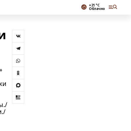
+21 °С
Облачно
и
»
ки
а
ы./
./
.