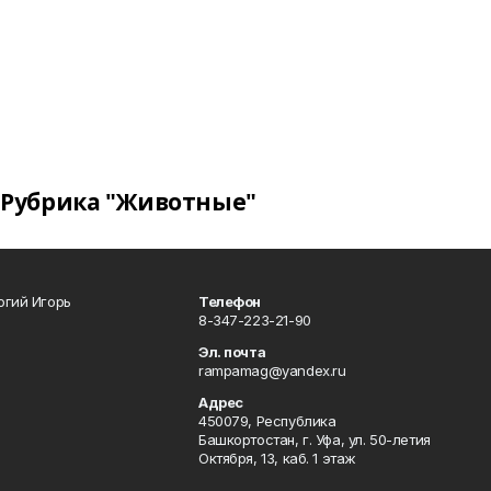
Рубрика "Животные"
огий Игорь
Телефон
8-347-223-21-90
Эл. почта
rampamag@yandex.ru
Адрес
450079, Республика
Башкортостан, г. Уфа, ул. 50-летия
Октября, 13, каб. 1 этаж