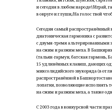
и сегодня в любом народе!/Играй, 
в округе и глуши,/На голос твой чт
Сегодня самый распространённый 
диатоническая гармоника с развит
с двумя-тремя альтерированными з
на сжим и разжим меха. В Башкирии 
(тальян-гармун, батская гармонь, Б
15 удлинённых клавиш, дающих оди
миксолидийского звукоряда (в отли
распространённой в Башкортостане
лопатки, позволяющие исполнять 
на сжим и разжим меха, а также од
С 2003 года в конкурсной части п