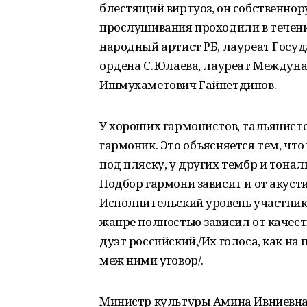
блестящий виртуоз, он собственно
прослушивания проходили в течени
народный артист РБ, лауреат Госуд
ордена С. Юлаева, лауреат Междун
Ишмухаметович Гайнетдинов.
У хороших гармонистов, тальянисто
гармоник. Это объясняется тем, чт
под пляску, у других тембр и тонал
Подбор гармони зависит и от акустик
Исполнительский уровень участни
жанре полностью зависил от качес
дуэт российский,/Их голоса, как на
меж ними уговор/.
Министр культуры Амина Ивниевна 