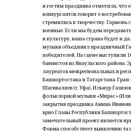
и гостям праздника отметила, что 
конкурсантов говорит о востребова
стремились к творчеству. Гармонь
военные. Если мы будем передавать
и культуру, наша страна будет и д
музыки объединил праздничный Га
победителей. На сцене выступили 1
баянистов из Янаульского района.
лауреатов межрегиональных и респ
Башкортостана и Татарстана. Гран
Шагивалиев (г. Уфа), Ильнур Газизо
фольклорной музыки «Мирас» (Или
закрытия праздника Амина Ивниевн
врио Главы Респуб­лики Башкортоста
замечательный проект является яр
Форма способствует выявлению та