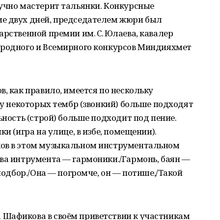
ручно мастерит тальянки. Конкурсные
е двух дней, председателем жюри был
арственной премии им. С. Юлаева, кавалер
ародного и Всемирного конкурсов Миндияхмет
в, как правило, имеется по нескольку
о у некоторых тембр (звонкий) больше подходят
ьность (строй) больше подходит под пение.
и (игра на улице, в избе, помещении).
ков в этом музыкальном инструментальном
тва интрумента — гармоники./Гармонь, баян —
 подбор./Она — погромче, он — потише,/Такой
Шафикова в своём приветствии к участникам