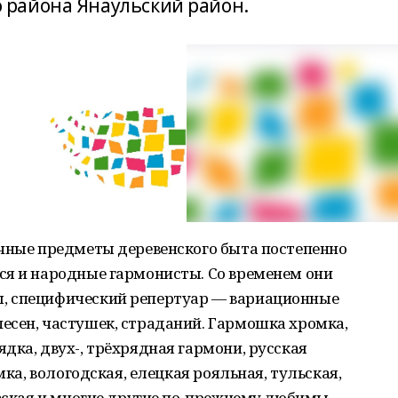
района Янаульский район.
ычные предметы деревенского быта постепенно
ся и народные гармонисты. Со временем они
, специфический репертуар — вариационные
есен, частушек, страданий. Гармошка хромка,
дка, двух-, трёхрядная гармони, русская
мка, вологодская, елецкая рояльная, тульская,
овская и многие другие по-прежнему любимы