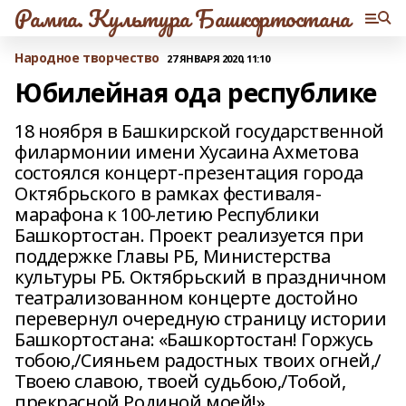
Рампа. Культура Башкортостана
Народное творчество
27 ЯНВАРЯ 2020, 11:10
Юбилейная ода республике
18 ноября в Башкирской государственной
филармонии имени Хусаина Ахметова
состоялся концерт-презентация города
Октябрьского в рамках фестиваля-
марафона к 100‑летию Республики
Башкортостан. Проект реализуется при
поддержке Главы РБ, Министерства
культуры РБ. Октябрьский в праздничном
театрализованном концерте достойно
перевернул очередную страницу истории
Башкортостана: «Башкортостан! Горжусь
тобою,/Сияньем радостных твоих огней,/
Твоею славою, твоей судьбою,/Тобой,
прекрасной Родиной моей!».