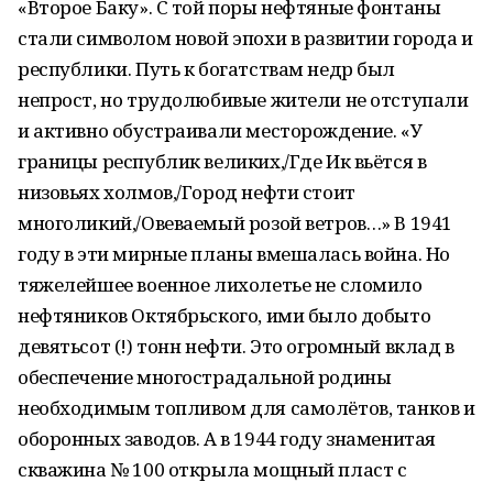
«Второе Баку». С той поры нефтяные фонтаны
стали символом новой эпохи в развитии города и
республики. Путь к богатствам недр был
непрост, но трудолюбивые жители не отступали
и активно обустраивали месторождение. «У
границы республик великих,/Где Ик вьётся в
низовьях холмов,/Город нефти стоит
многоликий,/Овеваемый розой ветров…» В 1941
году в эти мирные планы вмешалась вой­на. Но
тяжелейшее военное лихолетье не сломило
нефтяников Октябрьского, ими было добыто
девятьсот (!) тонн нефти. Это огромный вклад в
обеспечение многострадальной родины
необходимым топливом для самолётов, танков и
оборонных заводов. А в 1944 году знаменитая
скважина № 100 открыла мощный пласт с