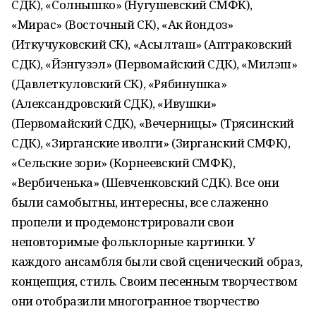
СДК), «Солнышко» (Нугушевский СМФК),
«Мирас» (Восточный СК), «Ак йондоз»
(Иткучуковский СК), «Асылташ» (Аптраковский
СДК), «Йэнгузэл» (Первомайский СДК), «Милэш»
(Давлеткуловский СК), «Рябинушка»
(Александровский СДК), «Ивушки»
(Первомайский СДК), «Вечерницы» (Трясинский
СДК), «Зирганские иволги» (Зирганский СМФК),
«Сельские зори» (Корнеевский СМФК),
«Вербиченька» (Шевченковский СДК). Все они
были самобытны, интересны, все слаженно
пропели и продемонстрировали свои
неповторимые фольклорные картинки. У
каждого ансамбля были свой сценический образ,
концепция, стиль. Своим песенным творчеством
они отобразили многогранное творчество