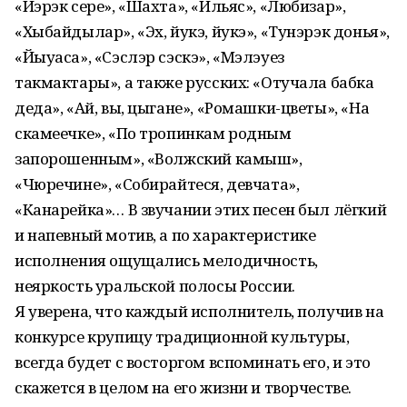
«Йэрэк сере», «Шахта», «Ильяс», «Любизар»,
«Хыбайдылар», «Эх, йукэ, йукэ», «Тунэрэк донья»,
«Йыуаса», «Сэслэр сэскэ», «Мэлэуез
такмактары», а также русских: «Отучала бабка
деда», «Ай, вы, цыгане», «Ромашки-цветы», «На
скамеечке», «По тропинкам родным
запорошенным», «Волжский камыш»,
«Чюречине», «Собирайтеся, девчата»,
«Канарейка»… В звучании этих песен был лёгкий
и напевный мотив, а по характеристике
исполнения ощущались мелодичность,
неяркость уральской полосы России.
Я уверена, что каждый исполнитель, получив на
конкурсе крупицу традиционной культуры,
всегда будет с восторгом вспоминать его, и это
скажется в целом на его жизни и творчестве.