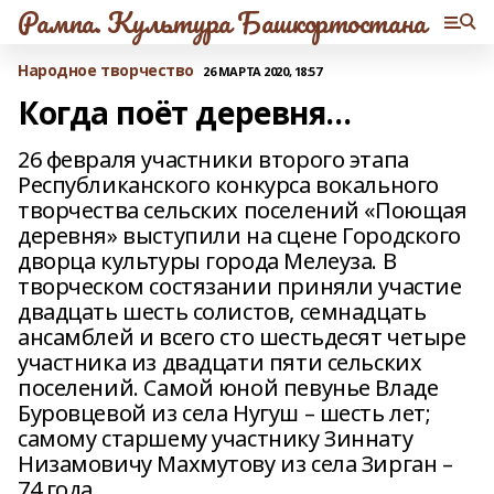
Рампа. Культура Башкортостана
Народное творчество
26 МАРТА 2020, 18:57
Когда поёт деревня…
26 февраля участники второго этапа
Республиканского конкурса вокального
творчества сельских поселений «Поющая
деревня» выступили на сцене Городского
дворца культуры города Мелеуза. В
творческом состязании приняли участие
двадцать шесть солистов, семнадцать
ансамблей и всего сто шестьдесят четыре
участника из двадцати пяти сельских
поселений. Самой юной певунье Владе
Буровцевой из села Нугуш – шесть лет;
самому старшему участнику Зиннату
Низамовичу Махмутову из села Зирган –
74 года.