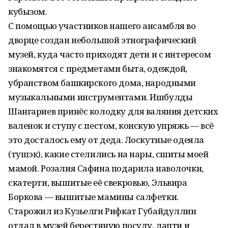
кубызом.
С помощью участников нашего ансамбля во
дворце создан небольшой этнографический
музей, куда часто приходят дети и с интересом
знакомятся с предметами быта, одеждой,
убранством башкирского дома, народными
музыкальными инструментами. Ишбулды
Шангариев принёс колодку для валяния детских
валенок и ступу с пестом, конскую упряжь — всё
это досталось ему от деда. Лоскутные одеяла
(тушэк), какие стелились на нары, сшиты моей
мамой. Розалия Сафина подарила наволочки,
скатерти, вышитые её свекровью, Эльвира
Боркова — вышитые мамины салфетки.
Старожил из Кузьелги Рифкат Губайдуллин
отдал в музей берестяную посуду, лапти и