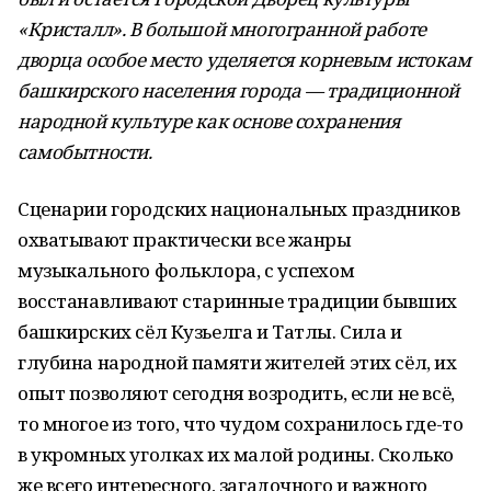
«Кристалл». В большой многогранной работе
дворца особое место уделяется корневым истокам
башкирского населения города — традиционной
народной культуре как основе сохранения
самобытности.
Сценарии городских национальных праздников
охватывают практически все жанры
музыкального фольклора, с успехом
восстанавливают старинные традиции бывших
башкирских сёл Кузьелга и Татлы. Сила и
глубина народной памяти жителей этих сёл, их
опыт позволяют сегодня возродить, если не всё,
то многое из того, что чудом сохранилось где-то
в укромных уголках их малой родины. Сколько
же всего интересного, загадочного и важного