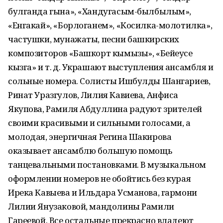
булганда гына», «Хандугасым-былбылым»,
«Енгакай», «Борлоганем», «Косилка-молотилка»,
частушки, мунажаты, песни башкирских
композиторов «Башкорт кымызы», «Бейеусе
кызга» и т. д. Украшают выступления ансамбля и
сольные номера. Солисты Ишбулды Шангариев,
Ринат Уразгулов, Лилия Кавиева, Анфиса
Якупова, Рамиля Абдуллина радуют зрителей
своими красивыми и сильными голосами, а
молодая, энергичная Регина Шакирова
оказывает ансамблю большую помощь
танцевальными постановками. В музыкальном
оформлении номеров не обойтись без курая
Ирека Кавыева и Ильдара Усманова, гармони
Лилии Янузаковой, мандолины Рамили
Гареевой. Все остальные прекрасно владеют