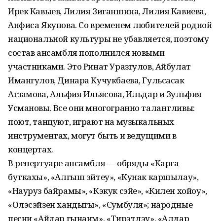
Ирек Кавыев, Лилия Зиганшина, Лилия Кавиева,
Анфиса Якупова. Со временем любителей родной
национальной культуры не убавляется, поэтому
состав ансамбля пополнился новыми
участниками. Это Ринат Уразгулов, Айбулат
Имангулов, Динара Кучукбаева, Гульсасак
Агзамова, Альфия Ильясова, Ильдар и Зульфия
Усмановы. Все они многогранно талантливы:
поют, танцуют, играют на музыкальных
инструментах, могут быть и ведущими в
концертах.
В репертуаре ансамбля — обряды «Карга
буткахы», «Алгыш эйтеу», «Кунак каршылау»,
«Науруз байрамы», «Кэкук сэйе», «Килен хойоу»,
«Олэсэйзен хандыгы», «Сумбуля»; народные
песни «Айдар гынаим», «Тирэтлэу», «Алдар