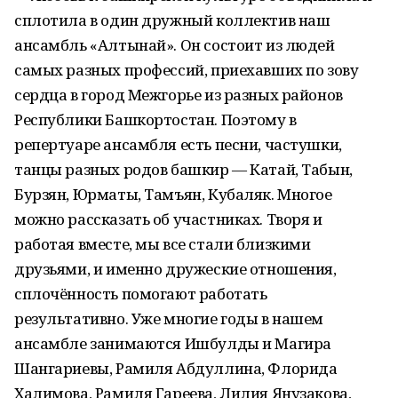
сплотила в один дружный коллектив наш
ансамбль «Алтынай». Он состоит из людей
самых разных профессий, приехавших по зову
сердца в город Межгорье из разных районов
Республики Башкортостан. Поэтому в
репертуаре ансамбля есть песни, частушки,
танцы разных родов башкир — Катай, Табын,
Бурзян, Юрматы, Тамъян, Кубаляк. Многое
можно рассказать об участниках. Творя и
работая вместе, мы все стали близкими
друзьями, и именно дружеские отношения,
сплочённость помогают работать
результативно. Уже многие годы в нашем
ансамбле занимаются Ишбулды и Магира
Шангариевы, Рамиля Абдуллина, Флорида
Халимова, Рамиля Гареева, Лилия Янузакова,