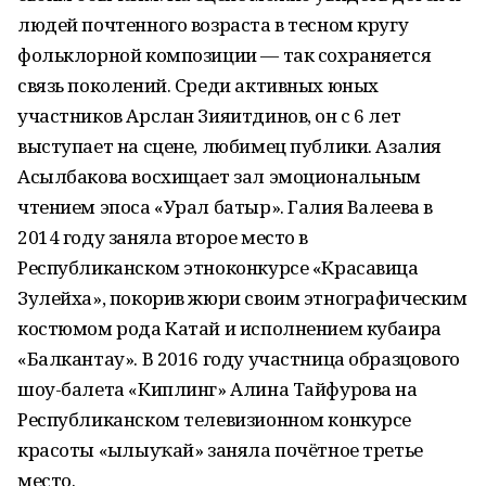
людей почтенного возраста в тесном кругу
фольк­лорной композиции — так сохраняется
связь поколений. Среди активных юных
участников Арслан Зияитдинов, он с 6 лет
выступает на сцене, любимец публики. Азалия
Асылбакова восхищает зал эмоциональным
чтением эпоса «Урал батыр». Галия Валеева в
2014 году заняла второе место в
Республиканском этноконкурсе «Красавица
Зулейха», покорив жюри своим этнографическим
костюмом рода Катай и исполнением кубаира
«Балкантау». В 2016 году участница образцового
шоу-балета «Киплинг» Алина Тайфурова на
Республиканском телевизионном конкурсе
красоты «Һылыуҡай» заняла почётное третье
место.