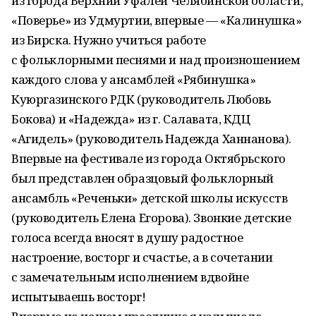
из города Верхний Уфалей Челябинской области,
«Поверье» из Удмуртии, впервые — «Калинушка»
из Бирска. Нужно учиться работе
с фольклорными песнями и над произношением
каждого слова у ансамблей «Рябинушка»
Куюргазинского РДК (руководитель Любовь
Бокова) и «Надежда» из г. Салавата, КДЦ
«Агидель» (руководитель Надежда Ханнанова).
Впервые на фестивале из города Октябрьского
был представлен образцовый фольклорный
ансамбль «Реченьки» детской школы искусств
(руководитель Елена Егорова). Звонкие детские
голоса всегда вносят в душу радостное
настроение, восторг и счастье, а в сочетании
с замечательным исполнением вдвойне
испытываешь восторг!