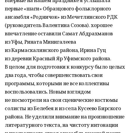
Впервые на нашем празднике я услышала
первые «шаги» Образцового фольклорного
ансамбля «Родничок» из Мечетлинского РДК
(руководитель Валентина Созова). хорошее
впечатление оставили Самат Абдрахманов
из Уфы, Рината Минигалеева
из Кармаскалинского района, Ирина Гуц
из деревни Красный Яр Уфимского района.
В целом для подготовки к конкурсу было целых
два года, чтобы совершенствовать свои
программы, которыми не все коллективы
воспользовались. Новым взглядом
не посмотрели на свои сценические костюмы
солисты из Белебея и из села Кусеево Бирского
района. Не уделили внимание на произношение
литературного текста, на чистоту интонации