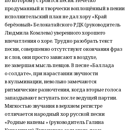
по которому строится песня. Нечётко
продуманный и творчески воплощённый в пении
исполнительский план не дал хору «Край
берёзовый» Белокатайского РДК (руководитель
Людмила Комлева) уверенного хорошего
впечатления о хоре. Трудно разобрать текст
песни, совершенно отсутствуют окончания фраз
и слов, они просто зависают в воздухе,
не завершая мысль певцов. В песне «Баллада
о солдате», при нарастании звучности
в кульминации, невольно замечаются
ритмические разночтения, когда вторые голоса
запаздывают вступать после ведущей партии.
Мягкостью звучания в верхнем регистре
отличается народный хор русской песни
«Родные напевы » (руководитель Галина