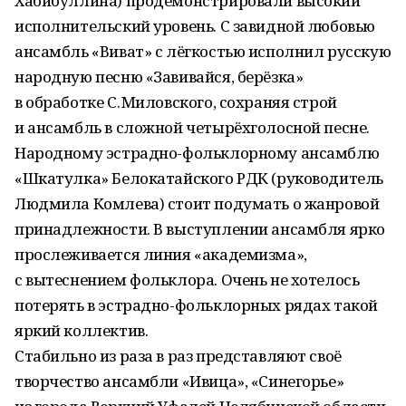
Хабибуллина) продемонстрировали высокий
исполнительский уровень. С завидной любовью
ансамбль «Виват» с лёгкостью исполнил русскую
народную песню «Завивайся, берёзка»
в обработке С. Миловского, сохраняя строй
и ансамбль в сложной четырёхголосной песне.
Народному эстрадно-фольклорному ансамблю
«Шкатулка» Белокатайского РДК (руководитель
Людмила Комлева) стоит подумать о жанровой
принадлежности. В выступлении ансамбля ярко
прослеживается линия «академизма»,
с вытеснением фольклора. Очень не хотелось
потерять в эстрадно-фольклорных рядах такой
яркий коллектив.
Стабильно из раза в раз представляют своё
творчество ансамбли «Ивица», «Синегорье»