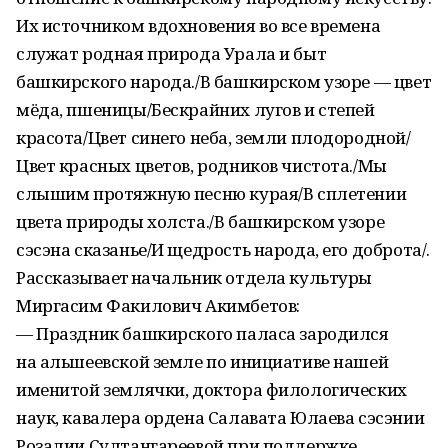
Их источником вдохновения во все времена
служат родная природа Урала и быт
башкирского народа./В башкирском узоре — цвет
мёда, пшеницы/Бескрайних лугов и степей
красота/Цвет синего неба, земли плодородной/
Цвет красных цветов, родников чистота./Мы
слышим протяжную песню курая/В сплетении
цвета природы холста./В башкирском узоре
сэсэна сказанье/И щедрость народа, его доброта/.
Рассказывает начальник отдела культуры
Миргасим Факилович Акимбетов:
— Праздник башкирского паласа зародился
на альшеевской земле по инициативе нашей
именитой землячки, доктора филологических
наук, кавалера ордена Салавата Юлаева сэсэнии
Розалии Султангареевой при поддержке