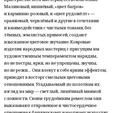
Малиновый, вишнёвый, «цвет багров»
и карминно-розовый, и «цвет рудожёлт» —
оранжевый, червлёный и другие в сочетании
и взаимодействии с чистыми тонами, без
тёмных, землистых примесей, создают
изысканное цветовое звучание. Ковровые
изделия народных мастериц с присущим им
художественным темпераментом нарядны,
но не пестры, ярки, но не упрощены, звучны,
но не резки… Они влекут к себе ярким эффектом,
приводят в восторг смелыми цветовыми
отношениями. Угадываемый по полотнам их
взгляд на мир — светлый, лишённый мнимой
сложности. Своим трудоёмким ремеслом они
выказывают откровенное и чистосердечное
отношение к башкирскому народному искусству.