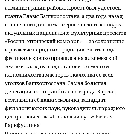
администрации района. Проект был удостоен
гранта Главы Башкортостана, а два года назад
и почётного диплома всероссийского конкурса
актуальных национально-культурных проектов
«Россия: этнический комфорт» — за сохранение
и развитие народных традиций. За эти годы
фестиваль крепко прижился на альшеевской
земле и раз в два года становится местом
паломничества мастеров ткачества со всех
уголков Башкортостана. Самая большая
делегация в этот раз была из города Бирска,
возглавила её наша землячка, кандидат
филологических наук, руководитель народного
центра ткачества «Шёлковый путь» Разиля
Гарифуллина.
Наше торжество началось с красивейшего