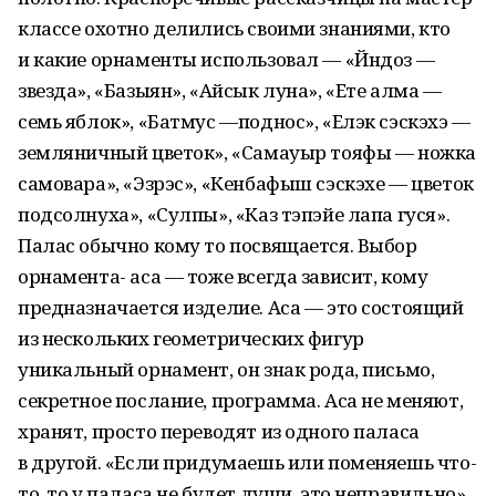
классе охотно делились своими знаниями, кто
и какие орнаменты использовал — «Йндоз —
звезда», «Базыян», «Айсык луна», «Ете алма —
семь яблок», «Батмус —поднос», «Елэк сэскэхэ —
земляничный цветок», «Самауыр тояфы — ножка
самовара», «Эзрэс», «Кенбафыш сэскэхе — цветок
подсолнуха», «Сулпы», «Каз тэпэйе лапа гуся».
Палас обычно кому то посвящается. Выбор
орнамента- аса — тоже всегда зависит, кому
предназначается изделие. Аса — это состоящий
из нескольких геометрических фигур
уникальный орнамент, он знак рода, письмо,
секретное послание, программа. Аса не меняют,
хранят, просто переводят из одного паласа
в другой. «Если придумаешь или поменяешь что-
то, то у паласа не будет души, это неправильно»,