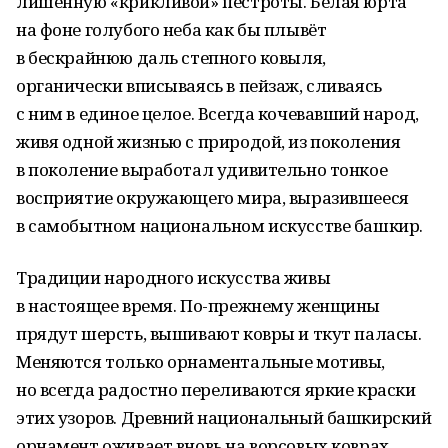
лишённую «крикливой» пестроты. Белая юрта
на фоне голубого неба как бы плывёт
в бескрайнюю даль степного ковыля,
органически вписываясь в пейзаж, сливаясь
с ним в единое целое. Всегда кочевавший народ,
живя одной жизнью с природой, из поколения
в поколение выработал удивительно тонкое
восприятие окружающего мира, выразившееся
в самобытном национальном искусстве башкир.
Традиции народного искусства живы
в настоящее время. По-прежнему женщины
прядут шерсть, вышивают ковры и ткут паласы.
Меняются только орнаментальные мотивы,
но всегда радостно переливаются яркие краски
этих узоров. Древний национальный башкирский
орнамент оживает вновь на ворсовых коврах,