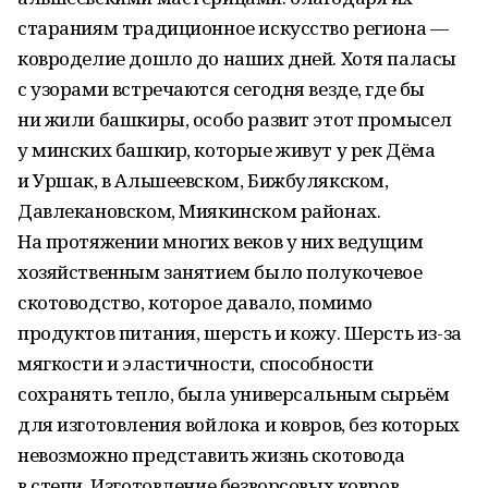
стараниям традиционное искусство региона —
ковроделие дошло до наших дней. Хотя паласы
с узорами встречаются сегодня везде, где бы
ни жили башкиры, особо развит этот промысел
у минских башкир, которые живут у рек Дёма
и Уршак, в Альшеевском, Бижбулякском,
Давлекановском, Миякинском районах.
На протяжении многих веков у них ведущим
хозяйственным занятием было полукочевое
скотоводство, которое давало, помимо
продуктов питания, шерсть и кожу. Шерсть из-за
мягкости и эластичности, способности
сохранять тепло, была универсальным сырьём
для изготовления войлока и ковров, без которых
невозможно представить жизнь скотовода
в степи. Изготовление безворсовых ковров