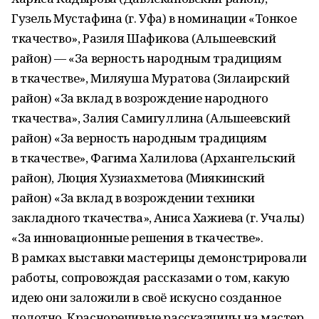
Гузель Мустафина (г. Уфа) в номинации «Тонкое
ткачество», Разиля Шафикова (Альшеевский
район) — «За верность народным традициям
в ткачестве», Миляуша Муратова (Зилаирский
район) «За вклад в возрождение народного
ткачества», Залия Самигуллина (Альшеевский
район) «За верность народным традициям
в ткачестве», Фагима Халилова (Архангельский
район), Люция Хузиахметова (Миякинский
район) «За вклад в возрождении техники
закладного ткачества», Аниса Хажиева (г. Учалы)
«За инновационные решения в ткачестве».
В рамках выставки мастерицы демонстрировали
работы, сопровождая рассказами о том, какую
идею они заложили в своё искусно созданное
полотно. Красноречивые рассказчицы на мастер