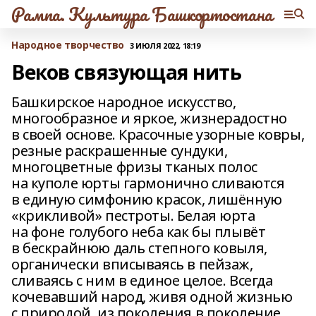
Рампа. Культура Башкортостана
Народное творчество
3 ИЮЛЯ 2022, 18:19
Веков связующая нить
Башкирское народное искусство,
многообразное и яркое, жизнерадостно
в своей основе. Красочные узорные ковры,
резные раскрашенные сундуки,
многоцветные фризы тканых полос
на куполе юрты гармонично сливаются
в единую симфонию красок, лишённую
«крикливой» пестроты. Белая юрта
на фоне голубого неба как бы плывёт
в бескрайнюю даль степного ковыля,
органически вписываясь в пейзаж,
сливаясь с ним в единое целое. Всегда
кочевавший народ, живя одной жизнью
с природой, из поколения в поколение