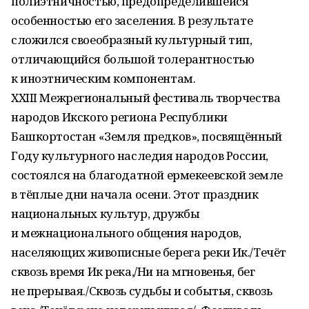
полиэтничностью, предопределившейся
особенностью его заселения. В результате
сложился своео­бразный культурный тип,
отличающийся большой толерантностью
к иноэтническим компонентам.
XXIII Межрегиональный фестиваль творчества
народов Икского региона Республики
Башкортостан «Земля предков», посвящённый
Году культурного наследия народов России,
состоялся на благодатной ермекеевской земле
в тёплые дни начала осени. Этот праздник
национальных культур, дружбы
и межнационального общения народов,
населяющих живописные берега реки Ик./Течёт
сквозь время Ик река,/Ни на мгновенья, бег
не прерывая./Сквозь судьбы и событья, сквозь