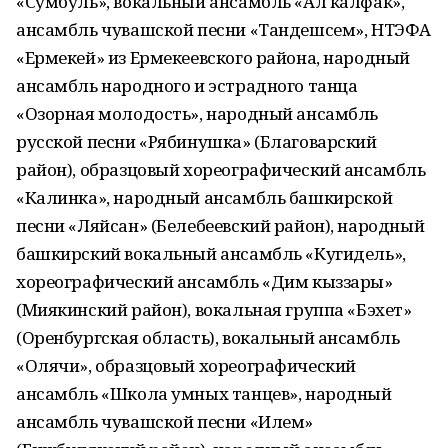
«Сумбуль», вокальный ансамбль «Ал калфак»,
ансамбль чувашской песни «Тандешсем», НТЭФА
«Ермекей» из Ермекеевского района, народный
ансамбль народного и эстрадного танца
«Озорная молодость», народный ансамбль
русской песни «Рябинушка» (Благоварский
район), образцовый хореографический ансамбль
«Калинка», народный ансамбль башкирской
песни «Ляйсан» (Белебеевский район), народный
башкирский вокальный ансамбль «Кугидель»,
хореографический ансамбль «Дим кыззары»
(Миякинский район), вокальная группа «Бэхет»
(Оренбургская область), вокальный ансамбль
«Олячи», образцовый хореографический
ансамбль «Школа умных танцев», народный
ансамбль чувашской песни «Илем»