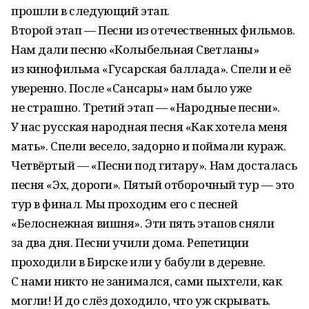
прошли в следующий этап.
Второй этап — Песни из отечественных фильмов.
Нам дали песню «Колыбельная Светланы»
из кинофильма «Гусарская баллада». Спели и её
уверенно. После «Сансары» нам было уже
не страшно. Третий этап — «Народные песни».
У нас русская народная песня «Как хотела меня
мать». Спели весело, задорно и поймали кураж.
Четвёртый — «Песни под гитару». Нам досталась
песня «Эх, дороги». Пятый отборочный тур — это
тур в финал. Мы проходим его с песней
«Белоснежная вишня». Эти пять этапов сняли
за два дня. Песни учили дома. Репетиции
проходили в Бирске или у бабули в деревне.
С нами никто не занимался, сами пыхтели, как
могли! И до слёз доходило, что уж скрывать.