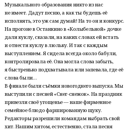
Музыкального образования никто из нас
не имеет. Дадут песню, а как ты будешь её
исполнять, это уж сам думай! На то он и конкурс.
На прогоне в Останкино в «Колыбельной» дочке
дали куклу, сказали, на каких словах ей встать
и отнести куклу в люльку. И так с каждым
выступлением. Я сидела всегда около бабули,
контролировала её. Она могла слова забыть,
я быстренько подхватывала или запевала, где её
слова были…
В финале были съёмки новогоднего выпуска. Мы
выступили с песней «Снег-снежок». На праздник
привезли своё угощенье — наше фирменное
семейное блюдо фаршированную щуку.
Редакторы разрешили командам выбрать свой
хит. Нашим хитом, естественно, стала песня