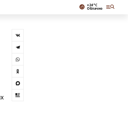
+24 °С
Облачно
ых