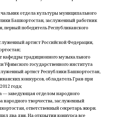
ачальник отдела культуры муниципального
блики Башкортостан, заслуженный работник
, первый победитель Республиканского
служенный артист Российской Федерации,
ортостан;
нт кафедры традиционного музыкального
и Уфимского государственного института
аслуженный артист Республики Башкортостан,
канских конкурсов, обладатель Гран-при
2012 года;
а — заведующая отделом народного
ра народного творчества, заслуженный
кортостан, ответственный секретарь жюри.
ил два дня. На открытии конкурса все