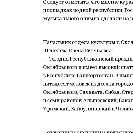
Следует отметить, что многие кур
площадках родной республики, Росс
музыкального олимпа сделали на ре
Начальник отдела культуры г. Окт
Шепелева Елена Евгеньевна:
— Сегодня Республиканский праздн
Октябрьского и имеет высокий ста
в Республике Башкортостан. В нын
пятьдесят человек из десяти городо
Октябрьского, Салавата, Сибая, Сте
и семи районов: Альшеевский, Бака
Уфимский, Хайбуллинский и Челяби
Неизменным оценочным критерием 