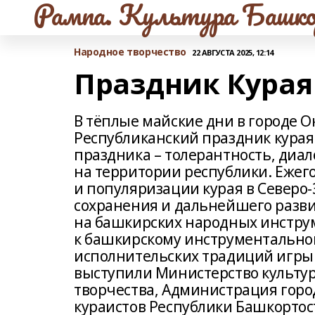
Рампа. Культура Башко
Народное творчество
22 АВГУСТА 2025, 12:14
Праздник Курая
В тёплые майские дни в городе О
Республиканский праздник курая
праздника – толерантность, диа
на территории республики. Ежег
и популяризации курая в Северо
сохранения и дальнейшего разв
на башкирских народных инстру
к башкирскому инструментально
исполнительских традиций игры 
выступили Министерство культур
творчества, Администрация город
кураистов Республики Башкортос