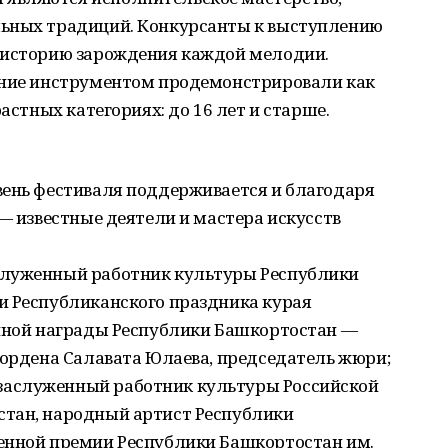
льных традиций. Конкурсанты к выступлению
 историю зарождения каждой мелодии.
ение инструментом продемонстрировали как
растных категориях: до 16 лет и старше.
вень фестиваля поддерживается и благодаря
 — известные деятели и мастера искусств
служенный работник культуры Республики
и Республиканского праздника курая
енной награды Республики Башкортостан —
 ордена Салавата Юлаева, председатель жюри;
аслуженный работник культуры Российской
тан, народный артист Рес­публики
енной премии Республики Башкортостан им.