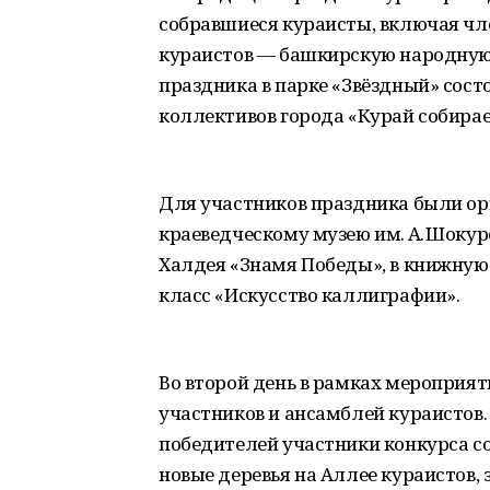
собравшиеся кураисты, включая ч
кураистов — башкирскую народную 
праздника в парке «Звёздный» сост
коллективов города «Курай собирае
Для участников праздника были орг
краеведческому музею им. А. Шокуро
Халдея «Знамя Победы», в книжную 
класс «Искусство каллиграфии».
Во второй день в рамках мероприят
участников и ансамблей кураистов
победителей участники конкурса со
новые деревья на Аллее кураистов, 