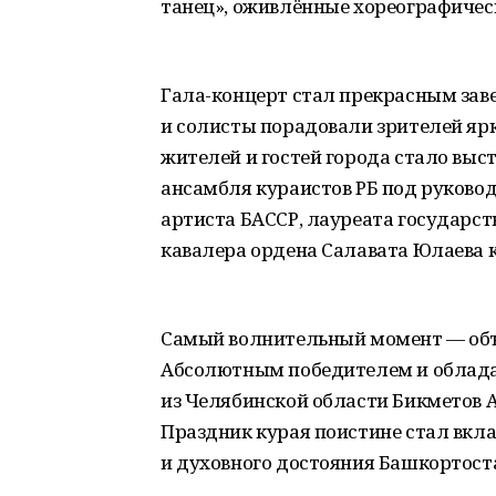
танец», оживлённые хореографичес
Гала-концерт стал прекрасным зав
и солисты порадовали зрителей я
жителей и гостей города стало выс
ансамбля кураистов РБ под руково
артиста БАССР, лауреата государс
кавалера ордена Салавата Юлаева к
Самый волнительный момент — объя
Абсолютным победителем и облада
из Челябинской области Бикметов 
Праздник курая поистине стал вкла
и духовного достояния Башкортост