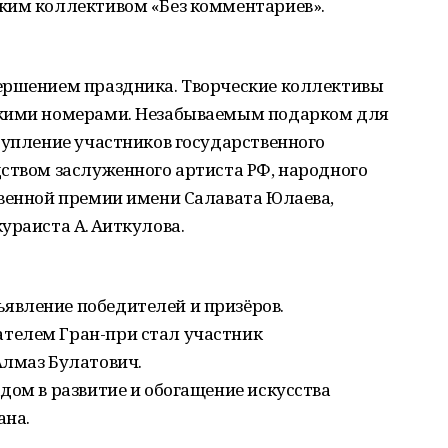
ким коллективом «Без комментариев».
ершением праздника. Творческие коллективы
ркими номерами. Незабываемым подарком для
тупление участников государственного
дством заслуженного артиста РФ, народного
твенной премии имени Салавата Юлаева,
ураиста А. Аиткулова.
вление победителей и призёров.
телем Гран-при стал участник
Алмаз Булатович.
дом в развитие и обогащение искусства
ана.