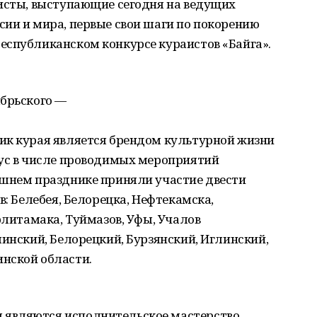
аисты, выступающие сегодня на ведущих
ии и мира, первые свои шаги по покорению
спуб­ликанском конкурсе кураистов «Байга».
ябрьского —
ик курая является брендом культурной жизни
тус в числе проводимых мероприятий
ешнем празднике приняли участие двести
в: Белебея, Белорецка, Нефтекамска,
рлитамака, Туймазов, Уфы, Учалов
линский, Белорецкий, Бурзянский, Иглинский,
нской области.
являются исполнительское мастерство,