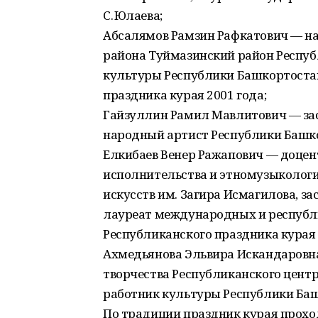
С. Юлаева;
Абсалямов Рамзин Рафкатович — н
района Туймазинский район Респу
культуры Республики Башкортостан
праздника курая 2001 года;
Гайзуллин Рамил Мавлитович — за
народный артист Республики Башк
Елкибаев Венер Ражапович — доце
исполнительства и этномузыкологи
искусств им. Загира Исмагилова, з
лауреат международных и республи
Республиканского праздника курая 
Ахмедьянова Эльвира Искандаровн
творчества Республиканского цент
работник культуры Республики Баш
По традиции праздник курая проход