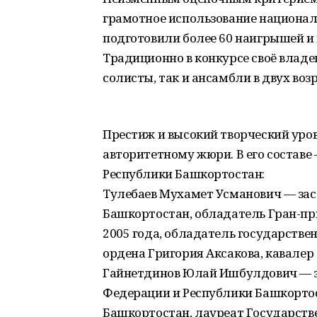
грамотное использование национа
подготовили более 60 наигрышей и
Традиционно в конкурсе своё влад
солисты, так и ансамбли в двух воз
Престиж и высокий творческий уро
авторитетному жюри. В его составе
Республики Башкортостан:
Тулебаев Мухамет Усманович — за
Башкортостан, обладатель Гран-пр
2005 года, обладатель государств
ордена Григория Аксакова, кавалер
Гайнетдинов Юлай Ишбулдович — з
Федерации и Республики Башкортос
Башкортостан, лауреат Государств