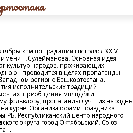
ртостана
ктябрьском по традиции состоялся XXIV
 имени Г. Сулейманова. Основная идея
лог культур народов, проживающих
одно он проводится в целях пропаганды
-Западном регионе Башкортостана,
ития исполнительских традиций
ментах, приобщения молодёжи
му фольклору, пропаганды лучших народн
на курае. Организаторами праздника
ы РБ, Республиканский центр народного
ского округа город Октябрьский, Союз
тан.