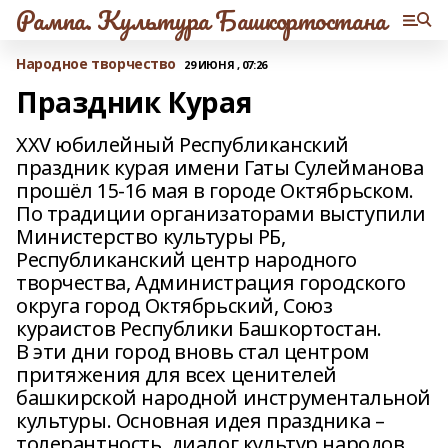
Рампа. Культура Башкортостана
Народное творчество
29 ИЮНЯ , 07:26
Праздник Курая
XXV юбилейный Республиканский
праздник курая имени Гаты Сулейманова
прошёл 15-16 мая в городе Октябрьском.
По традиции организаторами выступили
Министерство культуры РБ,
Республиканский центр народного
творчества, Администрация городского
округа город Октябрьский, Союз
кураистов Республики Башкортостан.
В эти дни город вновь стал центром
притяжения для всех ценителей
башкирской народной инструментальной
культуры. Основная идея праздника –
толерантность, диалог культур народов,