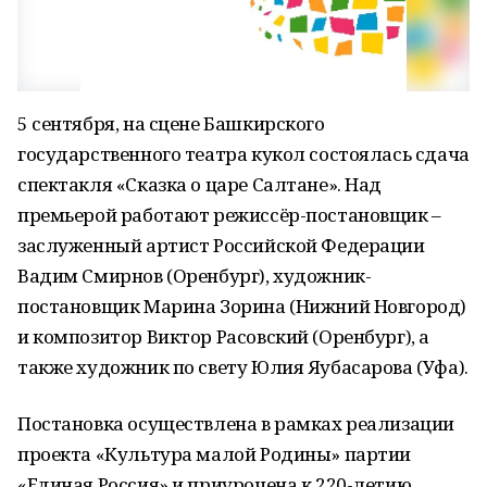
5 сентября, на сцене Башкирского
государственного театра кукол состоялась сдача
спектакля «Сказка о царе Салтане». Над
премьерой работают режиссёр-постановщик –
заслуженный артист Российской Федерации
Вадим Смирнов (Оренбург), художник-
постановщик Марина Зорина (Нижний Новгород)
и композитор Виктор Расовский (Оренбург), а
также художник по свету Юлия Яубасарова (Уфа).
Постановка осуществлена в рамках реализации
проекта «Культура малой Родины» партии
«Единая Россия» и приурочена к 220-летию