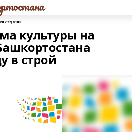
ртостана
Я 2019, 06:09
ома культуры на
 Башкортостана
у в строй