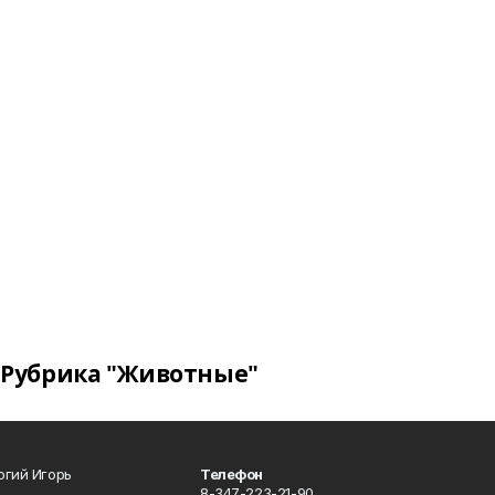
Рубрика "Животные"
огий Игорь
Телефон
8-347-223-21-90