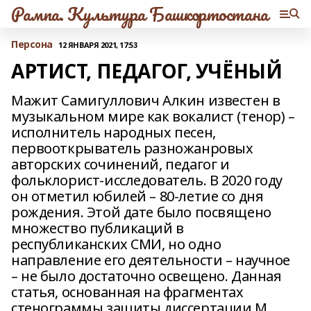
Рампа. Культура Башкортостана
Персона
12 ЯНВАРЯ 2021, 17:53
АРТИСТ, ПЕДАГОГ, УЧЁНЫЙ
Мажит Самигуллович Алкин известен в
музыкальном мире как вокалист (тенор) –
исполнитель народных песен,
первооткрыватель разножанровых
авторских сочинений, педагог и
фольклорист-исследователь. В 2020 году
он отметил юбилей – 80‑летие со дня
рождения. Этой дате было посвящено
множество публикаций в
республиканских СМИ, но одно
направление его деятельности – научное
– не было достаточно освещено. Данная
статья, основанная на фрагментах
стенограммы защиты диссертации М.