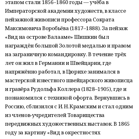
этапом стали 1856–1860 годы — учёба в
Императорской академии художеств, в классе
пейзажной живописи профессора Сократа
Максимовича Воробьёва (1817–1888). За пейзаж
«Вид на острове Валааме» Шишкин был
награждён большой Золотой медалью и правом
на заграничную командировку. В течение трёх
лет он жил в Германии и Швейцарии, где
напряжённо работал, в Цюрихе занимался в
мастерской известного швейцарского живописца
и гравёра Рудольфа Коллера (1828–1905), где и
познакомился с техникой офорта. Вернувшись в
Россию, сблизился с И. Н. Крамским и стал одним
из членов‑учредителей Товарищества
передвижных художественных выставок. В 1865
году за картину «Вид в окрестностях