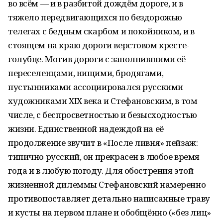
во всём — и в разбитой дождём дороге, и в
тяжело передвигающихся по бездорожью
телегах с бедным скарбом и покойником, и в
стоящем на краю дороги верстовом кресте-
голубце. Мотив дороги с заполнившими её
переселенцами, нищими, бродягами,
пустынниками ассоциировался русскими
художниками ХIХ века и Стефановским, в том
числе, с беспросветностью и безысходностью
жизни. Единственной надеждой на её
продолжение звучит в «После ливня» пейзаж:
типично русский, он прекрасен в любое время
года и в любую погоду. Для обострения этой
жизненной дилеммы Стефановский намеренно
противопоставляет детально написанные траву
и кусты на первом плане и обобщённо («без лиц»