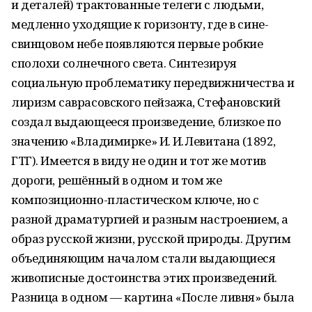
и деталей) трактованные телеги с людьми,
медленно уходящие к горизонту, где в сине-
свинцовом небе появляются первые робкие
сполохи солнечного света. Синтезируя
социальную проблематику передвижничества и
лиризм саврасовского пейзажа, Стефановский
создал выдающееся произведение, близкое по
значению «Владимирке» И. И. Левитана (1892,
ГТГ). Имеется в виду не один и тот же мотив
дороги, решённый в одном и том же
композиционно-пластическом ключе, но с
разной драматургией и разным настроением, а
образ русской жизни, русской природы. Другим
объединяющим началом стали выдающиеся
живописные достоинства этих произведений.
Разница в одном — картина «После ливня» была