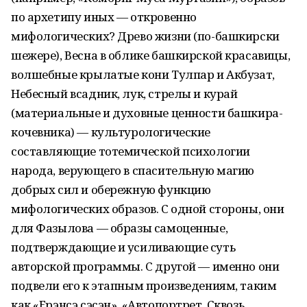
по архетипу иных — откровенно
мифологических? Древо жизни (по-башкирски
шежере), Весна в облике башкирской красавицы,
волшебные крылатые кони Тулпар и Акбузат,
Небесный всадник, лук, стрелы и курай
(материальные и духовные ценности башкира-
кочевника) — культурологические
составляющие тотемической психологии
народа, верующего в спасительную магию
добрых сил и обережную функцию
мифологических образов. С одной стороны, они
для Фазылова — образы самоценные,
подтверждающие и усиливающие суть
авторской программы. С другой — именно они
подвели его к этапным произведениям, таким
как «Ерэнсэ сэсэн», «Автопортрет. Сквозь