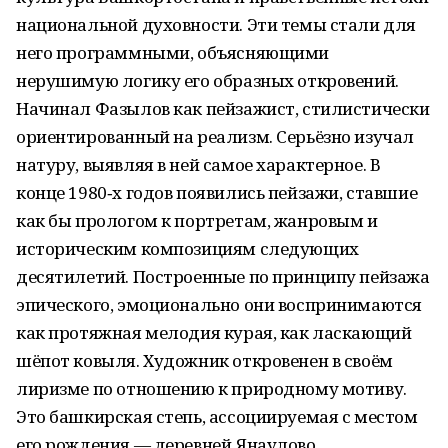
национальной духовности. Эти темы стали для
него программными, объясняющими
нерушимую логику его образных откровений.
Начинал Фазылов как пейзажист, стилистически
ориентированный на реализм. Серьёзно изучал
натуру, выявляя в ней самое характерное. В
конце 1980‑х годов появились пейзажи, ставшие
как бы прологом к портретам, жанровым и
историческим композициям следующих
десятилетий. Построенные по принципу пейзажа
эпического, эмоционально они воспринимаются
как протяжная мелодия курая, как ласкающий
шёпот ковыля. Художник откровенен в своём
лиризме по отношению к природному мотиву.
Это башкирская степь, ассоциируемая с местом
его рождения — деревней Янаулово