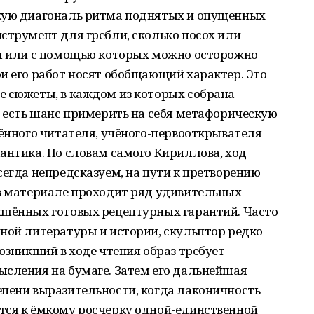
гкую диагональ ритма поднятых и опущенных
струмент для гребли, сколько посох или
ся или с помощью которых можно осторожно
и его работ носят обобщающий характер. Это
е сюжеты, в каждом из которых собрана
я есть шанс примерить на себя метафорическую
чённого читателя, учёного-первооткрывателя
антика. По словам самого Кириллова, ход
сегда непредсказуем, на пути к претворению
 в материале проходит ряд удивительных
ишённых готовых рецептурных гарантий. Часто
ной литературы и истории, скульптор редко
озникший в ходе чтения образ требует
ысления на бумаге. Затем его дальнейшая
епени выразительности, когда лаконичность
тся к ёмкому росчерку одной-единственной