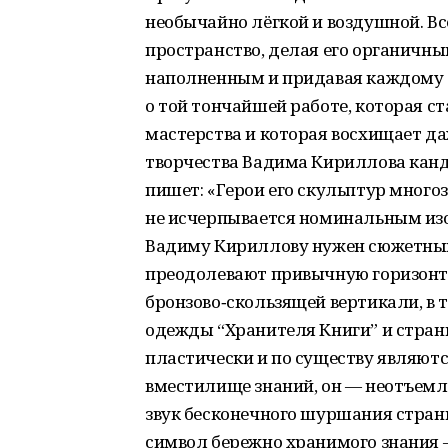
необычайно лёгкой и воздушной. Вс
пространство, делая его органичн
наполненным и придавая каждому о
о той тончайшей работе, которая с
мастерства и которая восхищает д
творчества Вадима Кириллова канд
пишет: «Герои его скульптур много
не исчерпывается номинальным изо
Вадиму Кириллову нужен сюжетный 
преодолевают привычную горизонта
бронзово‑скользящей вертикали, в 
одежды “Хранителя Книги” и стран
пластически и по существу являют
вместилище знаний, он — неотъемле
звук бесконечного шуршания стра
символ бережно хранимого знания 