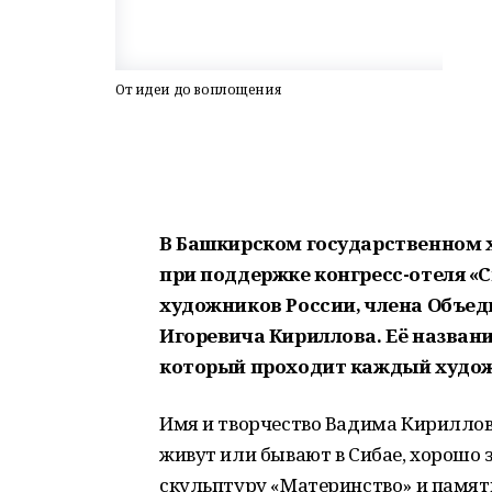
От идеи до воплощения
В Башкирском государственном х
при поддержке конгресс-отеля «C
художников России, члена Объе
Игоревича Кириллова. Её название
который проходит каждый художн
Имя и творчество Вадима Кириллова
живут или бывают в Сибае, хорошо
скульптуру «Материнство» и памя