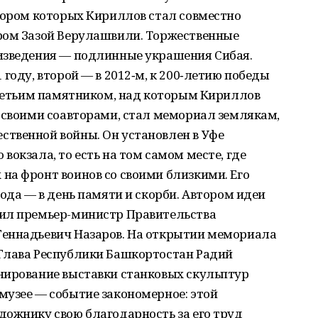
тором которых Кириллов стал совместно
ром Зазой Верулашвили. Торжественные
изведения — подлинные украшения Сибая.
году, второй — в 2012‑м, к 200‑летию победы
Третьим памятником, над которым Кириллов
 своими соавторами, стал мемориал землякам,
твенной войны. Он установлен в Уфе
окзала, то есть на том самом месте, где
на фронт воинов со своими близкими. Его
ода — в день памяти и скорби. Автором идеи
пил премьер-министр Правительства
Геннадьевич Назаров. На открытии мемориала
Глава Респуб­лики Башкортостан Радий
нирование выставки станковых скульптур
музее — событие закономерное: этой
дожнику свою благодарность за его труд