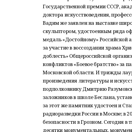
Государственной премии СССР, ака
доктора искусствоведения, профессо
Вадим же заявлен на выставке широ
скульптором, удостоенным ряда оф
медаль «Достойному» Российской а
за участие в воссоздании храма Хри
доблесть» Общероссийской организ
конфликтов «Боевое братство» за п
Московской области. И трижды лау
произведения литературы и искусств
подполковнику Дмитрию Разумовск
заложников в школе Беслана, устан
за этот же памятник удостоен и Ста
радиоразведки России в Москве; в 2
безопасности в Грозном. Сегодня в
десятки монументальных, монумен