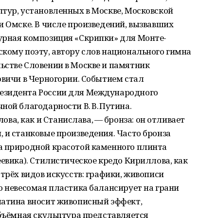
тур, установленных в Москве, Московской
и Омске. В числе произведений, вызвавших
урная композиция «Cкрипки» для Монте-
кому поэту, автору слов национального гимна
ьстве Словении в Москве и памятник
овичи в Черногории. Событием стал
езидента России для Международного
ной благодарности В. В. Путина.
а, как и Станислава, — бронза: он отливает
 и станковые произведения. Часто бронза
а природной красотой каменного плинта
еевика). Стилистическое кредо Кириллова, как
трёх видов искусств: графики, живописи
о невесомая пластика балансирует на грани
патина вносит живописный эффект,
объёмная скульптура представляется