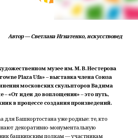
Автор — Светлана Игнатенко, искусствовед
удожественном музее им. М. В. Нестерова
rowne Plaza Ufa» – выставка члена Союза
динения московских скульпторов Вадима
 – «От идеи до воплощения» – это путь,
ик в процессе создания произведений.
 для Башкортостана уже родные: те, кто
 знают декоративно-монументальную
тник башкирским полкам — участникам