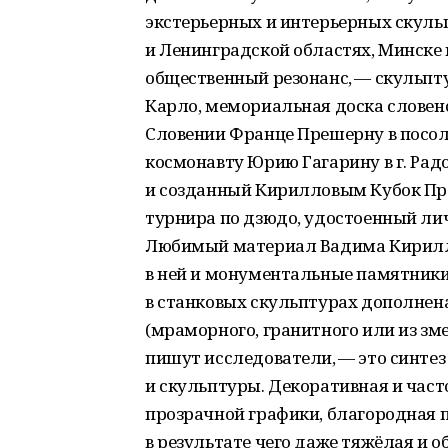
экстерьерных и интерьерных скульп
и Ленинградской областях, Минске 
общественный резонанс, — скульпт
Карло, мемориальная доска словенс
Словении Франце Прешерну в посол
космонавту Юрию Гагарину в г. Рад
и созданный Кирилловым Кубок Пр
турнира по дзюдо, удостоенный лич
Любимый материал Вадима Кириллов
в ней и монументальные памятники,
в станковых скульптурах дополнен
(мраморного, гранитного или из зм
пишут исследователи, — это синтез 
и скульптуры. Декоративная и част
прозрачной графики, благородная 
в результате чего даже тяжёлая и 