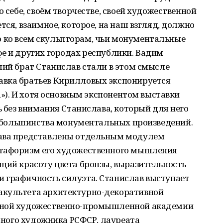
о себе, своём творчестве, своей художественной
тся, взаимное, которое, на наш взгляд, должно
 ко всем скульпторам, чьи монументальные
е и других городах республики. Вадим
ший брат Станислав стали в этом смысле
авка братьев Кирилловых экспонируется
fa»). И хотя основным экспонентом выставки
ь без внимания Станислава, который для него
ор большинства монументальных произведений.
лава представлены отдельным модулем
етафоризм его художественного мышления
щий красоту цвета бронзы, выразительность
 графичность силуэта. Станислав выступает
акультета архитектурно-декоративной
нной художественно-промышленной академии
одного художника РСФСР, лауреата