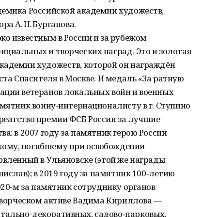
демика Российской академии художеств,
ра А. Н. Бурганова.
ко известным в России и за рубежом
ициальных и творческих наград. Это и золотая
кадемии художеств, которой он награждён
ста Спасителя в Москве. И медаль «За ратную
ации ветеранов локальных войн и военных
амятник воину-интернационалисту в г. Ступино
реатство премии ФСБ России за лучшие
а: в 2007 году за памятник герою России
ому, погибшему при освобождении
овленный в Ульяновске (этой же награды
нислав); в 2019 году за памятник 100‑летию
020‑м за памятник сотруднику органов
 творческом активе Вадима Кириллова —
тально-декоративных, садово‑парковых,