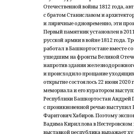
Отечественной войны 1812 года, ав
с братом Станиславом и архитекто
и лиричные одновременно, эти про
Первый памятник установлен в 2011 
русской армии в войне 1812 года. 
работал в Башкортостане вместе со
ушедшим на фронты Великой Отечес
напротив здания железнодорожного в
и происходило прощание уходящих 
открытие состоялось 22 июня 2020 г
мемориала и его куратором высту
Республики Башкортостан Андрей 
с проникновенной речью выступил 
Фаритович Хабиров. Поэтому экспо
Вадима Кириллова в Нестеровском 
выставкой рес­публика выражает ху