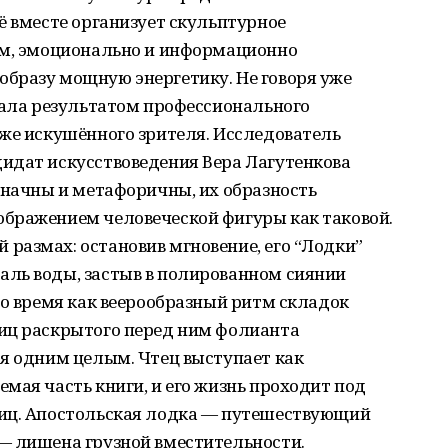
ё вместе организует скульптурное
ым, эмоционально и информационно
бразу мощную энергетику. Не говоря уже
тала результатом профессионального
аже искушённого зрителя. Исследователь
идат искусствоведения Вера Лагутенкова
значны и метафоричны, их образность
бражением человеческой фигуры как таковой.
размах: остановив мгновение, его “Лодки”
ль воды, застыв в полированном сиянии
то время как веерообразный ритм складок
иц раскрытого перед ним фолианта
ся одним целым. Чтец выступает как
мая часть книги, и его жизнь проходит под
ниц. Апостольская лодка — путешествующий
— лишена грузной вместительности.