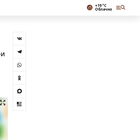
+19 °С
Облачно
ри