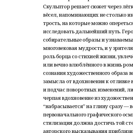
Скульптор решает сюжет через лё
вёсел, напоминающих не столько ин
трость, на которые можно опереть
исследовать дальнейший путь. Геро
собирательные образы и узнаваемы
многовековая мудрость, и у зрител
роль борца со стихией жизни, увле
или вечно влюблённого в жизнь ром
сознания художественного образа в
замысла от вдохновения к отливке
и подчас поворотных изменений, л
черпая вдохновение из художествен
“набрасывается” на глину сразу — в
первоначального графического осм
стилизация должна достичь той ст
авторского высказывания приблизи