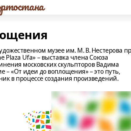
ртостана
лощения
дожественном музее им. М. В. Нестерова п
e Plaza Ufa» – выставка члена Союза
инения московских скульпторов Вадима
е – «От идеи до воплощения» – это путь,
ик в процессе создания произведений.