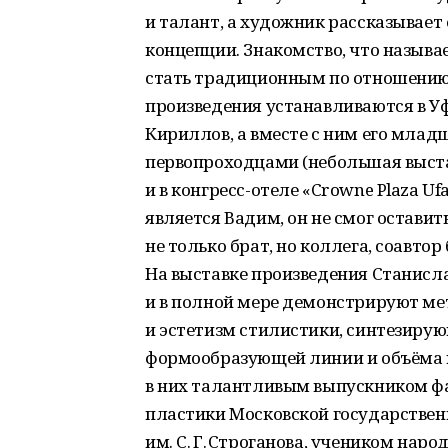
и талант, а художник рассказывает 
концепции. Знакомство, что называе
стать традиционным по отношению
произведения устанавливаются в Уф
Кириллов, а вместе с ним его млад
первопроходцами (небольшая выст
и в конгресс-отеле «Crowne Plaza U
является Вадим, он не смог оставит
не только брат, но коллега, соавт
На выставке произведения Станис
и в полной мере демонстрируют м
и эстетизм стилистики, синтезирую
формообразующей линии и объёма и
в них талантливым выпускником ф
пластики Московской государстве
им. С. Г. Строганова, учеником нар