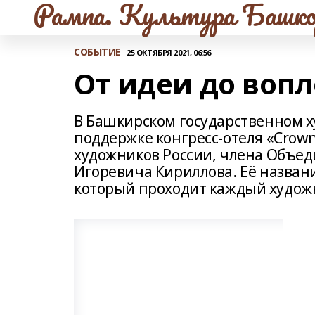
Рампа. Культура Башко
СОБЫТИЕ
25 ОКТЯБРЯ 2021, 06:56
От идеи до воп
В Башкирском государственном ху
поддержке конгресс-отеля «Crown
художников России, члена Объед
Игоревича Кириллова. Её названи
который проходит каждый художн