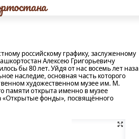
ртостана
стному российскому графику, заслуженному
Башкортостан Алексею Григорьевичу
лось бы 80 лет. Уйдя от нас восемь лет наза
ное наследие, основная часть которого
твенном художественном музее им. М.
его памяти открыта именно в музее
та «Открытые фонды», посвящённого