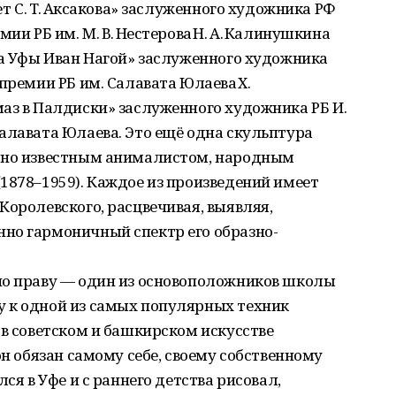
ет С. Т. Аксакова» заслуженного художника РФ
мии РБ им. М. В. Нестерова Н. А. Калинушкина
да Уфы Иван Нагой» заслуженного художника
 премии РБ им. Салавата Юлаева Х.
аз в Палдиски» заслуженного художника РБ И.
алавата Юлаева. Это ещё одна скульптура
ирно известным анималистом, народным
1878–1959). Каждое из произведений имеет
Королевского, расцвечивая, выявляя,
но гармоничный спектр его образно-
по праву — один из основоположников школы
 к одной из самых популярных техник
 в советском и башкирском искусстве
он обязан самому себе, своему собственному
ся в Уфе и с раннего детства рисовал,