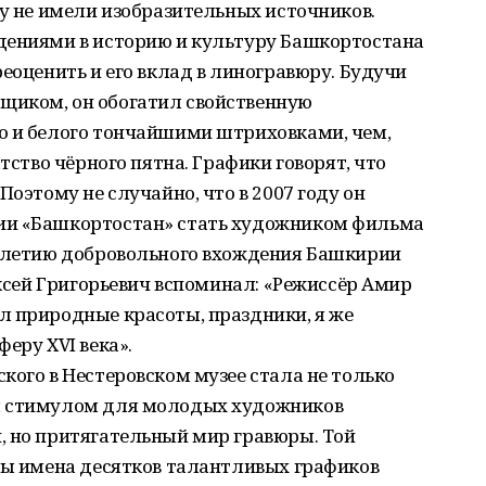
ку не имели изобразительных источников.
дениями в историю и культуру Башкортостана
реоценить и его вклад в линогравюру. Будучи
щиком, он обогатил свойственную
о и белого тончайшими штриховками, чем,
атство чёрного пятна. Графики говорят, что
Поэтому не случайно, что в 2007 году он
ии «Башкортостан» стать художником фильма
0‑летию добровольного вхождения Башкирии
ексей Григорьевич вспоминал: «Режиссёр Амир
л природные красоты, праздники, я же
еру ХVI века».
кого в Нестеровском музее стала не только
м стимулом для молодых художников
, но притягательный мир гравюры. Той
аны имена десятков талантливых графиков