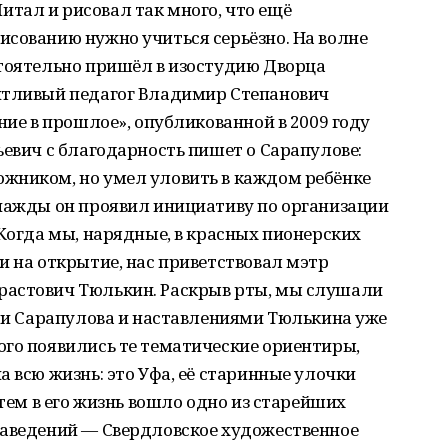
тал и рисовал так много, что ещё
исованию нужно учиться серьёзно. На волне
стоятельно пришёл в изостудию Дворца
нтливый педагог Владимир Степанович
ние в прошлое», опуб­ликованной в 2009 году
ьевич с благодарность пишет о Сарапулове:
жником, но умел уловить в каждом ребёнке
днажды он проявил инициативу по организации
 Когда мы, нарядные, в красных пионерских
и на открытие, нас приветствовал мэтр
растович Тюлькин. Раскрыв рты, мы слушали
ами Сарапулова и наставлениями Тюлькина уже
ого появились те тематические ориентиры,
 всю жизнь: это Уфа, её старинные улочки
атем в его жизнь вошло одно из старейших
заведений — Свердловское художественное