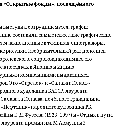
та «Открытые фонды», посвящённого
и выступил сотрудник музея, график
зицию составили самые известные графические
зея, выполненные в техниках линогравюры,
кже рисунки. Изобразительный ряд дополнен
Королевского, сопровождающимися его
е в поездках в Японию и Индию
льптурными композициями выдающихся
ов. Это «Стрелок» и «Салават Юлаев»
родного художника БАССР, лауреата
 Салавата Юлаева, почётного гражданина
Это «Нефтяник» народного художника РБ,
йны Б. Д. Фузеева (1923–1997) и «Отдых в пути.
 лауреата премии им. М. Акмуллы З.