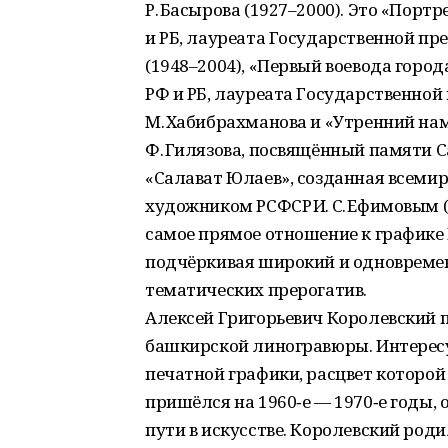
Р. Басырова (1927–2000). Это «Портр
и РБ, лауреата Государственной пре
(1948–2004), «Первый воевода горо
РФ и РБ, лауреата Государственной
М. Хабибрахманова и «Утренний нам
Ф. Гилязова, посвящённый памяти С
«Салават Юлаев», созданная всем
художником РСФСР И. С. Ефимовым (
самое прямое отношение к графике 
подчёркивая широкий и одновремен
тематических прерогатив.
Алексей Григорьевич Королевский 
башкирской линогравюры. Интересу
печатной графики, расцвет которой
пришёлся на 1960‑е — 1970‑е годы, 
пути в искусстве. Королевский родил