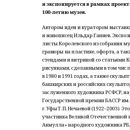
и экспонируется в рамках проек
100‑летию музея.
Автором идеи и куратором выставк
и живописец Ильдар Ганиев. Экспо
листы Королевского из собрания му
гравюры на пластике, офорта, а та
стендами и витриной со статьями 
рисунками, сделанными в том числ
в 1980 и 1991 годах, а также ску
башкирских и российских скульптор
заслуженного художника РСФСР, на
Государственной премии БАССР им.
г. Уфы Т. П. Нечаевой (1922–2003). 
участника Великой Отечественной во
Акмулла» народного художника РБ,