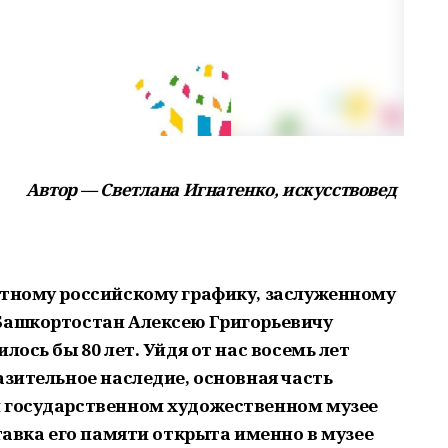
Автор — Светлана Игнатенко, искусствовед
стному российскому графику, заслуженному
Башкортостан Алексею Григорьевичу
лось бы 80 лет. Уйдя от нас восемь лет
азительное наследие, основная часть
м государственном художественном музее
ставка его памяти открыта именно в музее