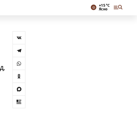
+15 °С
Ясно
д,