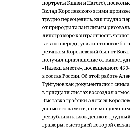
портреты Кинзи и Нагого), посколь
Вклад Королевского этими произве
трудно переоценить, как трудно пе
от природы талантливым рисоваль
линогравюре контрастность чёрног
в свою очередь, усилил тоновое бог
резчиком Королевский был от Бога. 
получил приглашение от киностуд
«Навеки вместе», посвящённого 45
в состав России. Об этой работе Ал
Туйгунов как документалист снима
в тридцати листах воссоздал атмосф
Выставка графики Алексея Королевс
данью его памяти, но и мощнейши
республики к вхождению в трудный
гравюры, с историей которой связ