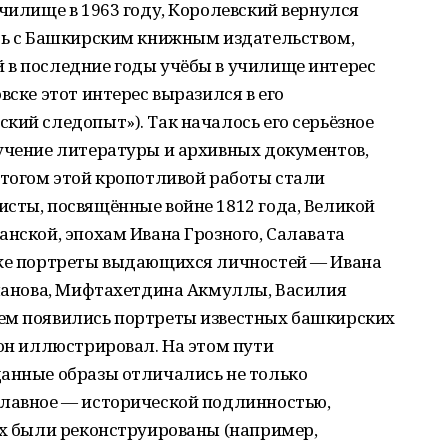
училище в 1963 году, Королевский вернулся
ать с Башкирским книжным издательством,
 в последние годы учёбы в училище интерес
вске этот интерес выразился в его
кий следопыт»). Так началось его серьёзное
зучение литературы и архивных документов,
Итогом этой кропотливой работы стали
сты, посвящённые войне 1812 года, Великой
анской, эпохам Ивана Грозного, Салавата
кже портреты выдающихся личностей — Ивана
сланова, Мифтахетдина Акмуллы, Василия
ем появились портреты известных башкирских
 он иллюстрировал. На этом пути
данные образы отличались не только
главное — исторической подлинностью,
их были реконструированы (например,