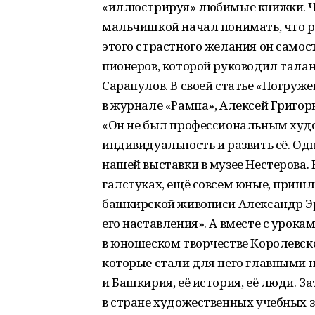
«иллюстрируя» любимые книжки. Чи
мальчишкой начал понимать, что р
этого страстного желания он само
пионеров, которой руководил тала
Сарапулов. В своей статье «Погруже
в журнале «Рампа», Алексей Григор
«Он не был профессиональным худо
индивидуальность и развить её. О
нашей выставки в музее Нестерова.
галстуках, ещё совсем юные, пришл
башкирской живописи Александр Э
его наставления». А вместе с урок
в юношеском творчестве Королевск
которые стали для него главными на
и Башкирия, её история, её люди. З
в стране художественных учебных 