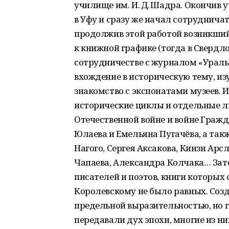
училище им. И. Д. Шадра. Окончив 
в Уфу и сразу же начал сотруднич
продолжив этой работой возникший
к книжной графике (тогда в Свердло
сотрудничестве с журналом «Уральс
вхождение в историческую тему, и
знакомство с экспонатами музеев. 
исторические циклы и отдельные ли
Оте­чественной войне и войне Гражд
Юлаева и Емельяна Пугачёва, а та
Нагого, Сергея Аксакова, Кинзи Ар
Чапаева, Александра Колчака… Зат
писателей и поэтов, книги которых
Королевскому не было равных. Соз
предельной выразительностью, но 
передавали дух эпохи, многие из н