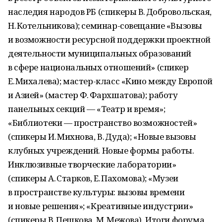
наследия народов РБ (спикеры В. Добровольская,
Н. Котельникова); семинар-совещание «Вызовы
и возможности ресурсной поддержки проектной
деятельности муниципальных образований
в сфере национальных отношений» (спикер
Е. Михалева); мастер-класс «Кино между Европой
и Азией» (мастер Ф. Фархшатова); работу
панельных секций — «Театр и время»;
«Библиотеки — пространство возможностей»
(спикеры И. Михнова, В. Дуда); «Новые вызовы
клубных учреждений. Новые формы работы.
Инклюзивные творческие лаборатории»
(спикеры А. Старков, Е. Пахомова); «Музеи
в пространстве культуры: вызовы времени
и новые решения»; «Креативные индустрии»
(спикеры В. Пешкова, М. Межова). Итоги форума