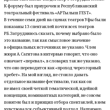
К форуму был приурочен и Республиканский
театральный фестиваль «АРТылыш FEST».
В течение семи дней на сценах театров Уфы были
показаны 13 спектаклей почти всех театров
РБ. Затрудняюсь сказать, почему выбрано было
это название, так как смысловое значение
в официальных источниках не указано. Член
жюри А. Сагитова в интервью говорит, что оно
означает «перевал», в словарях так же указано,
что оно переводится как «проход через горный
хребет». На мой взгляд, не стоило давать
отдельное название фестивалю, так как он
не имел своей четкой тематической, идейной
концепции, номинантных категорий, не совсем
понятен был и принцип отбора спектаклей, в нем
чувствовался субъективный подход. Например,