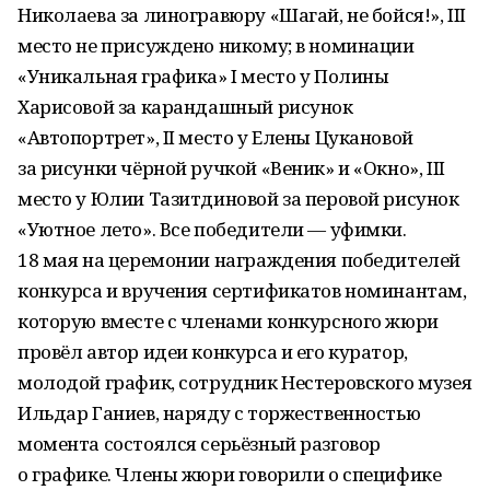
Николаева за линогравюру «Шагай, не бойся!», III
место не присуждено никому; в номинации
«Уникальная графика» I место у Полины
Харисовой за карандашный рисунок
«Автопортрет», II место у Елены Цукановой
за рисунки чёрной ручкой «Веник» и «Окно», III
место у Юлии Тазитдиновой за перовой рисунок
«Уютное лето». Все победители — уфимки.
18 мая на церемонии награждения победителей
конкурса и вручения сертификатов номинантам,
которую вместе с членами конкурсного жюри
провёл автор идеи конкурса и его куратор,
молодой график, сотрудник Нестеровского музея
Ильдар Ганиев, наряду с торжественностью
момента состоялся серьёзный разговор
о графике. Члены жюри говорили о специфике