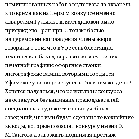
номинированных работ отсутствовала акварель,
в то время как на Первом конкурсе именно
акварелям Гульназ Гилязетдиновой было
присуждено Гран-при. С той же болью
на церемонии награждения члены жюри
говорили о том, что в Уфе есть блестящая
техническая база для развития всех техник
печатной графики: офортные станки,
литографские камни, которыми гордится
Уфимское училище искусств. Так в чём же дело?
Хочется надеяться, что результаты конкурса
не останутся без внимания преподавателей
специальных художественных учебных
заведений, что ими будут сделаны те важнейшие
выводы, которые позволят конкурсу имени Э.
М. Саитова долго жить, поднимая престиж