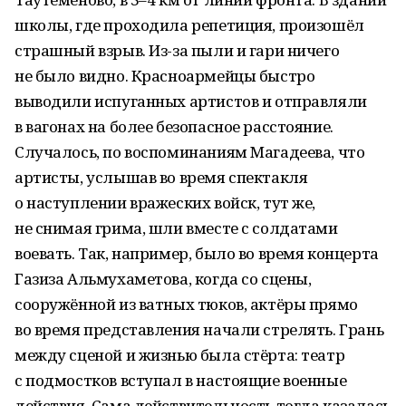
школы, где проходила репетиция, произошёл
страшный взрыв. Из-за пыли и гари ничего
не было видно. Красноармейцы быстро
выводили испуганных артистов и отправляли
в вагонах на более безопасное расстояние.
Случалось, по воспоминаниям Магадеева, что
артисты, услышав во время спектакля
о наступлении вражеских войск, тут же,
не снимая грима, шли вместе с солдатами
воевать. Так, например, было во время концерта
Газиза Альмухаметова, когда со сцены,
сооружённой из ватных тюков, актёры прямо
во время представления начали стрелять. Грань
между сценой и жизнью была стёрта: театр
с подмостков вступал в настоящие военные
действия. Сама действительность тогда казалась