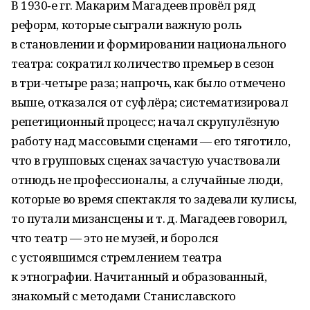
В 1930‑е гг. Макарим Магадеев провёл ряд
реформ, которые сыграли важную роль
в становлении и формировании национального
театра: сократил количество премьер в сезон
в три-четыре раза; напрочь, как было отмечено
выше, отказался от суфлёра; систематизировал
репетиционный процесс; начал скрупулёзную
работу над массовыми сценами — его тяготило,
что в групповых сценах зачастую участвовали
отнюдь не профессионалы, а случайные люди,
которые во время спектакля то задевали кулисы,
то путали мизансцены и т. д. Магадеев говорил,
что театр — это не музей, и боролся
с устоявшимся стремлением театра
к этнографии. Начитанный и образованный,
знакомый с методами Станиславского