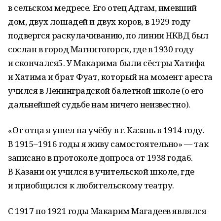
в сельском медресе. Его отец Адгам, имевший
дом, двух лошадей и двух коров, в 1929 году
подвергся раскулачиванию, по линии НКВД был
сослан в город Магнитогорск, где в 1930 году
и скончался5. У Макарима были сёстры Хатифа
и Хатима и брат Фуат, который на момент ареста
учился в Ленинградской балетной школе (о его
дальнейшей судьбе нам ничего неизвестно).
«От отца я ушел на учёбу в г. Казань в 1914 году.
В 1915–1916 годы я живу самостоятельно» — так
записано в протоколе допроса от 1938 года6.
В Казани он учился в учительской школе, где
и приобщился к любительскому театру.
С 1917 по 1921 годы Макарим Магадеев являлся