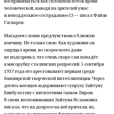
восприниматься как сплошной поток крови
человеческой, наводя на зрителей ужас
и неподдельное сострадание»13 — писал Файзи
Гаскаров.
Магадеев словно предчувствовал близкую
кончину. Не только свою. Как художник он
ощущал время, но скорее всего даже
не подозревал, что очень скоро сам попадёт
в мясорубку сталинских репрессий. 5 сентября
1937 года его арестовывают первым среди
башкирской творческой интеллигенции. Через
десять месяцев задерживают супругу Зайтуну
Бикбулатову с пятилетним сыном Лиром.
В своих воспоминаниях Зайтуна Исламовна
писала, что на допросе на неё кричали, но,
к счастью, не применяли физическую силу,