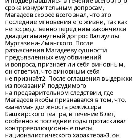
и подвергавшийся в течение всего этого
срока изнурительным допросам,
Магадеев скорее всего знал, что это
последние мгновения его жизни, так как
непосредственно перед ним закончился
двадцатиминутный допрос Валиуллы
Муртазина-Иманского. После
разъяснения Магадееву сущности
предъявленных ему обвинений
и вопроса, признаёт ли себя виновным,
он ответил, что виновным себя
не признаёт2. После оглашения выдержки
из показаний подсудимого
на предварительном следствии, где
Магадеев якобы признавался в том, что,
«занимая должность режиссёра
Башкирского театра, в течение 8 лет,
особенно в последние годы протаскивал
контрреволюционные пьесы
националистического характера»3, он