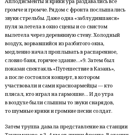
Аплодисменты и крики ура раздавались всё
громче и громче. Рядом с фронта послышались
звуки стрельбы. Даже одна «заблудившаяся»
пуля залетела в окно сцены и со свистом
вылетела через деревянную стену. Холодный
воздух, ворвавшийся из разбитого окна,
медленно начал проплывать в распаренное,
словно баня, горячее здание…»9. Затем был
показан спектакль «Путешествие в Казань»,
а после состоялся концерт, в котором
участвовали и сами красноармейцы — кто
плясал, кто играл на гармошке… И до утра
в воздухе были слышны то звуки снарядов,
то шумные крики и громкие песни солдат.
Затем труппа давала представление на станции
Таутеменово, в 3–4 км от линии фронта. В здании