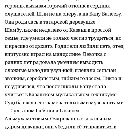
героинь, вызывая горячий отклик в сердцах
слушателей. Шли не на оперу, а на Бану Валееву.
Она родилась в татарской деревушке
Шамбулыхчи недалеко от Казани в простой
семье, где умели не только честно трудиться, но
и красиво отдыхать. Родители любили петь, отец
виртуозно играл на мандолине. Девочка с
ранних лет радовала умением выводить
сложные мелодии узун-кюй, пленяла сельчан
звонким, серебристым, гибким голосом. Никто и
не удивился, что после школы Бану стала
учиться в Казанском музыкальном техникуме.
Судьба свела её с замечательными музыкантами
— Султаном Габяши и Газизом
Альмухаметовым. Очарованные вокальным
даром девушки, они убедили её отправиться в