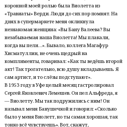
коронной моей ролью была Виолетта из
«Травиаты» Верди. Люди до сих пор помнят. На
днях в супермаркете меня окликнула
незнакомая женщина: «Вы Бану Валеева? Вы
незабываемая наша Виолетта! Мы плакали,
когда вы пели…». Бывало, коллега Магафур
Хисматуллин, не очень щедрый на
комплименты, говаривал: «Как ты ведёшь второй
акт! Так трогательно, всю душу вкладываешь. Я
сам артист, и то слёзы подступают».
В 1953 году в Уфе целый месяц гастролировал
Сергей Яковлевич Лемешев. Он пел Альфреда, я
— Виолетту. Мы так подружились с ним! Он
называл меня Банушечкой и говорил: «Сколько
было у меня Виолетт, но ты самая хорошая, так
тонко всё чувствуешь». Вот, скажут,