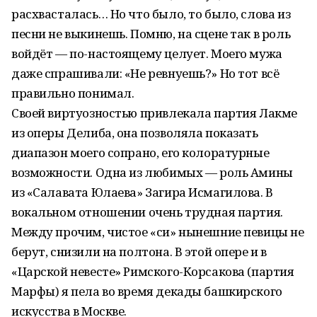
расхвасталась… Но что было, то было, слова из
песни не выкинешь. Помню, на сцене так в роль
войдёт — по-настоящему целует. Моего мужа
даже спрашивали: «Не ревнуешь?» Но тот всё
правильно понимал.
Своей виртуозностью привлекала партия Лакме
из оперы Делиба, она позволяла показать
диапазон моего сопрано, его колоратурные
возможности. Одна из любимых — роль Амины
из «Салавата Юлаева» Загира Исмагилова. В
вокальном отношении очень трудная партия.
Между прочим, чистое «си» нынешние певицы не
берут, снизили на полтона. В этой опере и в
«Царской невесте» Римского-Корсакова (партия
Марфы) я пела во время декады башкирского
искусства в Москве.