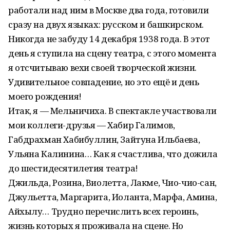
работали над ним в Москве два года, готовили
сразу на двух языках: русском и башкирском.
Никогда не забуду 14 декабря 1938 года. В этот
день я ступила на сцену театра, с этого момента
я отсчитываю вехи своей творческой жизни.
Удивительное совпадение, но это ещё и день
моего рождения!
Итак, я — Мельничиха. В спектакле участвовали
мои коллеги-друзья — Хабир Галимов,
Габдрахман Хабибуллин, Зайтуна Ильбаева,
Ульяна Калинина… Как я счастлива, что дожила
до шестидесятилетия театра!
Джильда, Розина, Виолетта, Лакме, Чио-чио-сан,
Джульетта, Маргарита, Иоланта, Марфа, Амина,
Айхылу… Трудно перечислить всех героинь,
жизнь которых я проживала на сцене. Но