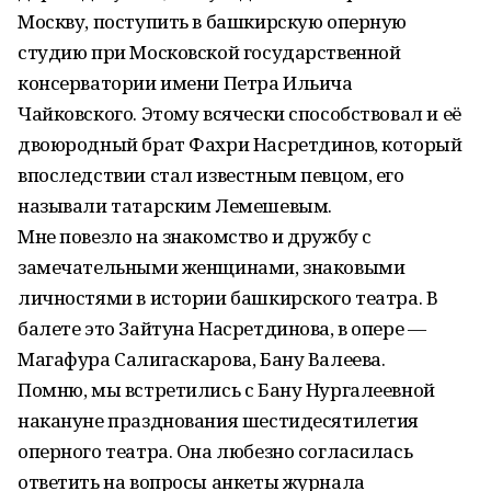
Москву, поступить в башкирскую оперную
студию при Московской государственной
консерватории имени Петра Ильича
Чайковского. Этому всячески способствовал и её
двоюродный брат Фахри Насретдинов, который
впоследствии стал известным певцом, его
называли татарским Лемешевым.
Мне повезло на знакомство и дружбу с
замечательными женщинами, знаковыми
личностями в истории башкирского театра. В
балете это Зайтуна Насретдинова, в опере —
Магафура Салигаскарова, Бану Валеева.
Помню, мы встретились с Бану Нургалеевной
накануне празднования шестидесятилетия
оперного театра. Она любезно согласилась
ответить на вопросы анкеты журнала