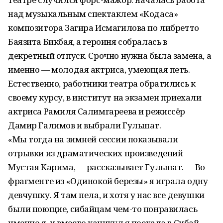
над музыкальным спектаклем «Кодаса»
композитора Загира Исмагилова по либретто
Баязита Бикбая, а героиня собралась в
декретный отпуск. Срочно нужна была замена, а
именно — молодая актриса, умеющая петь.
Естественно, работники театра обратились к
своему курсу, в институт на экзамен приехали
актриса Рамиля Салимгареева и режиссёр
Дамир Галимов и выбрали Гульшат.
«Мы тогда на зимней сессии показывали
отрывки из драматических произведений
Мустая Карима, — рассказывает Гульшат. — Во
фрагменте из «Одинокой березы» я играла одну
девчушку. Я там пела, и хотя у нас все девушки
были поющие, сибайцам чем-то понравилась
именно я, и вместо каникул я поехала в Сибай.