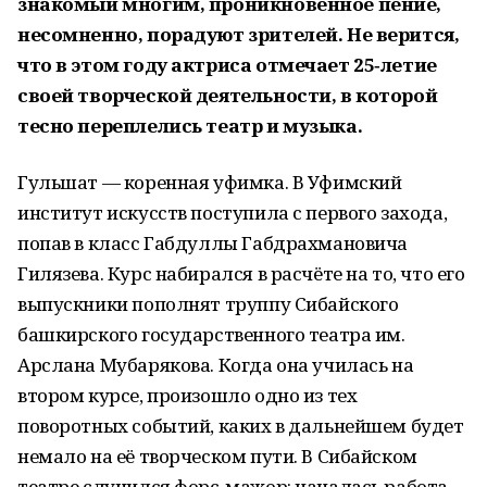
знакомый многим, проникновенное пение,
несомненно, порадуют зрителей. Не верится,
что в этом году актриса отмечает 25‑летие
своей творческой деятельности, в которой
тесно переплелись театр и музыка.
Гульшат — коренная уфимка. В Уфимский
институт искусств поступила с первого захода,
попав в класс Габдуллы Габдрахмановича
Гилязева. Курс набирался в расчёте на то, что его
выпускники пополнят труппу Сибайского
башкирского государственного театра им.
Арслана Мубарякова. Когда она училась на
втором курсе, произошло одно из тех
поворотных событий, каких в дальнейшем будет
немало на её творческом пути. В Сибайском
театре случился форс-мажор: началась работа