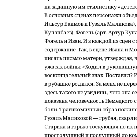
на заданную им стилистику «детско
В основных сценах персонажи объед
Ильсур Баимов и Гузяль Маликова), 
Куланбаев), Фогель (арт. Артур Кун
Фогель и Иван. И в каждой из сцен 
содержание. Так, в сцене Ивана и М
писать письмо матери, утверждая, 
ужасах войны: «Ходил в рукопашну
восклицательный знак. Поставил? И
в рубашке родился. За меня не пе
здесь такого не увидишь, чего она с
показана человечность Немецкого с
боли. Трагикомичный образ пожило
Гузяль Маликовой — грубая, сварли
Старика и горько тоскующая по их 
простодушный и послушный до комиз