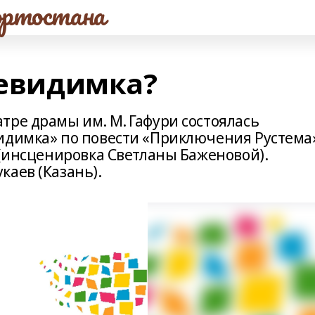
ртостана
невидимка?
тре драмы им. М. Гафури состоялась
идимка» по повести «Приключения Рустема
 (инсценировка Светланы Баженовой).
каев (Казань).