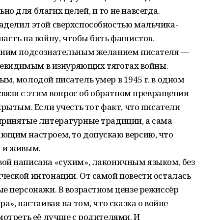
о для благих целей, и то не навсегда.
аделил этой сверхспособностью мальчика-
асть на войну, чтобы бить фашистов.
енним подсознательным желанием писателя —
 невидимым в изнуряющих тяготах войны.
м, молодой писатель умер в 1945 г. в одном
 связи с этим вопрос об обратном превращении
крытым. Если учесть тот факт, что писатели
принятые литературные традиции, а сама
ющим настроем, то допускаю версию, что
 и живым.
ой написана «сухим», лаконичным языком, без
ческой интонации. От самой повести осталась
е персонажи. В возрастном цензе режиссёр
а», настаивая на том, что сказка о войне
мотреть её лучше с родителями. И