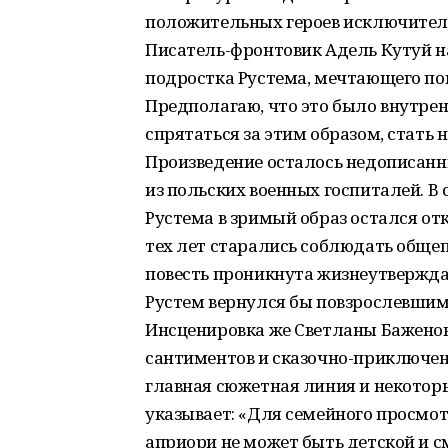
положительных героев исключительн
Писатель-фронтовик Адель Кутуй н
подростка Рустема, мечтающего поп
Предполагаю, что это было внутр
спрятаться за этим образом, стать
Произведение осталось недописанны
из польских военных госпиталей. В
Рустема в зримый образ остался от
тех лет старались соблюдать обще
повесть проникнута жизнеутвержда
Рустем вернулся бы повзрослевшим
Инсценировка же Светланы Баженов
сантиментов и сказочно-приключен
главная сюжетная линия и некоторы
указывает: «Для семейного просмотр
априори не может быть детской и с