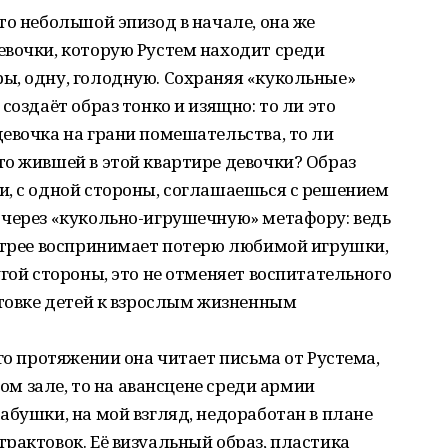
то небольшой эпизод в начале, она же
евочки, которую Рустем находит среди
ы, одну, голодную. Сохраняя «кукольные»
создаёт образ тонко и изящно: то ли это
евочка на грани помешательства, то ли
о жившей в этой квартире девочки? Образ
и, с одной стороны, соглашаешься с решением
 через «кукольно-игрушечную» метафору: ведь
острее воспринимает потерю любимой игрушки,
гой стороны, это не отменяет воспитательного
отовке детей к взрослым жизненным
го протяжении она читает письма от Рустема,
ном зале, то на авансцене среди армии
абушки, на мой взгляд, недоработан в плане
рактовок. Её визуальный образ, пластика