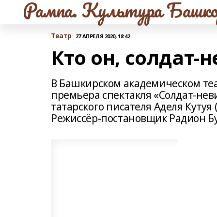
Рампа. Культура Башко
Театр
27 АПРЕЛЯ 2020, 18:42
Кто он, солдат-
В Башкирском академическом теа
премьера спектакля «Солдат-нев
татарского писателя Аделя Кутуя
Режиссёр-постановщик Радион Бу