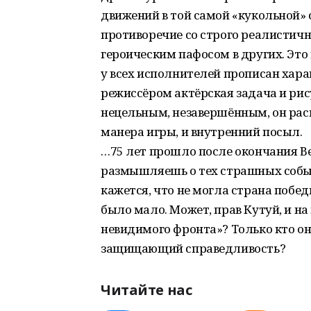
движений в той самой «кукольной» 
противоречие со строго реалистич
героическим пафосом в других. Это
у всех исполнителей прописан хара
режиссёром актёрская задача и рис
нецельным, незавершённым, он расп
манера игры, и внутренний посыл.
…75 лет прошло после окончания В
размышляешь о тех страшных собы
кажется, что не могла страна побед
было мало. Может, прав Кутуй, и н
невидимого фронта»? Только кто он
защищающий справедливость?
Читайте нас