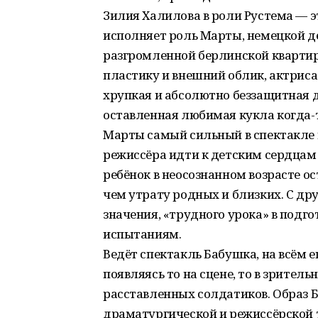
Зилия Халилова в роли Рустема — э
исполняет роль Марты, немецкой д
разгромленной берлинской квартир
пластику и внешний облик, актриса 
хрупкая и абсолютно беззащитная д
оставленная любимая кукла когда-т
Марты самый сильный в спектакле 
режиссёра идти к детским сердцам
ребёнок в неосознанном возрасте 
чем утрату родных и близких. С дру
значения, «трудного урока» в подг
испытаниям.
Ведёт спектакль Бабушка, на всём е
появляясь то на сцене, то в зритель
расставленных солдатиков. Образ Б
драматургической и режиссёрской т