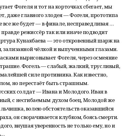
гает Фогеля и тот на корточках сбегает, мы
ет, даже главного злодея — Фогеля, прототипа
е все же будет — в финале, несправедливая …
ой правде режиссёр так или иначе подводит
Артура Кунакбаева — это откровенный шарж на
и, зализанной чёлкой и выпученными глазами.
сками вырисовывает Фогеля, через осмеяние
страшие. Фогель — слабый, жалкий, трусливый,
и малейшей силе противника. Как известно,
злом, но перестаёт быть страшным.
усских солдат — Ивана и Молодого. Иван в
ный, с несгибаемым духом боец, Молодой же
льчишка, волею обстоятельств оказавшийся
траха, он сворачивается клубком, боясь смерти.
ого, внушая уверенность не только ему, но и
ь…