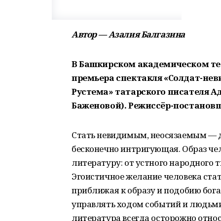
Автор — Азалия Балгазина
В Башкирском академическом теа
премьера спектакля «Солдат-не
Рустема» татарского писателя А
Баженовой). Режиссёр-постановщ
Стать невидимым, неосязаемым — д
бесконечно интригующая. Образ че
литературу: от устного народного 
Эгоистичное желание человека ста
приближая к образу и подобию бога:
управлять ходом событий и людьми
литература всегда осторожно относ