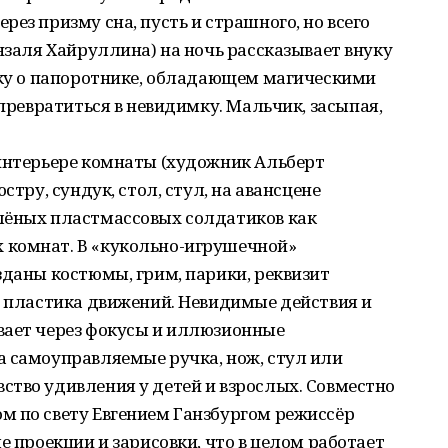
ез призму сна, пусть и страшного, но всего
инзаля Хайруллина) на ночь рассказывает внуку
зку о папоротнике, обладающем магическими
 превратиться в невидимку. Мальчик, засыпая,
 интерьере комнаты (художник Альберт
стру, сундук, стол, стул, на авансцене
лёных пластмассовых солдатиков как
 комнат. В «кукольно-игрушечной»
зданы костюмы, грим, парики, реквизит
а пластика движений. Невидимые действия и
вает через фокусы и иллюзионные
а самоуправляемые ручка, нож, стул или
ство удивления у детей и взрослых. Совместно
м по свету Евгением Ганзбургом режиссёр
е проекции и зарисовки, что в целом работает