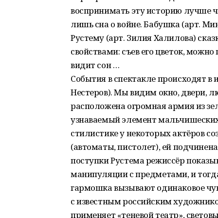
воспринимать эту историю лучше чер
лишь сна о войне. Бабушка (арт. М
Рустему (арт. Зилия Халилова) ска
свойствами: съев его цветок, можно
видит сон …
События в спектакле происходят в
Нестеров). Мы видим окно, двери, лю
расположена огромная армия из зе
узнаваемый элемент мальчишеских
стилистике у некоторых актёров со
(автоматы, пистолет), ей подчинен
поступки Рустема режиссёр показы
манипуляции с предметами, и тогд
гармошка вызывают одинаковое чув
с известным российским художнико
применяет «теневой театр», световы