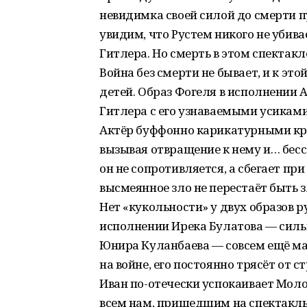
невидимка своей силой до смерти пу
увидим, что Рустем никого не убива
Гитлера. Но смерть в этом спектакл
Война без смерти не бывает, и к эт
детей. Образ Фогеля в исполнении 
Гитлера с его узнаваемыми усикам
Актёр буффонно карикатурными кра
вызывая отвращение к нему и… бес
он не сопротивляется, а сбегает пр
высмеянное зло не перестаёт быть 
Нет «кукольности» у двух образов р
исполнении Ирека Булатова — силь
Юнира Куланбаева — совсем ещё ма
на войне, его постоянно трясёт от с
Иван по-отечески успокаивает Молод
всем нам, пришедшим на спектакл