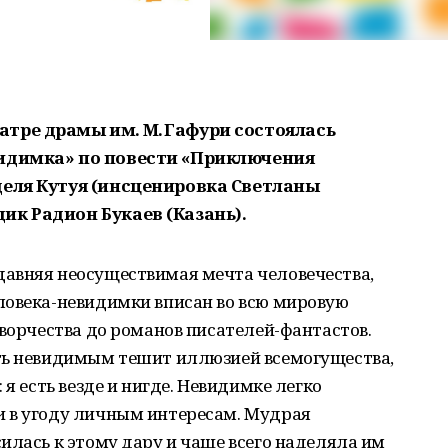
тре драмы им. М. Гафури состоялась
видимка» по повести «Приключения
деля Кутуя (инсценировка Светланы
ик Радион Букаев (Казань).
авняя неосуществимая мечта человечества,
ловека-невидимки вписан во всю мировую
творчества до романов писателей-фантастов.
ть невидимым тешит иллюзией всемогущества,
 я есть везде и нигде. Невидимке легко
 в угоду личным интересам. Мудрая
илась к этому дару и чаще всего наделяла им