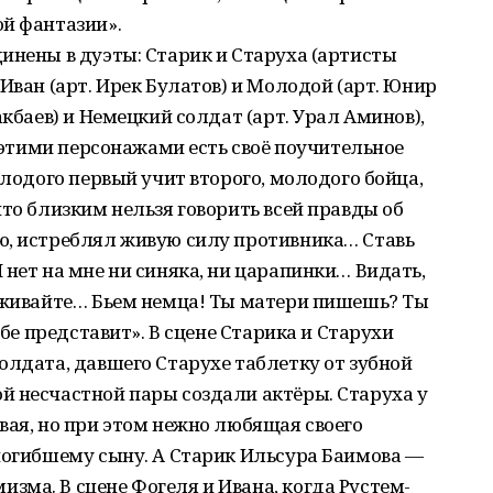
й фантазии».
инены в дуэты: Старик и Старуха (артисты
Иван (арт. Ирек Булатов) и Молодой (арт. Юнир
акбаев) и Немецкий солдат (арт. Урал Аминов),
с этими персонажами есть своё поучительное
олодого первый учит второго, молодого бойца,
что близким нельзя говорить всей правды об
ю, истреблял живую силу противника… Ставь
 нет на мне ни синяка, ни царапинки… Видать,
реживайте… Бьем немца! Ты матери пишешь? Ты
ебе представит». В сцене Старика и Старухи
олдата, давшего Старухе таблетку от зубной
й несчастной пары создали актёры. Старуха у
вая, но при этом нежно любящая своего
погибшему сыну. А Старик Ильсура Баимова —
ма. В сцене Фогеля и Ивана, когда Рустем-