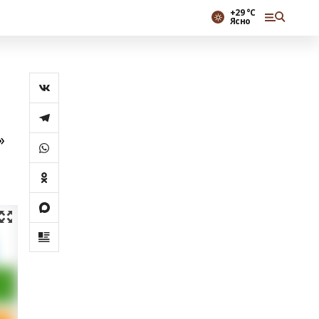
+29 °С
Ясно
»