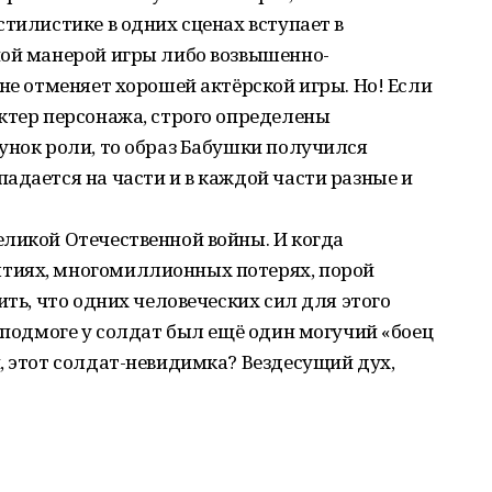
стилистике в одних сценах вступает в
ной манерой игры либо возвышенно-
 не отменяет хорошей актёрской игры. Но! Если
ктер персонажа, строго определены
унок роли, то образ Бабушки получился
адается на части и в каждой части разные и
еликой Отечественной войны. И когда
тиях, многомиллионных потерях, порой
ить, что одних человеческих сил для этого
а подмоге у солдат был ещё один могучий «боец
, этот солдат-невидимка? Вездесущий дух,