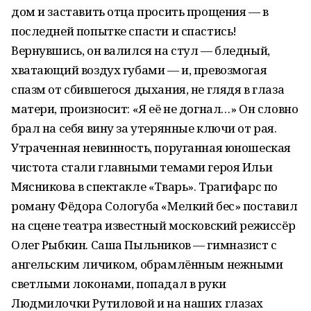
дом и заставить отца просить прощения — в
последней попытке спасти и спастись!
Вернувшись, он валился на стул — бледный,
хватающий воздух губами — и, превозмогая
спазм от сбившегося дыхания, не глядя в глаза
матери, произносит: «Я её не догнал…» Он словно
брал на себя вину за утерянные ключи от рая.
Утраченная невинность, поруганная юношеская
чистота стали главными темами героя Ильи
Мясникова в спектакле «Тварь». Трагифарс по
роману Фёдора Сологуба «Мелкий бес» поставил
на сцене театра известный московский режиссёр
Олег Рыбкин. Саша Пыльников — гимназист с
ангельским личиком, обрамлённым нежными
светлыми локонами, попадал в руки
Людмилочки Рутиловой и на наших глазах