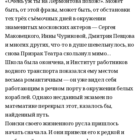
«Очень уж ты на Лермонтова похож!». Может
быть, от этой фразы, может быть, от обстановки
тех трёх съёмочных дней в окружении
знаменитых московских актеров — Сергея
Маковецкого, Инны Чуриковой, Дмитрия Певцова
и многих других, что-то в душе шевельнулось, но
снова Призрак Театра скользнул мимо…
Школа была окончена, и Институт работников
водного транспорта показался ему местом
весьма романтичным — он уже видел себя
работающим в речном порту в окружении белых
кораблей. Однако несданный экзамен по
математике перекрыл этот, казалось бы,
найденный путь.
Поиски своего жизненного русла пришлось
начать сначала. И они привели его к редкой и