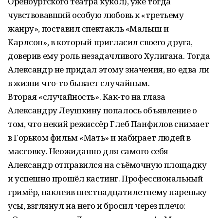
Оренбургского театра кукол), уже тогда
чувствовавший особую любовь к «третьему
жанру», поставил спектакль «Малыш и
Карлсон», в который пригласил своего друга,
доверив ему роль незадачливого Хулигана. Тогда
Александр не придал этому значения, но едва ли
в жизни что-то бывает случайным.
Вторая «случайность». Как-то на глаза
Александру Леушкину попалось объявление о
том, что некий режиссёр Глеб Панфилов снимает
в Горьком фильм «Мать» и набирает людей в
массовку. Неожиданно для самого себя
Александр отправился на съёмочную площадку
и успешно прошёл кас­тинг. Профессиональный
гримёр, наклеив шестнадцатилетнему пареньку
усы, взглянул на него и бросил через плечо: