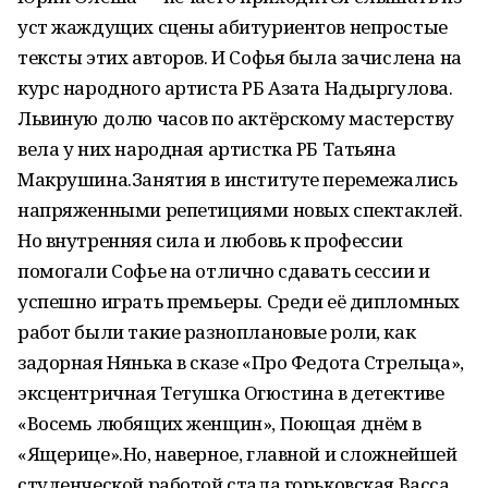
уст жаждущих сцены абитуриентов непростые
тексты этих авторов. И Софья была зачислена на
курс народного артиста РБ Азата Надыргулова.
Львиную долю часов по актёрскому мастерству
вела у них народная артистка РБ Татьяна
Макрушина.Занятия в институте перемежались
напряженными репетициями новых спектаклей.
Но внутренняя сила и любовь к профессии
помогали Софье на отлично сдавать сессии и
успешно играть премьеры. Среди её дипломных
работ были такие разноплановые роли, как
задорная Нянька в сказе «Про Федота Стрельца»,
эксцентричная Тетушка Огюстина в детективе
«Восемь любящих женщин», Поющая днём в
«Ящерице».Но, наверное, главной и сложнейшей
студенческой работой стала горьковская Васса