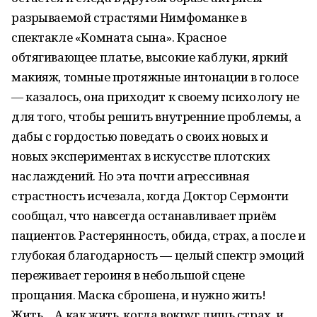
разрываемой страстями Нимфоманке в
спектакле «Комната сына». Красное
обтягивающее платье, высокие каблуки, яркий
макияж, томные протяжные интонации в голосе
— казалось, она приходит к своему психологу не
для того, чтобы решить внутренние проблемы, а
дабы с гордостью поведать о своих новых и
новых экспериментах в искусстве плотских
наслаждений. Но эта почти агрессивная
страстность исчезала, когда Доктор Сермонти
сообщал, что навсегда останавливает приём
пациентов. Растерянность, обида, страх, а после и
глубокая благодарность — целый спектр эмоций
переживает героиня в небольшой сцене
прощания. Маска сброшена, и нужно жить!
Жить… А как жить, когда вокруг лишь страх, и