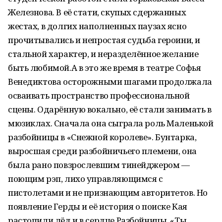
Железнова. В её стати, скупых сдержанных
жестах, в долгих наполненных паузах ясно
прочитывались и непростая судьба героини, и
стальной характер, и неразделённое желание
быть любимой.А в это же время в театре Софья
Венедиктова осторожными шагами продолжала
осваивать пространство профессиональной
сцены. Одарённую вокально, её стали занимать в
мюзиклах. Сначала она сыграла роль Маленькой
разбойницы в «Снежной королеве». Бунтарка,
выросшая среди разбойничьего племени, она
была рано повзрослевшим тинейджером —
поющим рэп, лихо управляющимся с
пистолетами и не признающим авторитетов. Но
появление Герды и её история о поиске Кая
растопили лёд и в сердце Разбойницы. «Ты