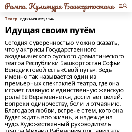
Рампа. Культура Башкортостана
Театр
2 ДЕКАБРЯ 2020, 10:44
Идущая своим путём
Сегодня с уверенностью можно сказать,
что у актрисы Государственного
академического русского драматического
театра Республики Башкортостан Софьи
Венедиктовой есть «Свой путь». Ведь
именно так называется один из
премьерных спектаклей театра, где она
играет главную и единственную женскую
роль! Её Вера меняется, достигает целей.
Вопреки одиночеству, боли и отчаянию.
Благодаря любви, встрече с тем, кого она
будет ждать всю жизнь, и надежде на
чудо. Художественный руководитель
театра Михаил Рабинович поставил эту