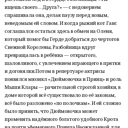
ищешь своего… Друга?» — с недоверием
спрашивала она, делая паузу перед новым,
неведомым ей словом. И когда рыжий кот Ганс
соглашался остаться здесь в обмен на Оленя,
который помог бы Герде добраться до чертогов
Снежной Королевы, Разбойница вдруг
превращалась в ребёнка — открытого,
шаловливого, с увлечением играющего в прятки
и догонялки.Потом в репертуаре актрисы
появился мюзикл «Дюймовочка и Принц» и роль
Мыши Клары — рачительной строгой хозяйки, в
доме которой всё существовало по её законам,
всё было разложено «по полочкам». И ей сложно
было принять, что Дюймовочка может
променять надёжного богатого удобного Крота
на почти эфемерного Принца.Неожиданной для