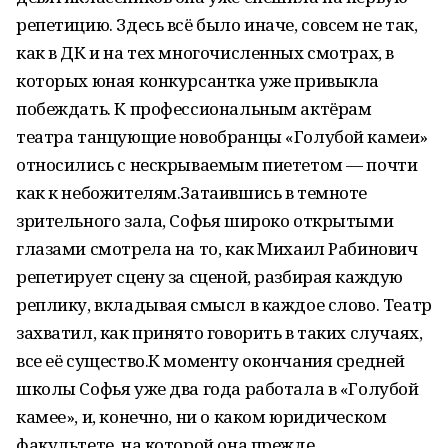
репетицию. Здесь всё было иначе, совсем не так,
как в ДК и на тех многочисленных смотрах, в
которых юная конкурсантка уже привыкла
побеждать. К профессиональным актёрам
театра танцующие новобранцы «Голубой камеи»
относились с нескрываемым пиететом — почти
как к небожителям.Затаившись в темноте
зрительного зала, Софья широко открытыми
глазами смотрела на то, как Михаил Рабинович
репетирует сцену за сценой, разбирая каждую
реплику, вкладывая смысл в каждое слово. Театр
захватил, как принято говорить в таких случаях,
все её существо.К моменту окончания средней
школы Софья уже два года работала в «Голубой
камее», и, конечно, ни о каком юридическом
факультете, на которой она прежде