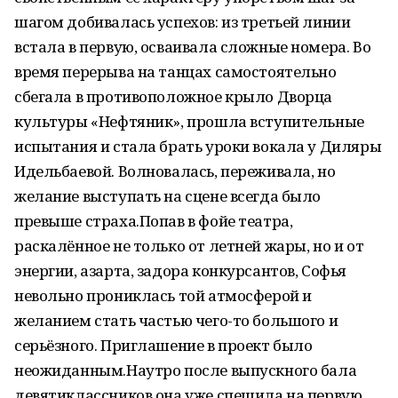
шагом добивалась успехов: из третьей линии
встала в первую, осваивала сложные номера. Во
время перерыва на танцах самостоятельно
сбегала в противоположное крыло Дворца
культуры «Нефтяник», прошла вступительные
испытания и стала брать уроки вокала у Диляры
Идельбаевой. Волновалась, переживала, но
желание выступать на сцене всегда было
превыше страха.Попав в фойе театра,
раскалённое не только от летней жары, но и от
энергии, азарта, задора конкурсантов, Софья
невольно прониклась той атмосферой и
желанием стать частью чего-то большого и
серьёзного. Приглашение в проект было
неожиданным.Наутро после выпускного бала
девятиклассников она уже спешила на первую