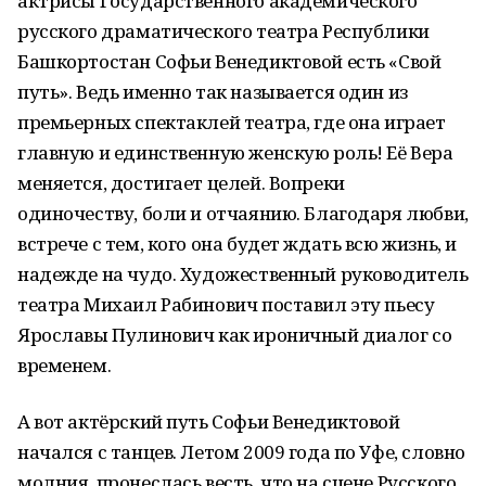
актрисы Государственного академического
русского драматического театра Республики
Башкортостан Софьи Венедиктовой есть «Свой
путь». Ведь именно так называется один из
премьерных спектаклей театра, где она играет
главную и единственную женскую роль! Её Вера
меняется, достигает целей. Вопреки
одиночеству, боли и отчаянию. Благодаря любви,
встрече с тем, кого она будет ждать всю жизнь, и
надежде на чудо. Художественный руководитель
театра Михаил Рабинович поставил эту пьесу
Ярославы Пулинович как ироничный диалог со
временем.
А вот актёрский путь Софьи Венедиктовой
начался с танцев. Летом 2009 года по Уфе, словно
молния, пронеслась весть, что на сцене Русского