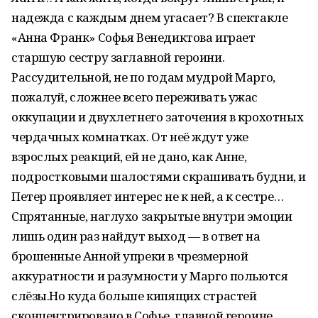
надежда с каждым днем угасает? В спектакле
«Анна Франк» Софья Венедиктова играет
старшую сестру заглавной героини.
Рассудительной, не по годам мудрой Марго,
пожалуй, сложнее всего переживать ужас
оккупации и двухлетнего заточения в крохотных
чердачных комнатках. От неё ждут уже
взрослых реакций, ей не дано, как Анне,
подростковыми шалостями скрашивать будни, и
Петер проявляет интерес не к ней, а к сестре…
Спрятанные, наглухо закрытые внутри эмоции
лишь один раз найдут выход — в ответ на
брошенные Анной упреки в чрезмерной
аккуратности и разумности у Марго польются
слёзы.Но куда больше кипящих страстей
сконцентрировано в Софье, главной героине