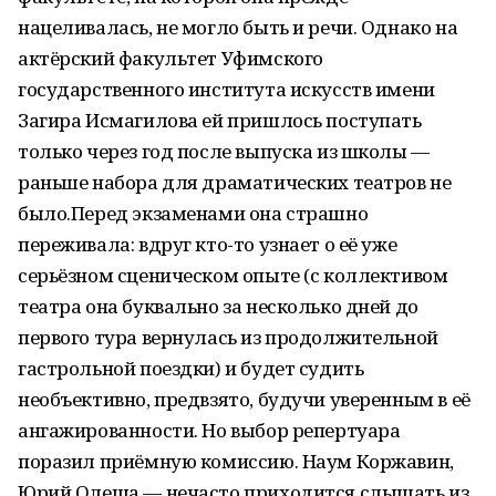
нацеливалась, не могло быть и речи. Однако на
актёрский факультет Уфимского
государственного института искусств имени
Загира Исмагилова ей пришлось поступать
только через год после выпуска из школы —
раньше набора для драматических театров не
было.Перед экзаменами она страшно
переживала: вдруг кто-то узнает о её уже
серьёзном сценическом опыте (с коллективом
театра она буквально за несколько дней до
первого тура вернулась из продолжительной
гастрольной поездки) и будет судить
необъективно, предвзято, будучи уверенным в её
ангажированности. Но выбор репертуара
поразил приёмную комиссию. Наум Коржавин,
Юрий Олеша — нечасто приходится слышать из