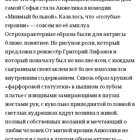
самой Софьи стала Анжелика в комедии
«Мнимый больной». Казалось, что «голубые
героини» — совсем не её амплуа.
Острохарактерные образы были для актрисы
ближе, понятнее. Но рисунок роли, который
предложил режиссёр Григорий Лифанов и
который поначалу был не вполне ясен, с каждым
сыгранным спектаклем всё более наполнялся
внутренним содержанием. Сквозь образ хрупкой
«фарфоровой статуэтки» в пышном голубом
платье с изящными замирающими в паузах
жестами рук, с кукольно приподнятой головкой в
светлых кудряшках вдруг возникал живой,
полный собственных желаний и мечтающий о
любви человек.От мягкой иронии Анжелики не
остается и следа в другом образе актрисы —