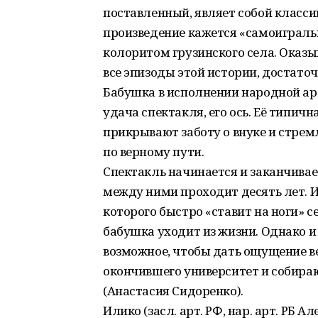
поставленный, являет собой класси
произведение кажется «самоиграл
колоритом грузинского села. Оказы
все эпизоды этой истории, достаточ
Бабушка в исполнении народной а
удача спектакля, его ось. Её типич
прикрывают заботу о внуке и стрем
по верному пути.
Спектакль начинается и заканчивае
между ними проходит десять лет. И 
которого быстро «ставит на ноги» с
бабушка уходит из жизни. Однако и
возможное, чтобы дать ощущение ве
окончившего университет и собираю
(Анастасия Сидоренко).
Илико (засл. арт. РФ, нар. арт. РБ А