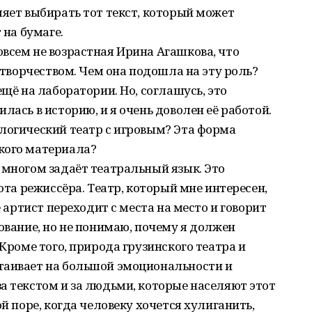
ляет выбирать тот текст, который может
 на бумаге.
всем не возрастная Ирина Агашкова, что
ё творчеством. Чем она подошла на эту роль?
ещё на лаборатории. Но, соглашусь, это
лась в историю, и я очень доволен её работой.
логический театр с игровым? Эта форма
кого материала?
 многом задаёт театральный язык. Это
бота режиссёра. Театр, который мне интересен,
е артист переходит с места на место и говорит
ование, но не понимаю, почему я должен
 Кроме того, природа грузинского театра и
таивает на большой эмоциональности и
а текстом и за людьми, которые населяют этот
ой поре, когда человеку хочется хулиганить,