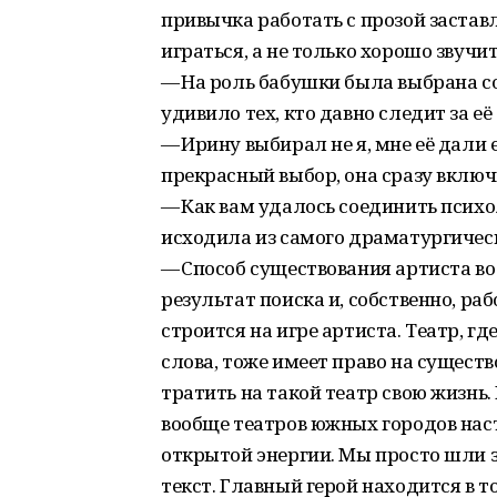
привычка работать с прозой застав
играться, а не только хорошо звучит
— На роль бабушки была выбрана со
удивило тех, кто давно следит за е
— Ирину выбирал не я, мне её дали 
прекрасный выбор, она сразу включи
— Как вам удалось соединить психо
исходила из самого драматургичес
— Способ существования артиста во
результат поиска и, собственно, ра
строится на игре артиста. Театр, гд
слова, тоже имеет право на существ
тратить на такой театр свою жизнь.
вообще театров южных городов нас
открытой энергии. Мы просто шли з
текст. Главный герой находится в т