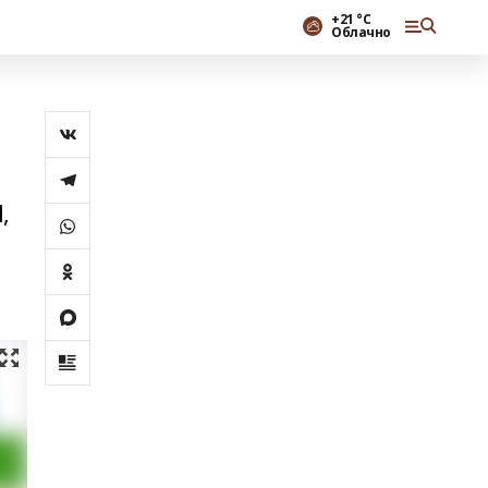
+21 °С
Облачно
,