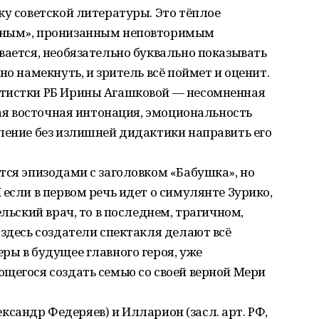
ку советской литературы. Это тёплое
ьным», пронизанным неповторимым
вается, необязательно буквально показывать
но намекнуть, и зритель всё поймет и оценит.
ртистки РБ Ирины Агашковой — несомненная
ная восточная интонация, эмоциональность
ление без излишней дидактики направить его
тся эпизодами с заголовком «Бабушка», но
если в первом речь идет о симулянте Зурико,
ельский врач, то в последнем, трагичном,
 здесь создатели спектакля делают всё
ры в будущее главного героя, уже
щегося создать семью со своей верной Мери
лександр Федеряев) и Илларион (засл. арт. РФ,