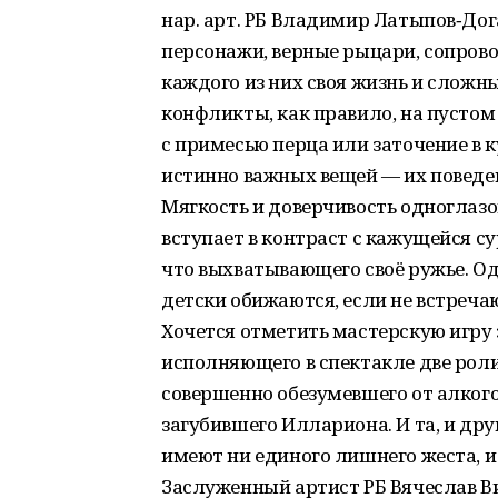
нар. арт. РБ Владимир Латыпов‑До
персонажи, верные рыцари, сопров
каждого из них своя жизнь и сложн
конфликты, как правило, на пустом
с примесью перца или заточение в к
истинно важных вещей — их поведен
Мягкость и доверчивость одноглазо
вступает в контраст с кажущейся с
что выхватывающего своё ружье. Одн
детски обижаются, если не встреч
Хочется отметить мастерскую игру 
исполняющего в спектакле две роли
совершенно обезумевшего от алкого
загубившего Иллариона. И та, и дру
имеют ни единого лишнего жеста, и
Заслуженный артист РБ Вячеслав В