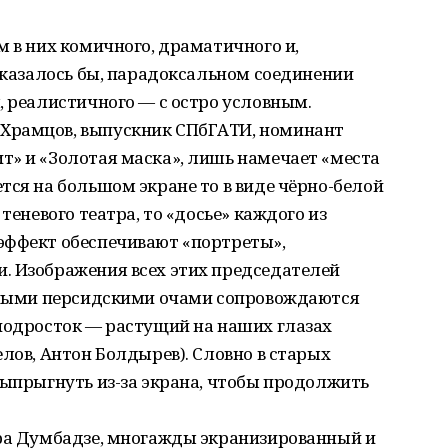
м в них комичного, драматичного и,
, казалось бы, парадоксальном соединении
, реалистичного — с остро условным.
Храмцов, выпускник СПбГАТИ, номинант
т» и «Золотая маска», лишь намечает «места
тся на большом экране то в виде чёрно-белой
теневого театра, то «досье» каждого из
эффект обеспечивают «портреты»,
. Изображения всех этих председателей
етными персидскими очами сопровождаются
 подросток — растущий на наших глазах
елов, Антон Болдырев). Словно в старых
выпрыгнуть из-за экрана, чтобы продолжить
ара Думбадзе, многажды экранизированный и