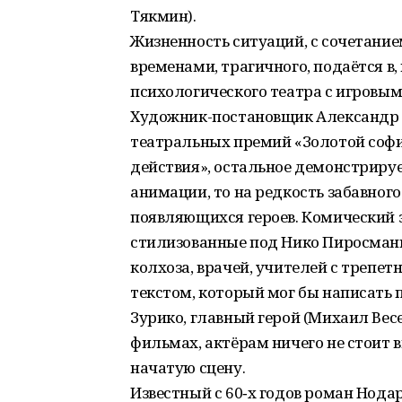
Тякмин).
Жизненность ситуаций, с сочетание
временами, трагичного, подаётся в
психологического театра с игровым
Художник-постановщик Александр 
театральных премий «Золотой софи
действия», остальное демонстрируе
анимации, то на редкость забавного 
появляющихся героев. Комический 
стилизованные под Нико Пиросмани
колхоза, врачей, учителей с треп
текстом, который мог бы написать
Зурико, главный герой (Михаил Вес
фильмах, актёрам ничего не стоит 
начатую сцену.
Известный с 60‑х годов роман Нод