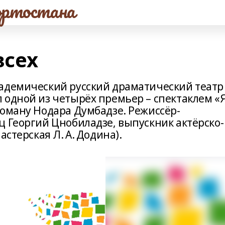
ртостана
всех
адемический русский драматический театр
 одной из четырёх премьер – спектаклем «Я
роману Нодара Думбадзе. Режиссёр-
ц Георгий Цнобиладзе, выпускник актёрско-
астерская Л. А. Додина).