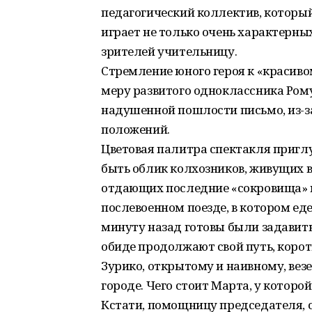
педагогический коллектив, который
играет не только очень характерны
зрителей учительницу.
Стремление юного героя к «красиво
меру развитого одноклассника Рому
надушенной пошлости письмо, из-з
положений.
Цветовая палитра спектакля приглу
быть облик колхозников, живущих в
отдающих последние «сокровища» н
послевоенном поезде, в котором еде
минуту назад готовы были задавить 
обиде продолжают свой путь, корот
Зурико, открытому и наивному, вез
городе. Чего стоит Марта, у которо
Кстати, помощницу председателя, 