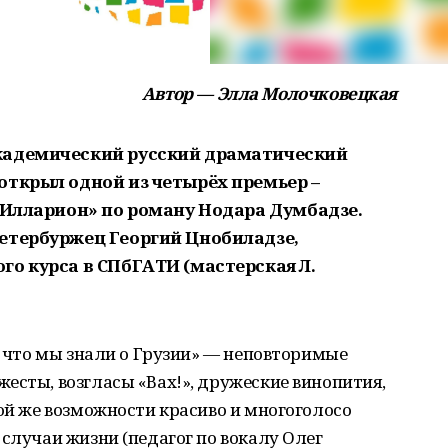
Автор — Элла Молочковецкая
кадемический русский драматический
открыл одной из четырёх премьер –
и Илларион» по роману Нодара Думбадзе.
етербуржец Георгий Цнобиладзе,
го курса в СПбГАТИ (мастерская Л.
, что мы знали о Грузии» — неповторимые
есты, возгласы «Вах!», дружеские винопития,
вой же возможности красиво и многоголосо
 случаи жизни (педагог по вокалу Олег