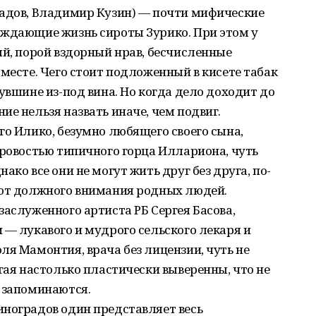
гадов, Владимир Кузин) — почти мифические
ождающие жизнь сироты Зурико. При этом у
ый, порой вздорный нрав, бесчисленные
 месте. Чего стоит подложенный в кисете табак
увшине из-под вина. Но когда дело доходит до
ие нельзя назвать иначе, чем подвиг.
го Илико, безумно любящего своего сына,
уровостью типичного горца Иллариона, чуть
ако все они не могут жить друг без друга, по-
ают должного внимания родных людей.
заслуженного артиста РБ Сергея Басова,
 — лукавого и мудрого сельского лекаря и
ля Мамонтия, врача без лицензии, чуть не
гая настолько пластически выверенны, что не
 запоминаются.
иноградов один представляет весь