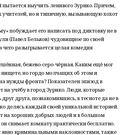
 пытается выучить ленивого Зурико. Причем,
х учителей, но и типичную, вызывающую хохот
му» побуждает его написать под диктовку не в
ли (Павел Бельков) чудовищное по своей
а чего разыгрывается целая комедия
шённая, бежево‑серо-чёрная. Каким ещё мог
 нищете, но гордо молчащих об этом и
а нужды фронта? Показателен эпизод в
т на учёбу в город Зурико. Люди, которые
друг друга, познакомившись, в тесноте да не в
ко делясь каждый своей уникальной историей.
ет на хороших добрых людей и в большом
й он снимает комнату практически бесплатно.
с явно криминальными наклонностями, также