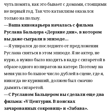
чуть помята, как это бывает с домами, стоящими
не первый год. Так что катаклизм оказался
только на пользу.
— Ваша кинокарьера началась с фильма
Руслана Бальцера «Дерзкие дни», в котором
вы даже сыграли в эпизоде…
— Я упирался до последнего от предложения
Руслана сняться в этом эпизоде. Я не актер, не
курю, а нужно было входить в кадр с сигаретой в
образе одного из пиратов на катере. Поэтому на
меня ушло большое число дублей в сцене, где я,
никогда не куривший, должен был смачно
дымить сигаретой.
— С Русланом Бальцером вы сделали еще два
фильма: «V Центурия. В поисках
зачарованных сокровищ» и «Забава».