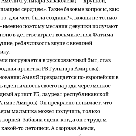
ь Амели (Гульнара Казакбаева) — хрупкой,
шащим сердцем». Такие базовые вопросы, как:
 то, для чего была создана?», важны не только
 — именно поэтому метания девушки получают
елю в детстве играет восьмилетняя Фатима
душие, ребячливость вкупе с внешней
ику.
ля погружается в русскоязычный быт, став
одная артистка РБ Гульнара Амирова).
нования: АмелЯ превращается по-европейски в
ь идентичность своего народа через мягкое
дный артист РБ, лауреат республиканской
Алмас Амиров). Он прекрасно понимает, что
рьеры малышка может получить, только
корней. Забавна сцена, когда он с трудом
какой-то летописи. А озорная Амеля,