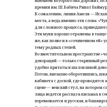
мнением которого она дорожит, Ис
премии им. Ш. Бабича Ринат Баймурз
К сожалению, линия Амеля — Исхак
места, а ведь именно эти слова: «
для сложного процесса, приведшег
Эти муки хорошо отражены в танце
же, как позже и в «сочиненном ей» 
тему родных степей.
Во вместительном пространстве «че
декораций — только старинный резн
удобно прятаться шаловливой девоч
Потом, внезапно оборотившись, шка
кабинета с доской, где проводятся
сцене — венский стул, на котором с
лица ведется рассказ в письмах к се
перемежается и русская, и башкирс