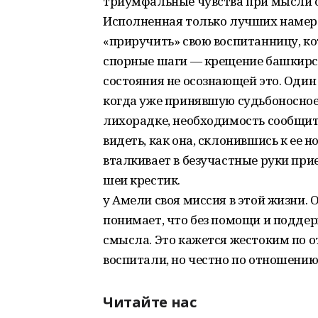
триумфальные чувства при мысли о 
Исполненная только лучших намер
«приручить» свою воспитанницу, ко
спорные шаги — крещение башкирско
состояния не осознающей это. Оди
когда уже принявшую судьбоносное
лихорадке, необходимость сообщит
видеть, как она, склонившись к ее н
вталкивает в безучастные руки пр
шеи крестик.
у Амели своя миссия в этой жизни. О
понимает, что без помощи и поддер
смысла. Это кажется жестоким по 
воспитали, но честно по отношению 
Читайте нас