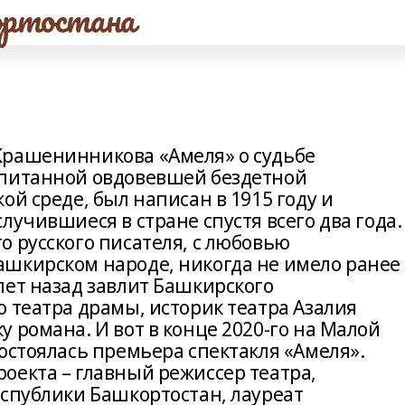
ртостана
Крашенинникова «Амеля» о судьбе
спитанной овдовевшей бездетной
ой среде, был написан в 1915 году и
лучившиеся в стране спустя всего два года.
 русского писателя, с любовью
шкирском народе, никогда не имело ранее
лет назад завлит Башкирского
 театра драмы, историк театра Азалия
 романа. И вот в конце 2020‑го на Малой
остоялась премьера спектакля «Амеля».
оекта – главный режиссер театра,
еспублики Башкортостан, лауреат