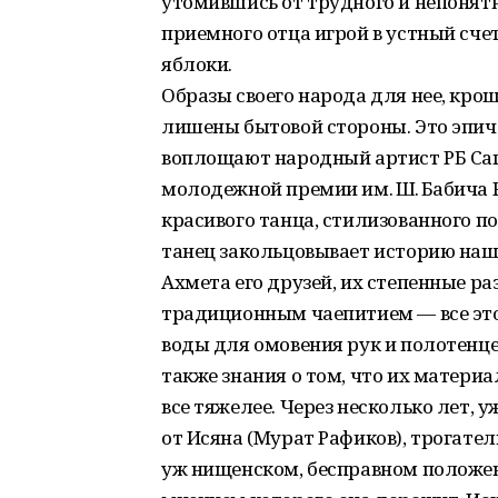
утомившись от трудного и непонятн
приемного отца игрой в устный сче
яблоки.
Образы своего народа для нее, кро
лишены бытовой стороны. Это эпич
воплощают народный артист РБ Саг
молодежной премии им. Ш. Бабича 
красивого танца, стилизованного п
танец закольцовывает историю наш
Ахмета его друзей, их степенные ра
традиционным чаепитием — все эт
воды для омовения рук и полотенце
также знания о том, что их матери
все тяжелее. Через несколько лет, у
от Исяна (Мурат Рафиков), трогател
уж нищенском, бесправном положении