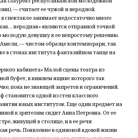
хак (лауреат республиканской молодежной
ин), — считает ее чужой и неродной.
 в спектакле занимает недостаточно много
Чужая… неродная» являются отправной точкой
о молодую девушку к ее непростому решению.
 Амели, — чистом образце контемпорари, так
уже в стенах института фантазийном танце на
рного кабинета» Малой сцены театра из
ой буфет, в нижнем ящике которого так
ке, пока не знающей запретов и ограничений.
ф становится одной из стен классного
 занятия юных институток. Еще один предмет на
пиной к зрителям сидит Анна Петровна. От ее
стре, живущей в столице, и в ее речи
кая речь. Появление в одинокой вдовой жизни