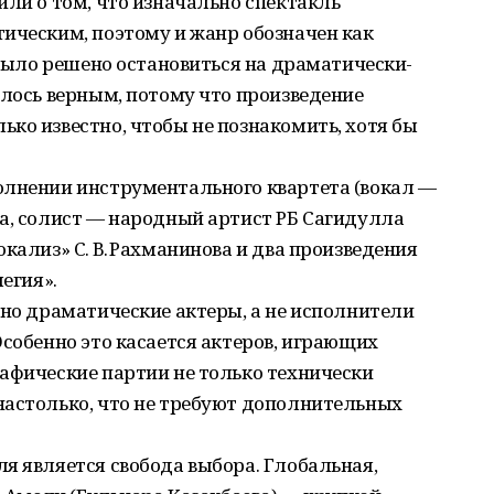
или о том, что изначально спектакль
ическим, поэтому и жанр обозначен как
 было решено остановиться на драматически-
алось верным, потому что произведение
ко известно, чтобы не познакомить, хотя бы
олнении инструментального квартета (вокал —
а, солист — народный артист РБ Сагидулла
кализ» С. В. Рахманинова и два произведения
егия».
нно драматические актеры, а не исполнители
Особенно это касается актеров, играющих
афические партии не только технически
настолько, что не требуют дополнительных
я является свобода выбора. Глобальная,