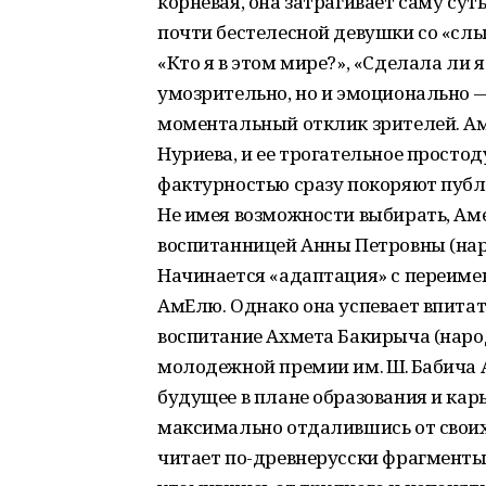
корневая, она затрагивает саму сут
почти бестелесной девушки со «слы
«Кто я в этом мире?», «Сделала ли я
умозрительно, но и эмоционально
моментальный отклик зрителей. Ам
Нуриева, и ее трогательное просто
фактурностью сразу покоряют публ
Не имея возможности выбирать, Аме
воспитанницей Анны Петровны (нар
Начинается «адаптация» с переиме
АмЕлю. Однако она успевает впитат
воспитание Ахмета Бакирыча (наро
молодежной премии им. Ш. Бабича 
будущее в плане образования и ка
максимально отдалившись от своих 
читает по-древнерусски фрагменты 