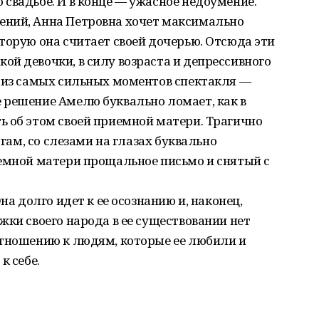
свадьбе. И в конце — ужасное недоумение.
ений, Анна Петровна хочет максимально
торую она считает своей дочерью. Отсюда эти
й девочки, в силу возраста и депрессивного
н из самых сильных моментов спектакля —
 решение Амелю буквально ломает, как в
ь об этом своей приемной матери. Трагично
огам, со слезами на глазах буквально
иемной матери прощальное письмо и снятый с
на долго идет к ее осознанию и, наконец,
жки своего народа в ее существовании нет
отношению к людям, которые ее любили и
к себе.