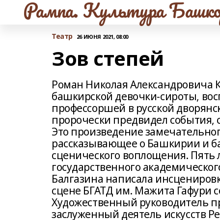
Рампа. Культура Башко
Театр
26 ИЮНЯ 2021, 08:00
Зов степей
Роман Николая Александровича 
башкирской девочки-сироты, во
профессоршей в русской дворянск
пророчески предвидел события, с
Это произведение замечательного
рассказывающее о Башкирии и ба
сценического воплощения. Пять 
государственного академического
Балгазина написала инсценировку
сцене БГАТД им. Мажита Гафури с
Художественный руководитель пр
заслуженный деятель искусств Р