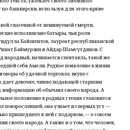
ого текста, увлекает своего любимого
т по-башкирски, используя для этого яркие
шкой спасенной от неминуемой смерти,
еские исполинские батыры, чьи роли
идулла Байзигитов, лауреат республиканской
Ринат Баймурзин и Айдар Шамсутдинов. С
од народный, начинается спектакль, такой же
едшей себя Амели. Редкое появление в жизни
зговоры об удачной торговле, вкупе с
о дает девочке, чинно подающей старшим
, информацию об обычаях своего народа. А
альное положение в родных степях становится
же повзрослевшей, она узнает из первых уст —
ьно пришедшего к ней с подарком, — о совсем
 своего народа. А также и о том, что человек,