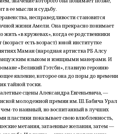
ем, значение которого она понимает позже,
т в ее мысли и судьбу.
еравенства, несправедливости становится
лачной жизни Амели. Она прекрасно понимает
но жить «в кружевах», когда ее родственники
 (возраст есть возраст) юной институтке
анятиях Маман (народная артистка РБ Алсу
ранцузским языком и изящными манерами. И
 романе «Великий Гэтсби», главную героиню
ющее явление, которое она до поры до времени
ник тайной тоски.
алетные сцены Александра Евгеньевича, —
нской молодежной премии им. Ш. Бабича Урал
в чем-то наивный, но воспитанный в лучших
ми пластики показывает свою влюбленность,
еские метания, затаенные желания, затем —