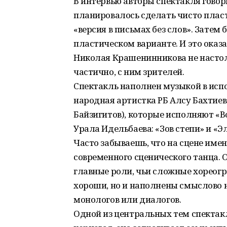
В интервью авторы спектакля говор
планировалось сделать чисто пласт
«версия в письмах без слов». Затем
пластическом варианте. И это оказ
Николая Крашенинникова не настоль
частично, с ним зрителей.
Спектакль наполнен музыкой в исп
народная артистка РБ Алсу Бахтиев
Байзигитов), которые исполняют «Во
Урала Идельбаева: «Зов степи» и «Эл
Часто забываешь, что на сцене име
современного сценического танца. 
главные роли, чьи сложные хореогр
хороши, но и наполнены смыслово 
монологов или диалогов.
Одной из центральных тем спектакл