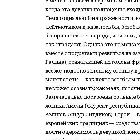
Амели становится огромным событи
когда эта девочка полноценно входи
Тема социальной напряженности, н
лейтмотивом в, казалось бы, безоб
бесправие своего народа, и ей стыд
так страдают. Однако это не мешает
вместе с подругами резвиться на з
Галина), осаждающей их головы ф
все же, подобно зеленому огоньку в
манят степи — как некое всеобъемл
не может осознать; как маяк, источ
Замечательно построены сольные б
жениха Амели (лауреат республика
Аминов, Айнур Ситдиков). Герой — 
европейских традициях — средства
почти одержимость девушкой, юнош