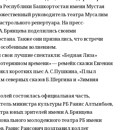
а Респуб­лики Башкортостан имени Мустая
ожественный руководитель театра Мусалим
астрольного репертуара. На пресс-
. Брянцева поделились своими
тана. Также они признались, что встречи
с особенным волнением.
и свои лучшие спектакли: «Бедная Лиза»
 потерянном времени» — ремейк сказки Евгения
кл коротких пьес А. С. Пушкина, «Плыл
 северных сказов Б. Шергина и «Зимняя
олей состоялась официальная часть,
итель министра культуры РБ Ранис Алтынбаев,
тра юных зрителей имени А. Брянцева
ионального молодежного театра РБ имени
. Ранис Раисович поздравил коллег