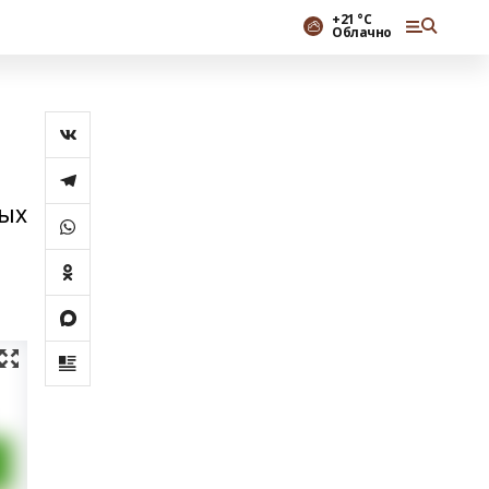
+21 °С
Облачно
ных