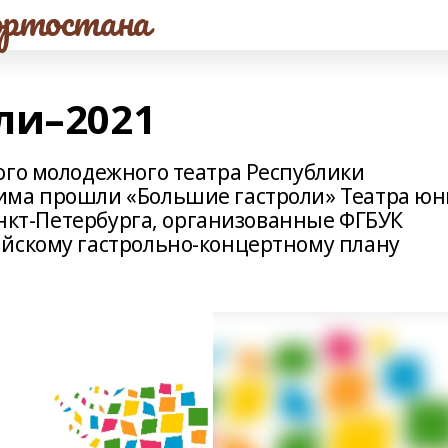
ртостана
ли–2021
ого молодежного театра Республики
има прошли «Большие гастроли» Театра ю
Санкт-Петербурга, организованные ФГБУК
йскому гастрольно-концертному плану