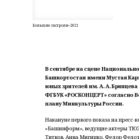
Большие гастроли–2021
В сентябре на сцене Национальн
Башкортостан имени Мустая Кар
юных зрителей им. А. А. Брянцев
ФГБУК «РОСКОНЦЕРТ» согласно В
плану Минкультуры России.
Накануне первого показа на пресс-
«Башинформ», ведущие актеры ТЮЗа
Титков, Анна Мигицко, Федор Федот