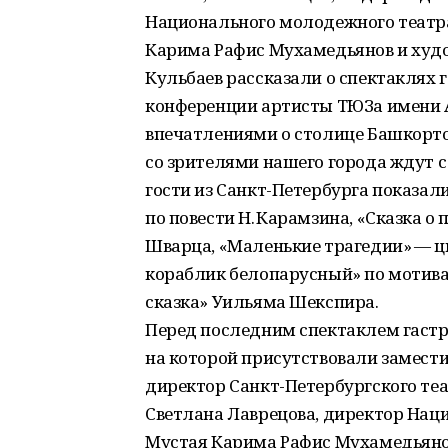
Национального молодежного театр
Карима Рафис Мухамедьянов и худ
Кульбаев рассказали о спектаклях г
конференции артисты ТЮЗа имени А
впечатлениями о столице Башкортос
со зрителями нашего города ждут 
гости из Санкт-Петербурга показал
по повести Н. Карамзина, «Сказка о
Шварца, «Маленькие трагедии» — ци
кораблик белопарусный» по мотивам
сказка» Уильяма Шекспира.
Перед последним спектаклем гастр
на которой присутствовали замест
директор Санкт-Петербургского теа
Светлана Лаврецова, директор Нац
Мустая Карима Рафис Мухамедьянов