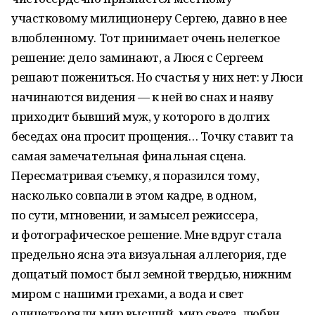
участковому милиционеру Сергею, давно в нее
влюбленному. Тот принимает очень нелегкое
решение: дело заминают, а Люся с Сергеем
решают пожениться. Но счастья у них нет: у Люси
начинаются видения — к ней во снах и наяву
приходит бывший муж, у которого в долгих
беседах она просит прощения… Точку ставит та
самая замечательная финальная сцена.
Пересматривая съемку, я поразился тому,
насколько совпали в этом кадре, в одном,
по сути, мгновении, и замысел режиссера,
и фотографическое решение. Мне вдруг стала
предельно ясна эта визуальная аллегория, где
дощатый помост был земной твердью, нижним
миром с нашими грехами, а вода и свет
олицетворяли мир высший, мир света, любви