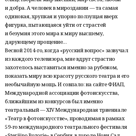
и добра. А человек в мироздании — та самая
одинокая, хрупкая и упорно ползущая вверх
фигурка, пытающаяся уйти от страстей
и безумия этого мира к миру высшему,
дарующему прощение…
Весной 2014‑го, когда «русский вопрос» зазвучал
из каждого телевизора, мне вдруг страстно
захотелось выставиться именно за рубежом,
показать миру всю красоту русского театра и его
необычайную мощь. И совпало: на сайте ФИАП,
Международной ассоциации фотоискусства,
ближайшим из конкурсов был именно
театральный — XIV Международная триеннале
«Театр в фотоискусстве», проводимая в рамках
59‑го международного театрального фестиваля
«Sterijino Pozorje» в Сербии, в городе Нови Сад.