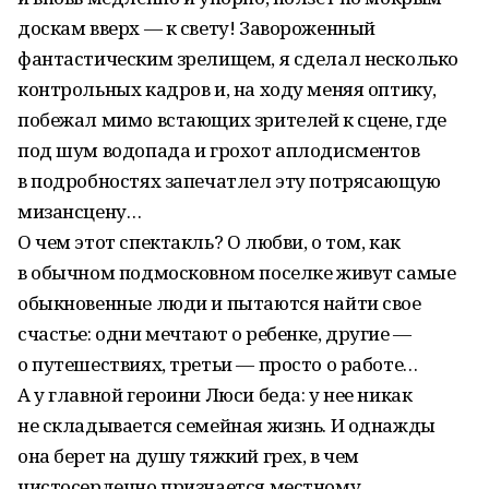
доскам вверх — к свету! Завороженный
фантастическим зрелищем, я сделал несколько
контрольных кадров и, на ходу меняя оптику,
побежал мимо встающих зрителей к сцене, где
под шум водопада и грохот аплодисментов
в подробностях запечатлел эту потрясающую
мизансцену…
О чем этот спектакль? О любви, о том, как
в обычном подмосковном поселке живут самые
обыкновенные люди и пытаются найти свое
счастье: одни мечтают о ребенке, другие —
о путешествиях, третьи — просто о работе…
А у главной героини Люси беда: у нее никак
не складывается семейная жизнь. И однажды
она берет на душу тяжкий грех, в чем
чистосердечно признается местному