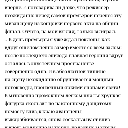
вчерне. И поговаривали даже, что режиссер
неожиданно перед самой премьерой перенес эту
мизансцену из концовки первого акта на общий
финал. Отчего, на мой взгляд, только выиграл.
…В день премьеры я уже ждал поклоны, как
вдруг ошеломлённо замер вместе со всем залом:
после последнего эпизода главная героиня вдруг
осталась в опустевшем пространстве
совершенно одна. И в абсолютной тишине
на сцену неожиданно обрушивается мощный
поток воды, пронзённый яркими снопами света!
В мгновенно промокшем легком платье хрупкая
фигурка скользит по наклонному дощатому
помосту вниз, к краю авансцены,
выкарабкивается, снова соскальзывает вниз
и вновь медленно и упорно, ползет по мокрым