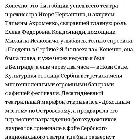
Конечно, это был общий успех всего театра —
и режиссера Игоря Черкашина, и актрисы
Татьяны Ахроменко, сыгравшей главную роль.
Елена Федоровна Кондояниди, помощник
Михаила Исаковича, улыбаясь, только спросила:
«Поедешь в Сербию? Я бы поехала». Конечно, она
была права, и уже через неделю я был
в Белграде, а еще через два часа — в Нови Саде.
Культурная столица Сербии встретила меня
многочисленными огромными банерами
с афишей фестиваля. Десятидневный
театральный марафон открывался «Доходным
местом» по Островскому, а предваряла его
церемония награждения фотохудожников —
лауреатов триеннале в фойе Сербского
национального театра, где был развернут