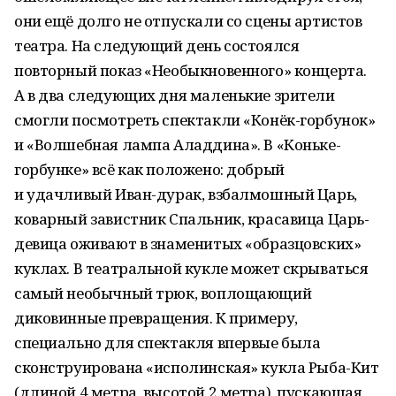
они ещё долго не отпускали со сцены артистов
театра. На следующий день состоялся
повторный показ «Необыкновенного» концерта.
А в два следующих дня маленькие зрители
смогли посмотреть спектакли «Конёк-горбунок»
и «Волшебная лампа Аладдина». В «Коньке-
горбунке» всё как положено: добрый
и удачливый Иван-дурак, взбалмошный Царь,
коварный завистник Спальник, красавица Царь-
девица оживают в знаменитых «образцовских»
куклах. В театральной кукле может скрываться
самый необычный трюк, воплощающий
диковинные превращения. К примеру,
специально для спектакля впервые была
сконструирована «исполинская» кукла Рыба-Кит
(длиной 4 метра, высотой 2 метра), пускающая