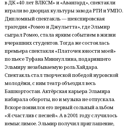
в ДК «40 лет ВЛКСМ» и «Авангард», спектакли
играли во дворцах культуры завода РТИ и УМПО.
Дипломный спектакль — шекспировская
трагедия «Ромео и Джульетта», где Эльмир
сыграл Ромео, стала ярким событием в жизни
вчерашних студентов. Тогда же состоялась
премьера спектакля «Платочек юности моей»
по пьесе Туфана Миннуллина, подарившего
Эльмиру незабываемую роль Хайдара.
Спектакль стал творческой победой нуровской
молодёжи, с ним театр объездил весь
Башкортостан. Актёрская карьера Эльмира
набирала обороты, но и музыка не отпускала.
Вскоре появился его первый сольный альбом
«Я счастлив с песней». А в 2001 году случилось
немыслимое. Эльмир получил приглашение,