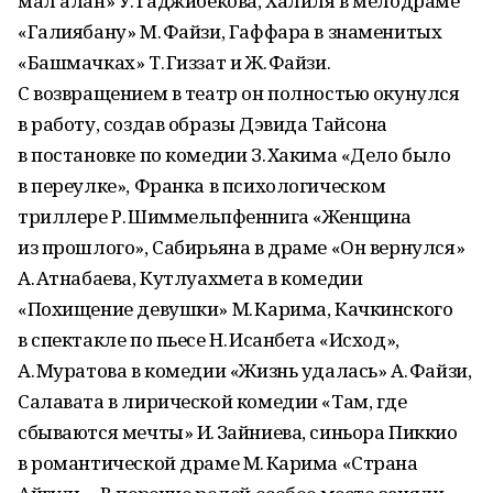
мал алан» У. Гаджибекова, Халиля в мелодраме
«Галиябану» М. Файзи, Гаффара в знаменитых
«Башмачках» Т. Гиззат и Ж. Файзи.
С возвращением в театр он полностью окунулся
в работу, создав образы Дэвида Тайсона
в постановке по комедии З. Хакима «Дело было
в переулке», Франка в психологическом
триллере Р. Шиммельпфеннига «Женщина
из прошлого», Сабирьяна в драме «Он вернулся»
А. Атнабаева, Кутлуахмета в комедии
«Похищение девушки» М. Карима, Качкинского
в спектакле по пьесе Н. Исанбета «Исход»,
А. Муратова в комедии «Жизнь удалась» А. Файзи,
Салавата в лирической комедии «Там, где
сбываются мечты» И. Зайниева, синьора Пиккио
в романтической драме М. Карима «Страна