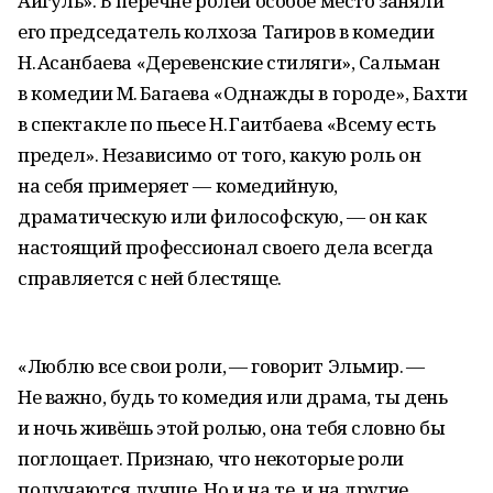
Айгуль». В перечне ролей особое место заняли
его председатель колхоза Тагиров в комедии
Н. Асанбаева «Деревенские стиляги», Сальман
в комедии М. Багаева «Однажды в городе», Бахти
в спектакле по пьесе Н. Гаитбаева «Всему есть
предел». Независимо от того, какую роль он
на себя примеряет — комедийную,
драматическую или философскую, — он как
настоящий профессионал своего дела всегда
справляется с ней блестяще.
«Люблю все свои роли, — говорит Эльмир. —
Не важно, будь то комедия или драма, ты день
и ночь живёшь этой ролью, она тебя словно бы
поглощает. Признаю, что некоторые роли
получаются лучше. Но и на те, и на другие