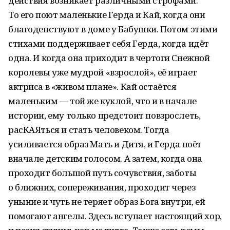
действия возникает различными строфами.
То его поют маленькие Герда и Кай, когда они
благоденствуют в доме у Бабушки. Потом этими
стихами поддерживает себя Герда, когда идёт
одна. И когда она приходит в чертоги Снежной
королевы уже мудрой «взрослой», её играет
актриса в «живом плане». Кай остаётся
маленьким — той же куклой, что и в начале
истории, ему только предстоит повзрослеть,
расКАЯться и стать человеком. Тогда
усиливается образ Мать и Дитя, и Герда поёт
вначале детским голосом. А затем, когда она
проходит большой путь сочувствия, заботы
о ближних, сопереживания, проходит через
уныние и чуть не теряет образ Бога внутри, ей
помогают ангелы. Здесь вступает настоящий хор,