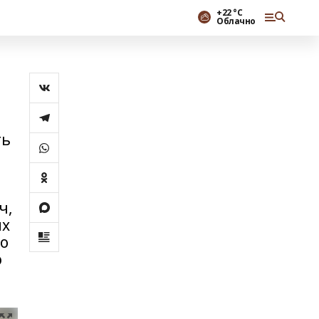
+22 °С
Облачно
ть
ч,
их
го
ю