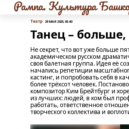
Рампа. Культура Башко
Театр
29 МАЯ 2025, 05:40
Танец – больше,
Не секрет, что вот уже больше п
академическом русском драматич
своя балетная группа. Идея её соз
начались репетиции масштабного
кастинг, и попробовать себя в к
более трёхсот человек. Постано
композитор Ким Брейтбург и хор
из лучших: людей, в ком был пр
работать, ответственное отношен
творческого коллектива и воплот