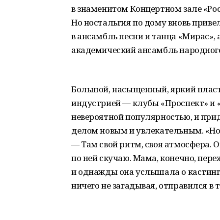
в знаменитом Концертном зале «Рос
Но ностальгия по дому вновь привел
в ансамбль песни и танца «Мирас»,
академический ансамбль народного
Большой, насыщенный, яркий пласт
индустрией — клубы «Проспект» и «
невероятной популярностью, и пр
делом новым и увлекательным. «Но
— Там свой ритм, своя атмосфера. О
по ней скучаю. Мама, конечно, пере
и однажды она услышала о кастинге 
ничего не загадывая, отправился в 