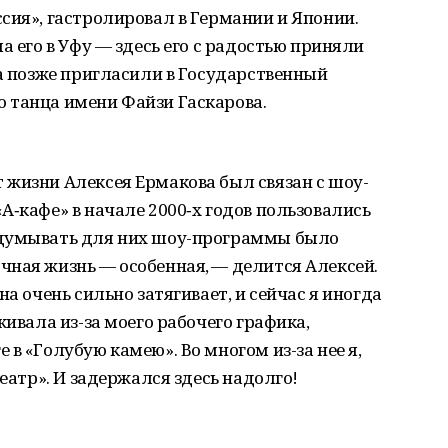
сия», гастролировал в Германии и Японии.
а его в Уфу — здесь его с радостью приняли
 а позже пригласили в Государственный
 танца имени Файзи Гаскарова.
 жизни Алексея Ермакова был связан с шоу-
А‑кафе» в начале 2000‑х годов пользовались
идумывать для них шоу-программы было
чная жизнь — особенная, — делится Алексей.
на очень сильно затягивает, и сейчас я иногда
живала из-за моего рабочего графика,
в «Голубую камею». Во многом из-за нее я,
театр». И задержался здесь надолго!