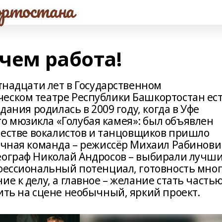
ртостана
 чем работа!
ятнадцати лет в Государственном
еском театре Республики Башкортостан ес
дания родилась в 2009 году, когда в Уфе
 мюзикла «Голубая камея»: был объявлен
ачестве вокалистов и танцовщиков пришло
вочная команда – режиссёр Михаил Рабинови
еограф Николай Андросов – выбирали лучш
офессиональный потенциал, готовность мно
ие к делу, а главное – желание стать часть
ить на сцене необычный, яркий проект.