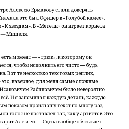
тре Алексею Ермакову стали доверять
начала это был Офицер в «Голубой камее»,
 «К звездам». В «Метели» он играет корнета
» — Мишеля.
есть момент — «трюк», к которому он
ается, чтобы исполнить его чисто — будь
. Вот те несколько текстовых реплик,
— это, наверное, для меня самые сложные
 Исаковичем Рабиновичем было невероятно
 всё. И я запоминал каждую деталь, каждую
ым показом произношу текст по многу раз,
мой голос не поставлен так, как у артистов. Это
оворит Алексей. — Сцена вообще обязывает