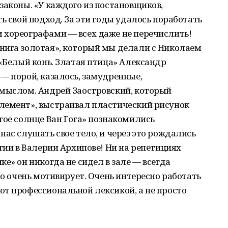
законы. «У каждого из постановщиков,
ь свой подход. За эти годы удалось поработать
 хореографами — всех даже не перечислить!
нига золотая», который мы делали с Николаем
 «Белый конь. Златая птица» Александр
— порой, казалось, замудренные,
смыслом. Андрей Заостровский, который
лемент», выстраивал пластический рисунок
тое солнце Ван Гога» познакомились
нас слушать свое тело, и через это рождались
гии в Валерии Архипове! Ни на репетициях
е» он никогда не сидел в зале — всегда
то очень мотивирует. Очень интересно работать
т профессиональной лексикой, а не просто