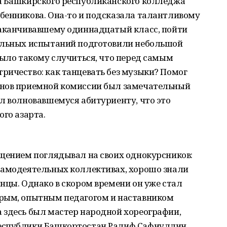
а Башкирского республиканского колледжа
бенникова. Она-то и подсказала талантливому
заканчивавшему одиннадцатый класс, пойти
тельных испытаний подготовили небольшой
было такому случиться, что перед самым
ричество: как танцевать без музыки? Помог
енов приемной комиссии был замечательный
л волновавшемуся абитуриенту, что это
ого азарта.
ущением поглядывал на своих однокурсников:
самодеятельных коллективах, хорошо знали
нцы. Однако в скором времени он уже стал
дрым, опытным педагогом и наставником
 здесь был мастер народной хореографии,
еспублики Башкортостан Ралиф Сафиуллин.