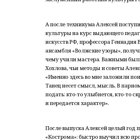
А после техникума Алексей поступ
культуры на курс выдающего педаг
искусств РФ, профессора Геннадия В
ансамбля «Волжские узоры», получи
чему учили мастера. Важными были
Хохлова, чьи методы и советы Алекс
«Именно здесь во мне заложили пони
Танец несет смысл, мысль. В парно
подать: кто-то улыбнется, кто-то с
и передается характер».
После выпуска Алексей целый год 
«Кострома»: быстро выучил всю про