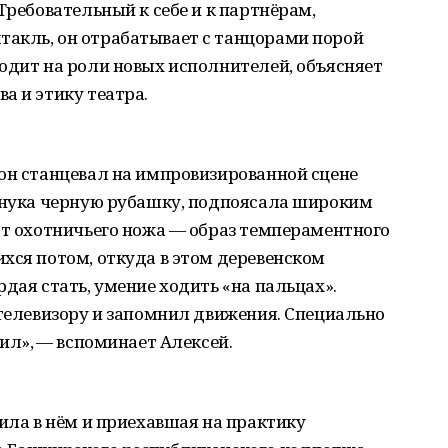
Требовательный к себе и к партнёрам,
акль, он отрабатывает с танцорами порой
одит на роли новых исполнителей, объясняет
а и этику театра.
он станцевал на импровизированной сцене
 внука черную рубашку, подпоясала широким
от охотничьего ножа — образ темпераментного
хся потом, откуда в этом деревенском
дая стать, умение ходить «на пальцах».
 телевизору и запомнил движения. Специально
чил», — вспоминает Алексей.
нила в нём и приехавшая на практику