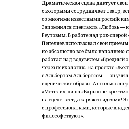
Драматическая сцена диктует свои 
с которыми сотрудничает театр, ест
со многими известными российским
Запомнился спектакль «Любовь — к
Реутовым. В работе над рок-оперой
Пепеляев использовал свои приемы 
но абсолютно всё было наполнено 
работал над водевилем «Вредный э
через психологию. На проекте «Жел
с Альбертом Альбертсом — он учил 
сценические образы. А столько энер
«Метели», ни на «Барышне-крестьянк
на сцене, всегда заряжен идеями! Э
с профессионалами, которые владею
философствуют».