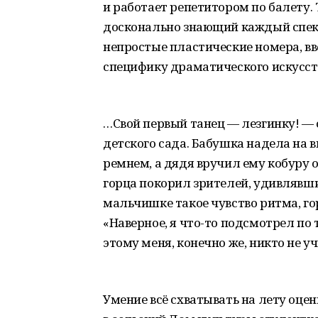
и работает репетитором по балету. 
досконально знающий каждый спект
непростые пластические номера, вв
специфику драматического искусств
…Свой первый танец — лезгинку! — 
детского сада. Бабушка надела на
ремнем, а дядя вручил ему кобуру 
горца покорил зрителей, удивлявши
мальчишке такое чувство ритма, гор
«Наверное, я что-то подсмотрел по
этому меня, конечно же, никто не у
Умение всё схватывать на лету оце