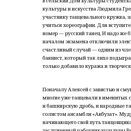
в сельский Дом культуры студентк
культуры и искусства Людмила Гре
участнику танцевального кружка, 
учиться хореографии. Для вступи
номер — русский танец. И надо же 
началом экзамена отключили элект
счастливый случай — одним из чл
баянист, который так лихо подыгра
только добавило куража и творческ
Поначалу Алексей с завистью и см
многие уже танцевали в именитых 
и башкирскую дробь, и народные та
солистом ансамбля «Акбузат». Му
начинающего свой путь танцовщика
заслуженный работник культуры Р