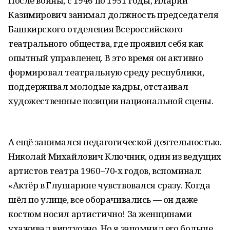
После войны, с 1946 по 1951 годы, Иларий
Казимирович занимал должность председателя
Башкирского отделения Всероссийского
театрального общества, где проявил себя как
опытный управленец. В это время он активно
формировал театральную среду республики,
поддерживал молодые кадры, отстаивал
художественные позиции национальной сцены.
А ещё занимался педагогической деятельностью.
Николай Михайлович Ключник, один из ведущих
артистов театра 1960–70‑х годов, вспоминал:
«Актёр в Глушарине чувствовался сразу. Когда
шёл по улице, все оборачивались — он даже
костюм носил артистично! За женщинами
ухаживал виртуозно. Но я запомнил его больше