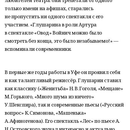
любителей театра: они трепетали от одного
только имени на афишах, старались
не пропустить ни одного спектакля с его
участием. «Глушарина в роли Артура
в спектакле «Овод» Войнич можно было
смотреть без конца, это было незабываемо!» —
вспоминали современники.
В первые же годы работы в Уфе он проявил себя
и как талантливый режиссёр. Глушарин ставил
как классику («Женитьба» Н. В. Гоголя, «Мещане»
М. Горького, «Много шума из ничего»
У. Шекспира), так и современные пьесы («Русский
вопрос» К. Симонова, «Машенька»
А. Афиногенова). Его спектакль «Лес» по пьесе А.
Н. Островского звучал интересно и актуально