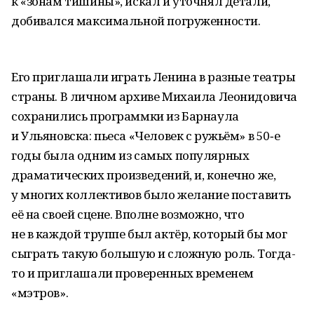
к «зонам тишины», искал и уточнял детали,
добивался максимальной погруженности.
Его приглашали играть Ленина в разные театры
страны. В личном архиве Михаила Леонидовича
сохранились програм­мки из Барнаула
и Ульяновска: пьеса «Человек с ружьём» в 50‑е
годы была одним из самых популярных
драматических произведений, и, конечно же,
у многих коллективов было желание поставить
её на своей сцене. Вполне возможно, что
не в каждой труппе был актёр, который бы мог
сыграть такую большую и сложную роль. Тогда-
то и приглашали проверенных временем
«мэтров».