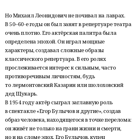
Но Михаил Леонидович не почивал на лаврах.
В 50–60-е годы он был занят в репертуаре театра
очень плотно. Его актёрская палитра была
определена эпохой. Он играл мощные
характеры, создавал сложные образы
классического репертуара. В его ролях
прослеживается интерес к сильным, часто
противоречивым личностям, будь
то лермонтовский Казарин или шолоховский
дед Щукарь.
В 1954 году актёр сыграл заглавную роль
в спектакле «Егор Булычов и другие», создав
образ человека, находящегося в точке перелома:
он живёт не только на грани жизни и смерти,
но и на сломе эпох. Его Булычов, купец