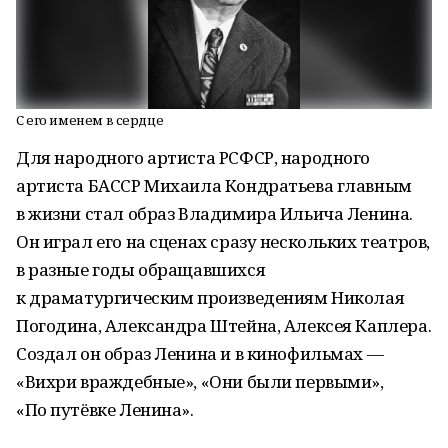
С его именем в сердце
Для народного артиста РСФСР, народного
артиста БАССР Михаила Кондратьева главным
в жизни стал образ Владимира Ильича Ленина.
Он играл его на сценах сразу нескольких театров,
в разные годы обращавшихся
к драматургическим произведениям Николая
Погодина, Александра Штейна, Алексея Каплера.
Создал он образ Ленина и в кинофильмах —
«Вихри враждебные», «Они были первыми»,
«По путёвке Ленина».