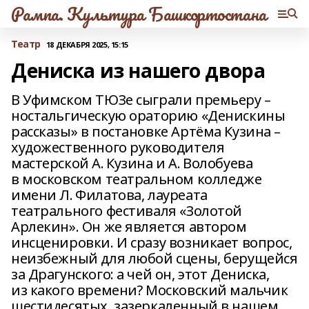
Рампа. Культура Башкортостана
Театр
18 ДЕКАБРЯ 2025, 15:15
Дениска из нашего двора
В Уфимском ТЮЗе сыграли премьеру –
ностальгическую ораторию «Денискины
рассказы» в постановке Артёма Кузина –
художественного руководителя
мастерской А. Кузина и А. Волобуева
в московском театральном колледже
имени Л. Филатова, лауреата
театрального фестиваля «Золотой
Арлекин». Он же является автором
инсценировки. И сразу возникает вопрос,
неизбежный для любой сцены, берущейся
за Драгунского: а чей он, этот Дениска,
из какого времени? Московский мальчик
шестидесятых, зазеркаленный в нашем