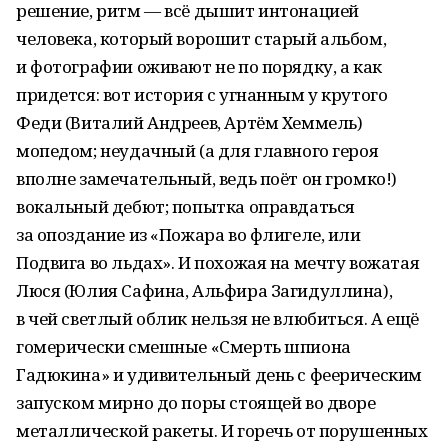
решение, ритм — всё дышит интонацией
человека, который ворошит старый альбом,
и фотографии оживают не по порядку, а как
придется: вот история с угнанным у крутого
Феди (Виталий Андреев, Артём Хеммель)
мопедом; неудачный (а для главного героя
вполне замечательный, ведь поёт он громко!)
вокальный дебют; попытка оправдаться
за опоздание из «Пожара во флигеле, или
Подвига во льдах». И похожая на мечту вожатая
Люся (Юлия Сафина, Альфира Загидуллина),
в чей светлый облик нельзя не влюбиться. А ещё
гомерически смешные «Смерть шпиона
Гадюкина» и удивительный день с феерическим
запуском мирно до поры стоящей во дворе
металлической ракеты. И горечь от порушенных