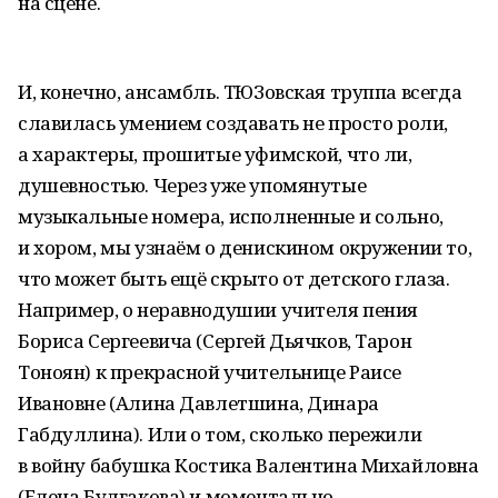
на сцене.
И, конечно, ансамбль. ТЮЗовская труппа всегда
славилась умением создавать не просто роли,
а характеры, прошитые уфимской, что ли,
душевностью. Через уже упомянутые
музыкальные номера, исполненные и сольно,
и хором, мы узнаём о денискином окружении то,
что может быть ещё скрыто от детского глаза.
Например, о неравнодушии учителя пения
Бориса Сергеевича (Сергей Дьячков, Тарон
Тоноян) к прекрасной учительнице Раисе
Ивановне (Алина Давлетшина, Динара
Габдуллина). Или о том, сколько пережили
в войну бабушка Костика Валентина Михайловна
(Елена Булгакова) и моментально