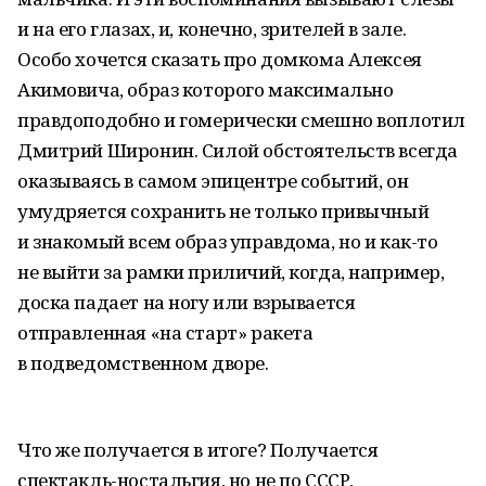
и на его глазах, и, конечно, зрителей в зале.
Особо хочется сказать про домкома Алексея
Акимовича, образ которого максимально
правдоподобно и гомерически смешно воплотил
Дмитрий Широнин. Силой обстоятельств всегда
оказываясь в самом эпицентре событий, он
умудряется сохранить не только привычный
и знакомый всем образ управдома, но и как-то
не выйти за рамки приличий, когда, например,
доска падает на ногу или взрывается
отправленная «на старт» ракета
в подведомственном дворе.
Что же получается в итоге? Получается
спектакль-ностальгия, но не по СССР,