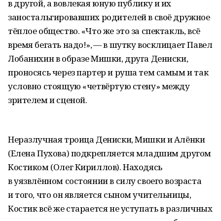
в другой, а вовлекая юную публику и их
заностальгировавших родителей в своё дружное
тёплое общество. «Что же это за спектакль, всё
время бегать надо!», — в шутку восклицает Павел
Лобанихин в образе Мишки, друга Дениски,
проносясь через партер и руша тем самым и так
условно стоящую «четвёртую стену» между
зрителем и сценой.
Неразлучная троица Дениски, Мишки и Алёнки
(Елена Пухова) подкрепляется младшим другом
Костиком (Олег Кириллов). Находясь
в уязвлённом состоянии в силу своего возраста
и того, что он является сыном учительницы,
Костик всё же старается не уступать в различных