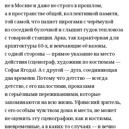
не в Москве и даже не строго в прошлом,
а в пространстве общей, коллективной памяти,
той самой, что пахнет пирогами с черёмухой
из соседней булочной и слышит гудок тепловоза
с товарной станции. Арка, так характерная для
архитектуры 60‑х, и венчающие её вазоны,
с одной стороны — прямое указание на место
действия (сценограф, художник по костюмам —
Софья Ягода). А с другой — дуга, соединяющая
два времени. Потому что детство — всегда
детство, с его шалостями, проказами
и серьёзными переживаниями, которые
запоминаются на всю жизнь. Уфимский зритель,
с его особым чувством дома и места, не может
не оценить эту сценографию, как и костюмы,
вневременные, а в каких-то случаях — и вечно