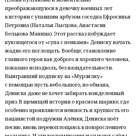
преображающуюся в девочку военных лет
в истории с упавшим арбузом соседка Ефросинья
Петровна (Наталья Лысцова, Анастасия
Белькова-Манина). Этот рассказ побуждает
куксящегося от «супа с пенками» Дениску начать
жадно его поглощать. Вообще, становление
главного героя как доброго и хорошего человека,
показано исподволь, без назидательности.
Выигравший подписку на «Мурзилку»
с помощью пусть небольшого, но обмана,
Дениска даже не хочет забирать вожделенный
приз. В щемящей истории о красном шарике, где
особенно проявляются нежность и хрупкость его
пацанистой подружки Алёнки, Дениска поёт
песню, вновь перевоплощаясь в повзрослевшего
мальчика. И эти воспоминания вызывают слёзы