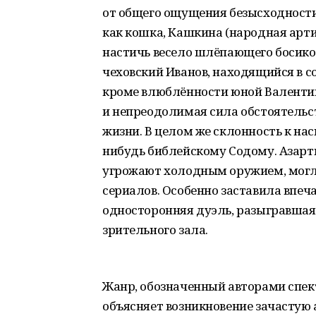
от общего ощущения безысходности.
как кошка, Кашкина (народная арти
настичь весело шлёпающего босико
чеховский Иванов, находящийся в с
кроме влюблённости юной Валенти
и непреодолимая сила обстоятель
жизни. В целом же склонность к нас
нибудь библейскому Содому. Азартн
угрожают холодным оружием, могла
сериалов. Особенно заставила впеч
односторонняя дуэль, разыгравша
зрительного зала.
Жанр, обозначенный авторами спект
объясняет возникновение зачастую 