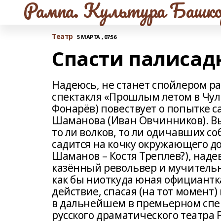
Рампа. Культура Башко
Театр
5 МАРТА , 07:56
Спасти палисад
Надеюсь, не станет спойлером рас
спектакля «Прошлым летом в Чул
Фонарёв) повествует о попытке с
Шаманова (Иван Овчинников). Вы
то ли волков, то ли одичавших с
садится на кочку окружающего до
Шаманов – Костя Треплев?), наде
казённый револьвер и мучительн
как бы ниоткуда юная официантка
действие, спасая (на тот момент) 
в дальнейшем в премьерном спек
русского драматического театра 