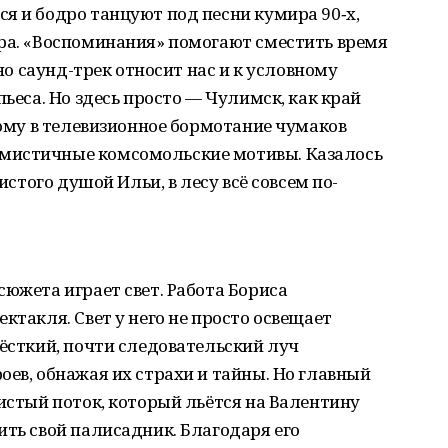
я и бодро танцуют под песни кумира 90‑х,
ора. «Воспоминания» помогают сместить время
чно саунд-трек относит нас и к условному
пьеса. Но здесь просто — Чулимск, как край
тому в телевизионное бормотание чумаков
мистичные комсомольские мотивы. Казалось
чистого душой Ильи, в лесу всё совсем по-
сюжета играет свет. Работа Бориса
ктакля. Свет у него не просто освещает
Жёсткий, почти следовательский луч
оев, обнажая их страхи и тайны. Но главный
тистый поток, который льётся на Валентину
ить свой палисадник. Благодаря его