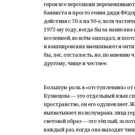
героя все персонажи перемешиваютс
баяниста и просто гения дяди Фёд
действия с 70‑х на 90‑е, хотя части
1972‑му году, когда была написана 
вселенной, во всём запоздал, и поэ
и кашпировских вмешиваются опти
бы, лес, отсталость, но, по мнению 
другому, чище и честнее.
Большую роль в «отступлениях» от 
Кузнецова — это отдельный язык спе
пространство, он его одушевляет. 
выхватывает из полумрака лица гер
световой образ — это тёплый, золо
каждый раз, когда она выходит чин