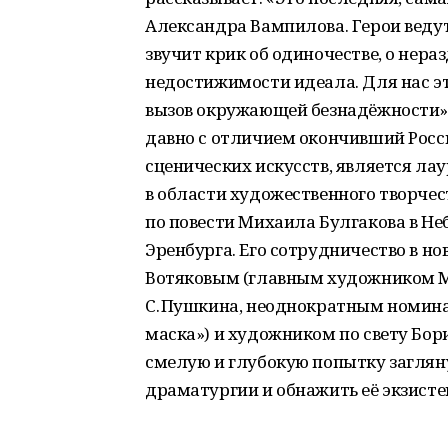
Александра Вампилова. Герои ведут 
звучит крик об одиночестве, о нера
недостижимости идеала. Для нас эт
вызов окружающей безнадёжности».
давно с отличием окончивший Росс
сценических искусств, является л
в области художественного творче
по повести Михаила Булгакова в Н
Эренбурга. Его сотрудничество в н
Вотяковым (главным художником Ма
С. Пушкина, неоднократным номина
маска») и художником по свету Бо
смелую и глубокую попытку заглян
драматургии и обнажить её экзисте