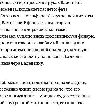
ебной фате, с цветами в руках Валентина
момента, когда свет гаснет и фата
 Этот свет — метафора её внутренней чистоты,
л Вампилов. В финале, когда горько
ся на сцене в дорожном костюме,
исчезает. Судя по вновь покосившемуся фонарю,
ак, как она говорила: любимый палисадник
ть и приметы призрачной надежды, которую
анавески, и даже сушащяяся на балконе
 кавалера Валентину.
ым образом спектакля является палисадник,
стоянно чинит, несмотря на то, что его
Этот палисадник — мощная художественная
ий внутренний мир человека, его попытки