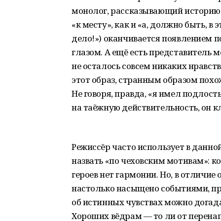
монолог, рассказывающий историю д
«к месту», как и «а, должно быть, 
дело!») оканчивается появлением 
глазом. А ещё есть представитель 
не осталось совсем никаких нравс
этот образ, странным образом пох
Не говоря, правда, «я имел подлость
на таёжную действительность, он к
Режиссёр часто использует в данно
назвать «по чеховским мотивам»: 
героев нет гармонии. Но, в отличие
настолько насыщено событиями, пр
об истинных чувствах можно догада
Хороших вёдрам — то ли от перена