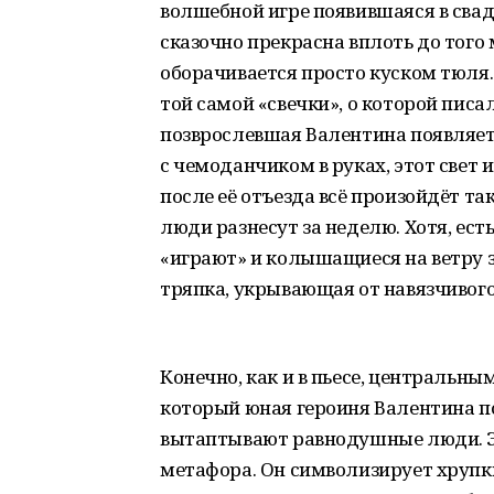
волшебной игре появившаяся в свад
сказочно прекрасна вплоть до того 
оборачивается просто куском тюля.
той самой «свечки», о которой писа
позврослевшая Валентина появляет
с чемоданчиком в руках, этот свет 
после её отъезда всё произойдёт т
люди разнесут за неделю. Хотя, ес
«играют» и колышащиеся на ветру з
тряпка, укрывающая от навязчивого
Конечно, как и в пьесе, центральн
который юная героиня Валентина по
вытаптывают равнодушные люди. 
метафора. Он символизирует хрупк