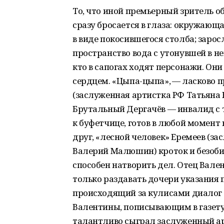
То, что иной премьерный зритель об
сразу бросается в глаза: окружаю
в виде покосившегося столба; заро
пространство вода с утонувшей в не
кто в сапогах ходят персонажи. Они
сердцем. «Цыпа-цыпа», — ласково 
(заслуженная артистка РФ Татьяна К
Брутальный Дергачёв — инвалид с
к буфетчице, готов в любой момент
друг, «лесной человек» Еремеев (з
Валерий Малюшин) кроток и безоби
способен натворить дел. Отец Вал
только раздавать дочери указания 
происходящий за кулисами диалог
Валентины, пописывающим в газету
талантливо сыграл заслуженный ар