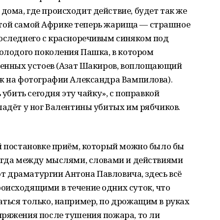
ома, где происходит действие, будет так же
в этой самой Африке теперь жарища — страшное
последнего с красноречивым синяком под
молодого поколения Пашка, в котором
твенных устоев (Азат Шакиров, воплощающий
ож на фотографии Александра Вампилова).
 убить сегодня эту чайку», с поправкой
ладёт у ног Валентины убитых им рябчиков.
й постановке приём, который можно было бы
когда между мыслями, словами и действиями
 от драматургии Антона Павловича, здесь всё
оисходящими в течение одних суток, что
ться только, например, по дрожащим в руках
пряжения после тушения пожара, то ли