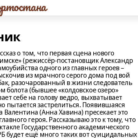
ртостана
ник
сказ о том, что первая сцена нового
имске» (режиссёр-постановщик Александр
амоубийства одного из главных героев –
скочив из мрачного серого дома под вой
обак, разочарованный в жизни следователь
м болота (бывшее «колдовское озеро»
вает себе на голову ведро, выхватывает
о пытается застрелиться. Появившаяся
 Валентина (Анна Хавина) пресекает это
главного героя. Рассказываю это к тому, что
такле Государственного академического
РБ будет ещё много таких вот суицидальных