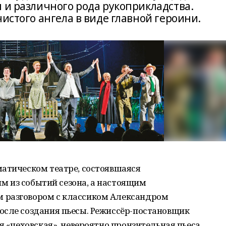
 и различного рода рукоприкладства.
чистого ангела в виде главной героини.
матическом театре, состоявшаяся
ним из событий сезона, а настоящим
 разговором с классиком Александром
осле создания пьесы. Режиссёр-постановщик
я «чеховская», невероятно пронзительная пьеса