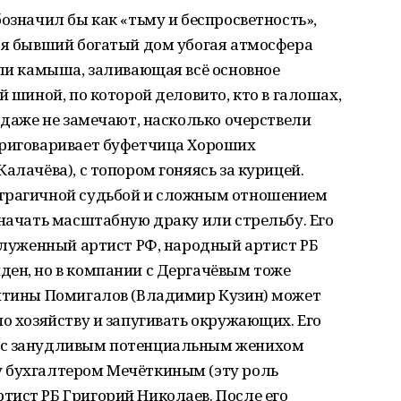
означил бы как «тьму и беспросветность»,
щая бывший богатый дом убогая атмосфера
сли камыша, заливающая всё основное
й шиной, по которой деловито, кто в галошах,
 даже не замечают, насколько очерствели
приговаривает буфетчица Хороших
алачёва), с топором гоняясь за курицей.
 трагичной судьбой и сложным отношением
 начать масштабную драку или стрельбу. Его
аслуженный артист РФ, народный артист РБ
ден, но в компании с Дергачёвым тоже
ентины Помигалов (Владимир Кузин) может
по хозяйству и запугивать окружающих. Его
 с занудливым потенциальным женихом
 бухгалтером Мечёткиным (эту роль
тист РБ Григорий Николаев. После его