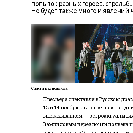
попыток разных героев, стрельбы
Но будет также много и явлений 
Спасти палисадник
Премьера спектакля в Русском дра
13 и 14 ноября, стала не просто од
высказыванием — остроактуальным
Вампиловым через почти полвека п
рассказывает: «Это последняя, сама