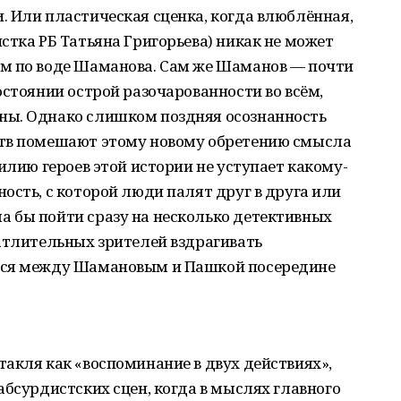
 Или пластическая сценка, когда влюблённая,
стка РБ Татьяна Григорьева) никак не может
м по воде Шаманова. Сам же Шаманов — почти
остоянии острой разочарованности во всём,
ны. Однако слишком поздняя осознанность
ств помешают этому новому обретению смысла
илию героев этой истории не уступает какому-
ость, с которой люди палят друг в друга или
 бы пойти сразу на несколько детективных
атлительных зрителей вздрагивать
яся между Шамановым и Пашкой посередине
акля как «воспоминание в двух действиях»,
абсурдистских сцен, когда в мыслях главного