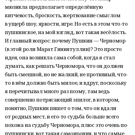
мюзикла предполагает определённую
китчевость, броскость, жертвование смыслом
в ущерб шоу, яркости, игре. Но есть в этом что-то
пушкинское, на мой взгляд, вот такая весёлость.
И главный вопрос: почему Пушкин — Черномор
(в этой роли Марат Гиниятуллин)? Это просто
идея, она возникла сама собой, когда я стал
думать, как решать Черномора, что он должен
быть смешной, но не жалкий, не противный, что-
то в нём должно быть милое, и вдруг, поскольку
я перечитывал много раз поэму, там ведь
совершенно потрясающий эпилог, в котором,
понятно, Пушкин пишет о том, что он вдали
от родных мест, и его-то судьба больше всего
похожа на судьбу Черномора, плюс это очень по-
пушкински, вот такая самоирония, и что самые