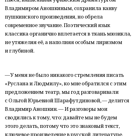
Владимиром Аношкиным, сохранила канву
пушкинского произведения, но обрела
современное звучание. Поэтический язык
классика органично вплетается в ткань мюзикла,
не утяжеляя её, а наполняя особым лиризмом
и глубиной.
— У меня не было никакого стремления писать
«Руслана и Людмилу», ко мне обратился с этим
предложением театр, мы год разговаривали
с Ольгой Юрьевной Шарафутдиновой, — делится
Владимир Аношкин. — И разговоры мои
сводились к тому, что: давайте мы не будем
этого делать, потому что это знаковый текст,
ключевое произведение в русской литературе,