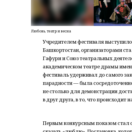
Любовь, театр и весна
Учредителем фестиваля выступило
Башкортостан, организаторами ст
Гафури и Союз театральных деятел
академическом театре драмы имен
фестиваль удерживал до самого зак
парадности — была сосредоточенно
не столько для демонстрации дости
в друг друга, в то, что происходит н
Первым конкурсным показом стал 
сказать «люблю». Постановка, кото