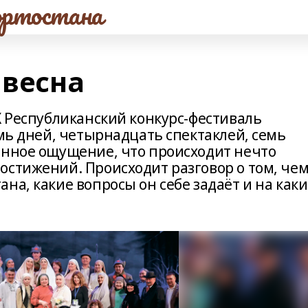
ртостана
 весна
Х Республиканский конкурс-фестиваль
емь дней, четырнадцать спектаклей, семь
янное ощущение, что происходит нечто
остижений. Происходит разговор о том, че
на, какие вопросы он себе задаёт и на как