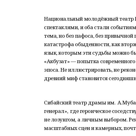
Национальный молодёжный театр РБ
спектаклями, и оба стали событиям
тема, но без пафоса, без привычной 
катастрофа обыденности, как вторж
язык, которым эти судьбы можно бы
«Акбузат» — попытка современного 
эпоса. Не иллюстрировать, не рекон
древний миф становится сегодняш
Сибайский театр драмы им. А. Муб
генерал», где героическое соседств
не лозунгом, а личным выбором. Ре
масштабных сцен и камерных, почт