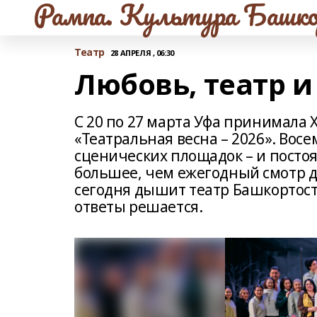
Рампа. Культура Башко
Театр
28 АПРЕЛЯ , 06:30
Любовь, театр и
С 20 по 27 марта Уфа принимала 
«Театральная весна – 2026». Вос
сценических площадок – и посто
большее, чем ежегодный смотр д
сегодня дышит театр Башкортоста
ответы решается.