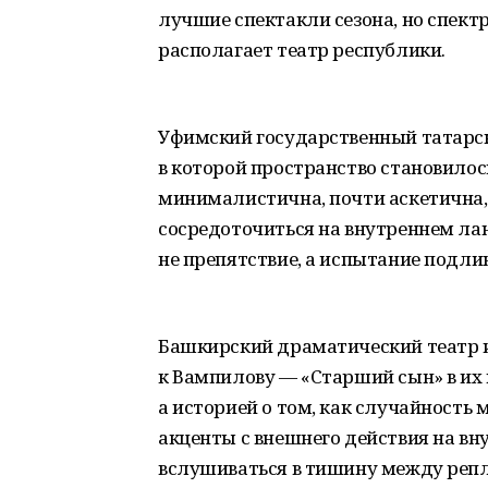
лучшие спектакли сезона, но спект
располагает театр республики.
Уфимский государственный татарск
в которой пространство становило
минималистична, почти аскетична, 
сосредоточиться на внутреннем лан
не препятствие, а испытание подли
Башкирский драматический театр и
к Вампилову — «Старший сын» в их
а историей о том, как случайность 
акценты с внешнего действия на вн
вслушиваться в тишину между реп