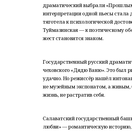
драматический выбрали «Прошлым 
интерпретации одной пьесы стала 
тяготела к психологической достов
Туймазинская — к поэтическому об
жест становится знаком.
Государственный русский драматич
чеховского «Дядю Ваню». Это был ри
удачно. Но режиссёр нашёл интонац
не музейным экспонатом, а живым, 
жизнь, не растратив себя.
Салаватский государственный башк
любви» — романтическую историю,