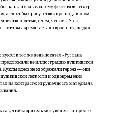
 обозначила главную тему фестиваля: театр
ия, а способы присутствия при подлинном.
едосказанностью, с тем, что остаётся
и, которых время застало врасплох, не дав
кукол в тот же день показал «Руслана
и предложили не иллюстрацию пушкинской
е. Куклы здесь не изображали героев — они
 пушкинской лёгкости и одновременно
отал на контрасте: игрушечность материала
зывания.
так, чтобы зритель мог увидеть не просто