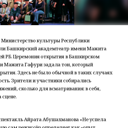
 Министерство культуры Рес­публики
али Башкирский академтеатр имени Мажита
ей РБ. Церемония открытия в Башкирском
и Мажита Гафури задала тон, который
рытия. Здесь не было обычной в таких случаях
сть. Зрители и участники собирались
жений, сколько для всматривания: в себя,
а сцене.
спектакль Айрата Абушахманова «Не успела
рую сам режиссёр определяет как «опыт