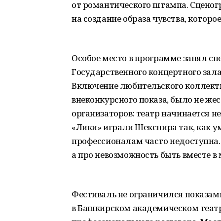
от романтического штампа. Сценогр
на создание образа чувства, которое
Особое место в программе занял сп
Государственного концертного зал
Включение любительского коллектив
внеконкурсного показа, было не ж
организаторов: театр начинается не
«Лики» играли Шекспира так, как ум
профессионалам часто недоступна. 
а про невозможность быть вместе в
Фестиваль не ограничился показам
в Башкирском академическом театр