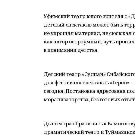
Уфимский театр юного зрителя с «
детский спектакль может быть терр
не упрощал материал, не сюсюкал 
как автор остроумный, чуть ирони
в понимании детства.
Детский театр «Сулпан» Сибайског
для фестиваля спектакль «Герой» —
сегодня. Постановка адресована под
морализаторства, без готовых ответ
Два театра обратились к Вампилов
драматический театр и Туймазинск