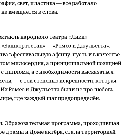
афия, свет, пластика — всё работало
 не вмещается в слова.
ектакль народного театра «Лики»
а «Башкортостан» — «Ромео и Джульетта».
а в фестивальную афишу, пусть и в качестве
естом милосердия, а принципиальной позицией
 с диплома, а с необходимости высказаться.
ели, — с той степенью искренности, которая
Их Ромео и Джульетта были не про любовь,
 мире, где каждый шаг предопределён.
и. Образовательная программа, проходившая
е драмы и Доме актёра, стала территорией