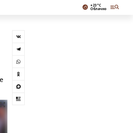
+23 °С
Облачно
м
ие