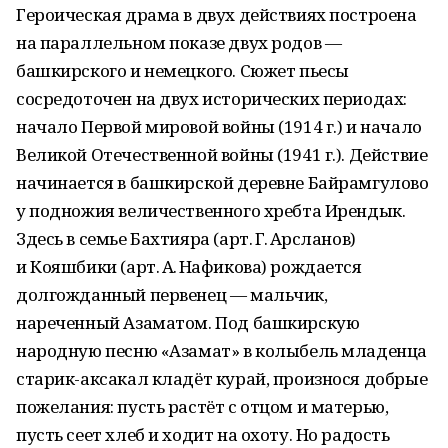
Героическая драма в двух действиях построена
на параллельном показе двух родов —
башкирского и немецкого. Сюжет пьесы
сосредоточен на двух исторических периодах:
начало Первой мировой войны (1914 г.) и начало
Великой Отечественной войны (1941 г.). Действие
начинается в башкирской деревне Байрамгулово
у подножия величественного хребта Ирендык.
Здесь в семье Бахтияра (арт. Г. Арсланов)
и Кояшбики (арт. А. Нафикова) рождается
долгожданный первенец — мальчик,
нареченный Азаматом. Под башкирскую
народную песню «Азамат» в колыбель младенца
старик-аксакал кладёт курай, произнося добрые
пожелания: пусть растёт с отцом и матерью,
пусть сеет хлеб и ходит на охоту. Но радость