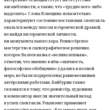
ансамблевости, а также, что «трудно кого-либо
выделить». Слова Клющина показательно
характеризуют состояние постановки: спектакль
оказался между эпосом и героической драмой,
не найдя ни героической личности,
ни монументального хора. Режиссёрское
мастерство и сценографическое решение,
которое Валеев назвал «великолепным»,
отметив, что именно в нём «эпичность,
философское обобщение» удались в полной
мере, не были подкреплены равновеликими
актёрскими работами. Байбурин также
склонялся к тому, что режиссёр, художник
и композитор внесли значительный вклад
в успех спектакля. Рецензент применяет
к режиссёру поговорку: «Кто много ищет, тот