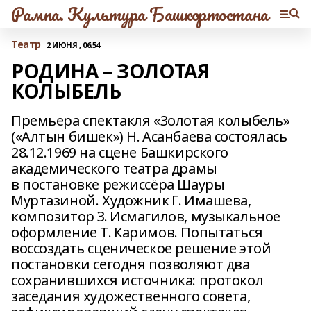
Рампа. Культура Башкортостана
Театр
2 ИЮНЯ , 06:54
РОДИНА – ЗОЛОТАЯ
КОЛЫБЕЛЬ
Премьера спектакля «Золотая колыбель»
(«Алтын бишек») Н. Асанбаева состоялась
28.12.1969 на сцене Башкирского
академического театра драмы
в постановке режиссёра Шауры
Муртазиной. Художник Г. Имашева,
композитор З. Исмагилов, музыкальное
оформление Т. Каримов. Попытаться
воссоздать сценическое решение этой
постановки сегодня позволяют два
сохранившихся источника: протокол
заседания художественного совета,