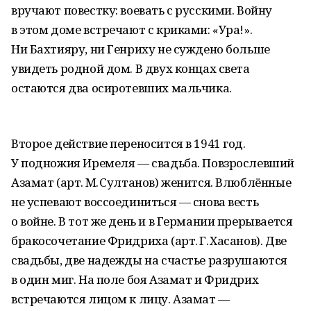
вручают повестку: воевать с русскими. Войну
в этом доме встречают с криками: «Ура!».
Ни Бахтияру, ни Генриху не суждено больше
увидеть родной дом. В двух концах света
остаются два осиротевших мальчика.
Второе действие переносится в 1941 год.
У подножия Иремеля — свадьба. Повзрослевший
Азамат (арт. М. Султанов) женится. Влюблённые
не успевают воссоединиться — снова весть
о войне. В тот же день и в Германии прерывается
бракосочетание Фридриха (арт. Г. Хасанов). Две
свадьбы, две надежды на счастье разрушаются
в один миг. На поле боя Азамат и Фридрих
встречаются лицом к лицу. Азамат —