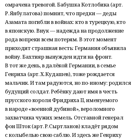
омрачена тревогой. Бабушка Котлобика (арт.
Р. Янбулатова) помнит, что предки — деды
Азамата погибли в войнах: кто в турецкую, кто
в японскую. Внук — надежда на продолжение
рода вопреки всем потерям. В этот момент
приходит страшная весть: Германия объявила
войну. Бахтияр вынужден идти на фронт.
В тот же день, в далёкой Германии, в семье
Генриха (арт. Х. Кудашев), тоже рождается
мальчик. И там радуются, но по-иному: родился
будущий солдат. Ребёнку дают имя в честь
прусского короля Фридриха II, именуемого
в народе «военной дубиной», вероломного
захватчика чужих земель. Отставной генерал
фон Шток (арт. Р. Сыртланов) кладёт рядом
с колыбелью свою саблю. И здесь же Генриху