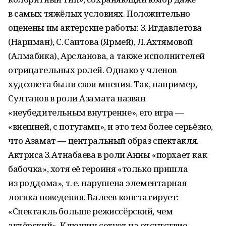
в самых тяжёлых условиях. Положительно
оценены им актерские работы: З. Игдавлетова
(Нариман), С. Саитова (Ярмей), Л. Ахтямовой
(Алмабика), Арсланова, а также исполнителей
отрицательных ролей. Однако у членов
худсовета были свои мнения. Так, например,
Султанов в роли Азамата назван
«неубедительным внутренне», его игра —
«внешней, с потугами», и это тем более серьёзно,
что Азамат — центральный образ спектакля.
Актриса З. Атнабаева в роли Анны «порхает как
бабочка», хотя её героиня «только пришла
из роддома», т. е. нарушена элементарная
логика поведения. Валеев констатирует:
«Спектакль больше режиссёрский, чем
актёрский». Клющин сетует на отсутствие