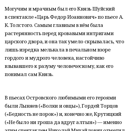
Могучим и мрачным был его Князь Шуйский
в спектакле «Царь Федор Иоаннович» по пьесе А.
К. Толстого. Самым главным в нём была
растерянность перед кровавыми интригами
царского двора, и она так умело скрывалась, что
лишь изредка мелькала в печальном взоре
гордого и мудрого человека, настойчиво
взывавшего к разуму человеческому, как его
понимал сам Князь.
В пьесах Островского любимыми его героями
были Лыняев («Волки и овцы»), Гордей Торцов
(«Бедность не порок») и, конечно же, Крутицкий
(«Не было ни гроша да вдруг алтын») — именно
этим спектаклем Николай Михайлович отметил