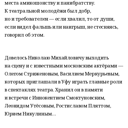
места амикошонству и панибратству.
К театральной молодёжи был добр,
но и требователен — если хвалил, то от души,
если видел фальшь или наигрыш, не стесняясь,
говорил об этом.
Довелось Николаю Михайловичу выходить
на сцену и с известными московским актёрами —
Олегом Стриженовым, Василием Меркурьевым,
которых приглашали в Уфу играть главные роли
в спектаклях театра. Хранил он в памяти
и встречи с Иннокентием Смоктуновским,
Леонидом Утёсовым, Ростиславом Пляттом,
Юрием Никулиным…