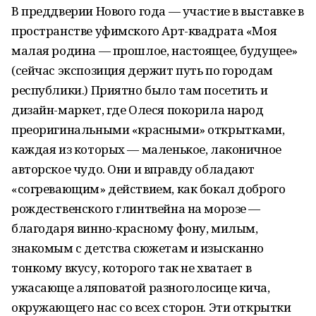
В преддверии Нового года — участие в выставке в
пространстве уфимского Арт-квадрата «Моя
малая родина — прошлое, настоящее, будущее»
(сейчас экспозиция держит путь по городам
республики.) Приятно было там посетить и
дизайн-маркет, где Олеся покорила народ
преоригинальными «красными» открытками,
каждая из которых — маленькое, лаконичное
авторское чудо. Они и вправду обладают
«согревающим» действием, как бокал доброго
рождественского глинтвейна на морозе —
благодаря винно-красному фону, милым,
знакомым с детства сюжетам и изысканно
тонкому вкусу, которого так не хватает в
ужасающе аляповатой разноголосице кича,
окружающего нас со всех сторон. Эти открытки