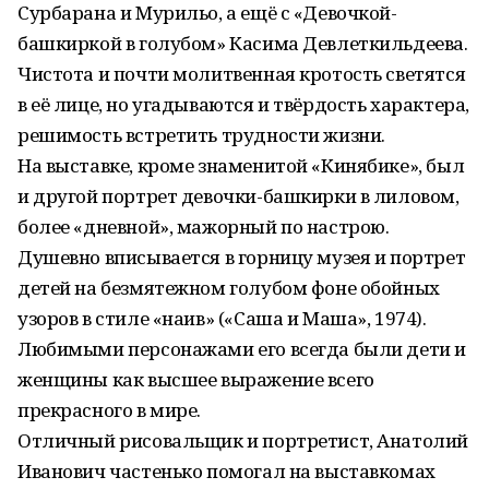
Сурбарана и Мурильо, а ещё с «Девочкой-
башкиркой в голубом» Касима Девлеткильдеева.
Чистота и почти молитвенная кротость светятся
в её лице, но угадываются и твёрдость характера,
решимость встретить трудности жизни.
На выставке, кроме знаменитой «Кинябике», был
и другой портрет девочки-башкирки в лиловом,
более «дневной», мажорный по настрою.
Душевно вписывается в горницу музея и портрет
детей на безмятежном голубом фоне обойных
узоров в стиле «наив» («Саша и Маша», 1974).
Любимыми персонажами его всегда были дети и
женщины как высшее выражение всего
прекрасного в мире.
Отличный рисовальщик и портретист, Анатолий
Иванович частенько помогал на выставкомах