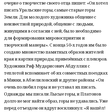
очерке о творчестве своего отца пишет: «Он хотел
писать Уральские горы, самые старые горы
Земли. Для молодого художника общение с
неизвестной природой, общение с людьми,
живущими в согласии с ней, было необходимо
для формирования мировосприятия и
творческой манеры». С конца 50‑х годов им было
создано множество памятных образов жителей
края и картин природы, привезённых с пленэров.
Художник Риф Мударисович Абдуллин с
теплотой вспоминает об их совместных поездках
в Мияки, в Абзелиловский и другие районы: «Он
очень полюбил горы и не уставал их писать.
Однажды мы писали Лысые горы, и Платонов
долго не мог найти образ, горы не удавались. Уже
перед отъездом он вдруг воскликнул: «Я нашёл!