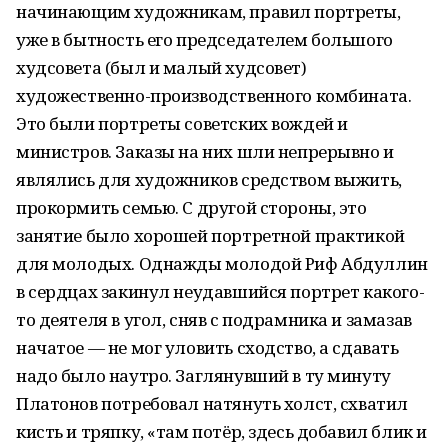
начинающим художникам, правил портреты,
уже в бытность его председателем большого
худсовета (был и малый худсовет)
художественно-производственного комбината.
Это были портреты советских вождей и
министров. Заказы на них шли непрерывно и
являлись для художников средством выжить,
прокормить семью. С другой стороны, это
занятие было хорошей портретной практикой
для молодых. Однажды молодой Риф Абдуллин
в сердцах закинул неудавшийся портрет какого-
то деятеля в угол, сняв с подрамника и замазав
начатое — не мог уловить сходство, а сдавать
надо было наутро. Заглянувший в ту минуту
Платонов потребовал натянуть холст, схватил
кисть и тряпку, «там потёр, здесь добавил блик и