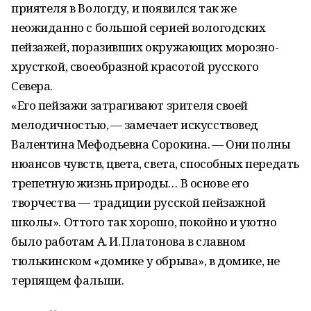
приятеля в Вологду, и появился так же
неожиданно с большой серией вологодских
пейзажей, поразивших окружающих морозно-
хрусткой, своеобразной красотой русского
Севера.
«Его пейзажи затрагивают зрителя своей
мелодичностью, — замечает искусствовед
Валентина Мефодьевна Сорокина. — Они полны
нюансов чувств, цвета, света, способных передать
трепетную жизнь природы… В основе его
творчества — традиции русской пейзажной
школы». Оттого так хорошо, покойно и уютно
было работам А. И. Платонова в славном
тюлькинском «домике у обрыва», в домике, не
терпящем фальши.