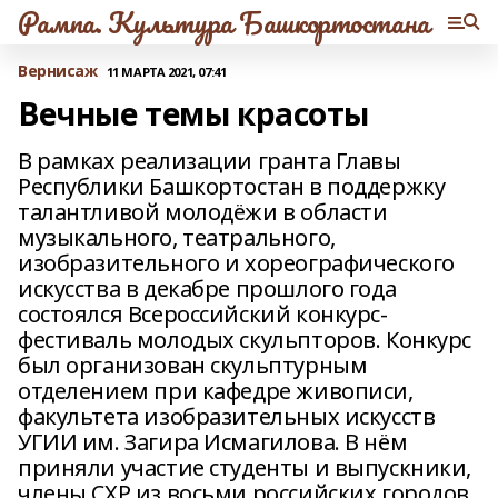
Рампа. Культура Башкортостана
Вернисаж
11 МАРТА 2021, 07:41
Вечные темы красоты
В рамках реализации гранта Главы
Республики Башкортостан в поддержку
талантливой молодёжи в области
музыкального, театрального,
изобразительного и хореографического
искусства в декабре прошлого года
состоялся Всероссийский конкурс-
фестиваль молодых скульпторов. Конкурс
был организован скульптурным
отделением при кафедре живописи,
факультета изобразительных искусств
УГИИ им. Загира Исмагилова. В нём
приняли участие студенты и выпускники,
члены СХР из восьми российских городов,