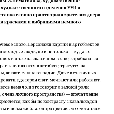
им. З. Исмагилова, художественно-
 художественного отделения УУИ и
ставка словно приотворила зрителям двери
ими красками и вибрациями немного
ючевое слово. Персонажи картин и артобъектов
и молодые люди, но и не только — куда-то
конях и даже на сказочном волке, карабкаются
 расплачиваются в автобусе, трясутся на
ны, воюют, слушают радио. Даже в статичных
ровати, где герои спят, мечтают или работают,
етов немало, и это говорит о важной роли
, очень личного пространства) — впечатление
раняется, как бы по контрасту с кавалькадой
ты и пейзажи благодаря цветовым сочетаниям