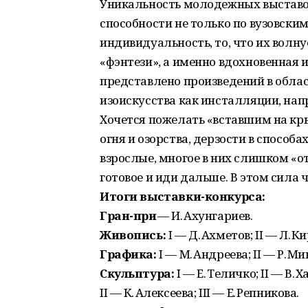
Уникальность молодежных выставок
способности не только по вузовским
индивидуальность, то, что их волну
«фэнтези», а именно вдохновенная 
представлено произведений в обла
изоискусства как инсталляции, нап
Хочется пожелать «вставшим на кр
огня и озорства, дерзости в способа
взрослые, многое в них слишком «о
готовое и иди дальше. В этом сила 
Итоги выставки-конкурса:
Гран-при
— И. Ахунгариев.
Живопись:
I — Д. Ахметов; II — Л. К
Графика:
I — М. Андреева; II — Р. М
Скульптура:
I — Е. Теличко; II — В. 
II — К. Алексеева; III — Е. Репникова.