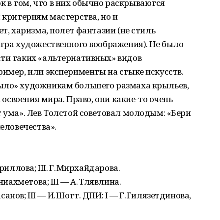
 в том, что в них обычно раскрываются
 критериям мастерства, но и
ет, харизма, полет фантазии (не стиль
игра художественного воображения). Не было
сти таких «альтернативных» видов
ример, или эксперименты на стыке искусств.
ыло» художникам большего размаха крыльев,
х освоения мира. Право, они какие-то очень
т ума». Лев Толстой советовал молодым: «Бери
человечества».
ириллова; III. Г. Мирхайдарова.
иниахметова; III — А. Тлявлина.
Хасанов; III — И. Шотт. ДПИ: I — Г. Гилязетдинова,