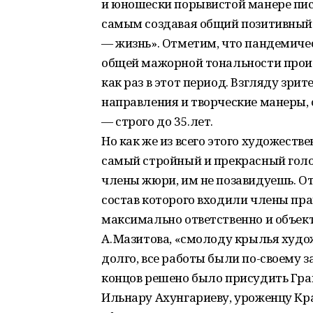
и юношески порывистой манере пис
самым создавая общий позитивный н
— жизнь». Отметим, что пандемичес
общей мажорной тональности прои
как раз в этот период. Взгляду зр
направления и творческие манеры, 
— строго до 35.лет.
Но как же из всего этого художест
самый стройный и прекрасный голос
члены жюри, им не позавидуешь. О
состав которого входили члены пра
максимально ответственно и объек
А. Мазитова, «смолоду крылья худ
долго, все работы были по-своему 
концов решено было присудить Гра
Ильнару Ахунгариеву, уроженцу Кр