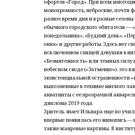
офортов «Город». При всем многоцв
монохромность, неброские, почти 
разное время дня и в разные сезон
обычного городского обитателя — «
понедельника», «Будний день», «Пе
окна» и другие работы. Здесь нет с
исключением спящей девушки в инт
«Безмятежность» или темных силуэ
небесном своде («Затмение»). это в
экзистенциальной остраненности «н
выполненные в технике мягкого ла
акватинты с ее прозрачной акварел
диплома 2019 года.
Зритель знает Ильнара еще по учили
впервые появилась его живопись — 
также жанровые картины. В инстит