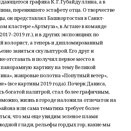
дающегося графика К. Г. Губайдуллина, а в
лина, перенявшего эстафету отца. О творчестве
ы, он представлял Башкортостан в Санкт-
ом кластере «Артмуза», в Астане в команде
7–2019 гг.), и в других экспозициях по
ый колорист, а теперь и дипломированный
езно заняться скульптурой. Его друг и
е отставать и получил первое место в
 панорамную картину на тему Великой
ина», жанровые полотна «Попутный ветер»,
» (все картины 2019 года). Почерк Даниса,
ь богатой палитрой, стал более графичным,
можно, жизнь в городе наложила отпечаток на
района или сама тематика требует более
ться, что мы еще увидим зеленое пламя
водной глади, рельефы гордых гор, какие мы