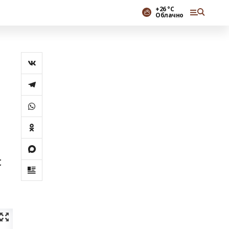
+26 °С
Облачно
с