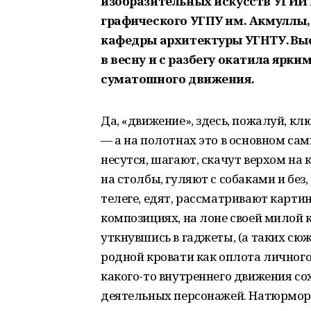
изобразительных искусств УГИИ 
графического УГПУ им. Акмуллы,
кафедры архитектуры УГНТУ. Вы
в весну и с разбегу окатила ярк
суматошного движения.
Да, «движение», здесь, пожалуй, кл
— а на полотнах это в основном сам
несутся, шагают, скачут верхом на 
на столбы, гуляют с собаками и без,
телеге, едят, рассматривают карти
композициях, на лоне своей милой к
уткнувшись в гаджеты, (а таких сюж
родной кровати как оплота личного
какого-то внутреннего движения сох
деятельных персонажей. Натюрмор