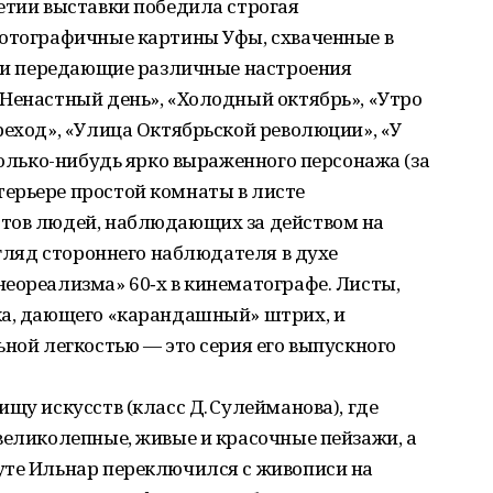
етии выставки победила строгая
фотографичные картины Уфы, схваченные в
ы и передающие различные настроения
Ненастный день», «Холодный октябрь», «Утро
реход», «Улица Октябрьской революции», «У
колько-нибудь ярко выраженного персонажа (за
ерьере простой комнаты в листе
тов людей, наблюдающих за действом на
згляд стороннего наблюдателя в духе
еореализма» 60‑х в кинематографе. Листы,
ка, дающего «карандашный» штрих, и
ьной легкостью — это серия его выпускного
щу искусств (класс Д. Сулейманова), где
великолепные, живые и красочные пейзажи, а
уте Ильнар переключился с живописи на