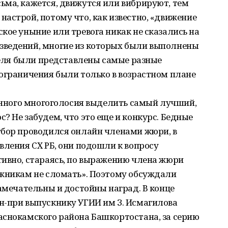
ьма, кажется, движутся или вибрируют, тем
астрой, потому что, как известно, «движение
кое уныние или тревога никак не сказались на
зведений, многие из которых были выполнены
ителя были представлены самые разные
ограничения были только в возрастном плане
венного многоголосия выделить самый лучший,
? Не забудем, что это еще и конкурс. Бедные
тбор проводился онлайн членами жюри, в
вления СХ РБ, они подошли к вопросу
тивно, стараясь, по выражению члена жюри
ожникам не сломать». Поэтому обсуждали
замечательны и достойны наград. В конце
н-при выпускнику УГИИ им З. Исмагилова
аснокамского района Башкортостана, за серию