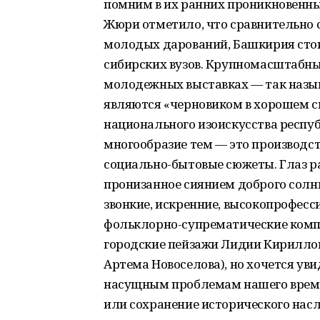
помним в их ранних проникновенны
Жюри отметило, что сравнительно с
молодых дарований, Башкирия стои
сибирских вузов. Крупномасштабн
молодежных выставках — так назы
являются «черновиком в хорошем с
национального изоискусства респуб
многообразие тем — это производст
социально-бытовые сюжеты. Глаз ра
пронизанное сиянием доброго солн
звонкие, искренние, высокопрофесс
фольклорно-супрематические компо
городские пейзажи Лидии Кирилло
Артема Новоселова), но хочется уви
насущным проблемам нашего врем
или сохранение исторического нас