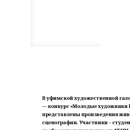
В уфимской художественной гале
— конкурс «Молодые художники 
представлены произведения живо
сценографии. Участники – студе