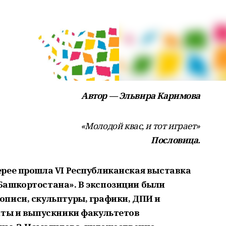
Автор — Эльвира Каримова
«Молодой квас, и тот играет»
Пословица.
рее прошла VI Республиканская выставка
Башкортостана». В экспозиции были
писи, скульптуры, графики, ДПИ и
нты и выпускники факультетов