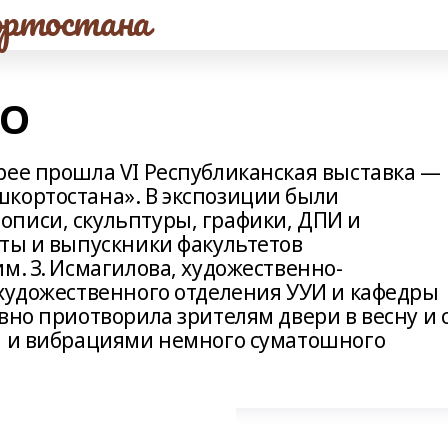
ртостана
ЛО
рее прошла VI Республиканская выставка —
кортостана». В экспозиции были
писи, скульптуры, графики, ДПИ и
нты и выпускники факультетов
м. З. Исмагилова, художественно-
 художественного отделения УУИ и кафедры
вно приотворила зрителям двери в весну и 
и и вибрациями немного суматошного