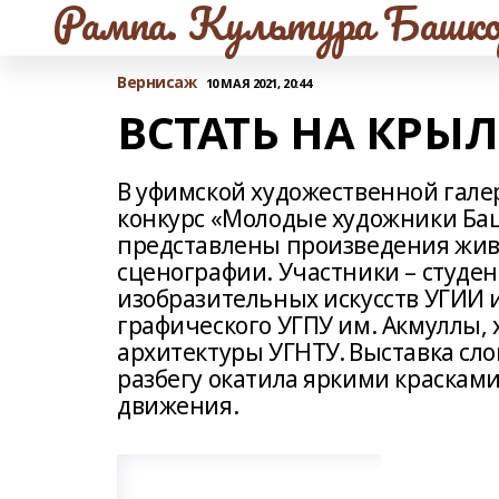
Рампа. Культура Башко
Вернисаж
10 МАЯ 2021, 20:44
ВСТАТЬ НА КРЫ
В уфимской художественной гале
конкурс «Молодые художники Баш
представлены произведения живо
сценографии. Участники – студе
изобразительных искусств УГИИ и
графического УГПУ им. Акмуллы,
архитектуры УГНТУ. Выставка сло
разбегу окатила яркими краскам
движения.