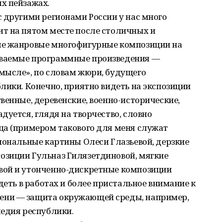
х пейзажах.
 другими регионами России у нас много
т на пятом месте после столичных и
ые жанровые многофигурные композиции на
ваемые программные произведения —
мысле», по словам жюри, будущего
лики. Конечно, приятно видеть на экспозиции
венные, деревенские, военно-исторические,
дуется, глядя на творчество, словно
ца (примером такового для меня служат
иональные картины Олеси Глазьевой, дерзкие
зиции Гульназ Гилязетдиновой, мягкие
вой и утонченно-дискретные композиции
деть в работах и более пристальное внимание к
ени — защита окружающей среды, например,
ледия республики.