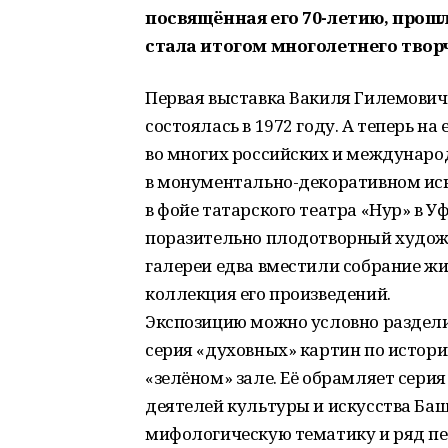
посвящённая его 70-летию, прош
стала итогом многолетнего твор
Первая выставка Вакиля Гилемович
состоялась в 1972 году. А теперь на
во многих российских и междунаро
в монументально-декоративном иск
в фойе татарского театра «Нур» в У
поразительно плодотворный художн
галереи едва вместили собрание жи
коллекция его произведений.
Экспозицию можно условно разделит
серия «духовных» картин по истори
«зелёном» зале. Её обрамляет сери
деятелей культуры и искусства Баш
мифологическую тематику и ряд пе