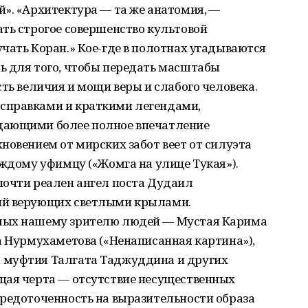
». «Архитектура — та же анатомия, —
ть строгое совершенство культовой
чать Коран.» Кое-где в полотнах угадываются
ь для того, чтобы передать масштабы
ть величия и мощи веры и слабого человека.
справками и краткими легендами,
дающими более полное впечатление
новением от мирских забот веет от силуэта
аждому уфимцу («Жомга на улице Тукая»).
почти реален ангел поста Дудаил
ий верующих светлыми крылами.
мых нашему зрителю людей — Мустая Карима
а Нурмухаметова («Ненаписанная картина»),
 муфтия Талгата Таджуддина и других
щая черта — отсутствие несущественных
средоточенность на выразительности образа