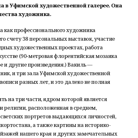
ла в Уфимской художественной галерее. Она
чества художника.
а как профессионального художника
 его счету 38 персональных выставок, участие
дных художественных проектах, работа
усстве (90‑метровая флорентийская мозаика
фе и другие произведения.) Вакиль —
ик, и три зала Уфимской художественной
вописи разных лет, и это далеко не полная
ь на три части, ядром которой является
и религии, расположенная в среднем,
я светских портретов выдающихся личностей,
кортостана, а также картины на историко-
йзажей нашего края и других замечательных