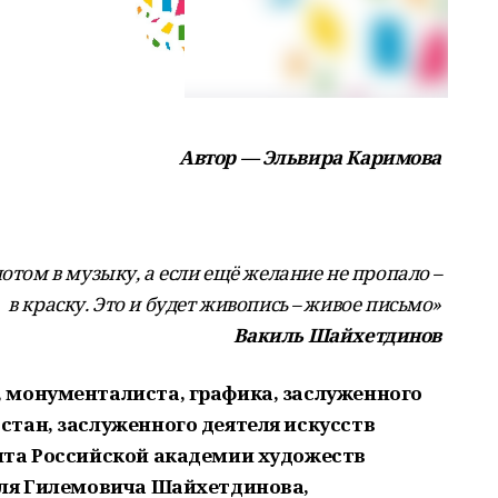
Автор — Эльвира Каримова
потом в музыку, а если ещё желание не пропало –
в краску. Это и будет живопись – живое письмо»
Вакиль Шайхетдинов
 монументалиста, графика, заслуженного
тан, заслуженного деятеля искусств
нта Российской академии художеств
иля Гилемовича Шайхетдинова,