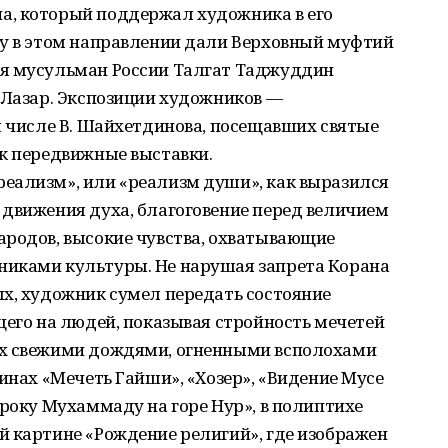
а, который поддержал художника в его
ту в этом направлении дали Верховный муфтий
ия мусульман России Талгат Таджуддин
 Лазар. Экспозиции художников —
м числе В. Шайхетдинова, посещавших святые
ак передвижные выставки.
еализм», или «реализм души», как выразился
 движения духа, благоговение перед величием
ародов, высокие чувства, охватывающие
никами культуры. Не нарушая запрета Корана
ых, художник сумел передать состояние
щего на людей, показывая стройность мечетей
ых свежими дождями, огненными всполохами
тинах «Мечеть Гайши», «Хозер», «Видение Мусе
ороку Мухаммаду на горе Нур», в полиптихе
й картине «Рождение религий», где изображен