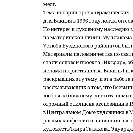
мест.
Тема истории трёх «аврамических»
для Вакиля в 1996 году, когда он 
Но интерес к духовному наследию м
по материнской линии, Муллакамал
Устюба Буздякского района (он был
Материалы паломничества по свят
стали основой проекта «Икърар», 
ислама и христианства. Вакиль Ги
раскрывших эту тему, и эта работа
рассказывающих о том, что Всевышн
любовь к ближнему, чистота помысл
огромный отклик на экспозиции в 199
в Центральном Доме художника в М
разных конфессий и национальност
художеств Таира Салахова, Эдуарда