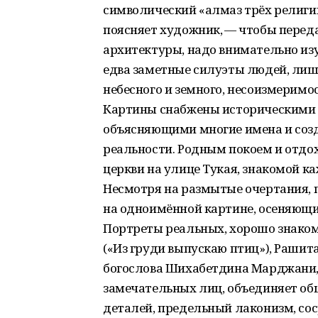
символический «алмаз трёх религий
поясняет художник, — чтобы переда
архитектуры, надо внимательно изу
едва заметные силуэты людей, лиш
небесного и земного, несоизмеримос
Картины снабжены историческими 
объясняющими многие имена и соз
реальности. Родным покоем и отдох
церкви на улице Тукая, знакомой к
Несмотря на размытые очертания, 
на одноимённой картине, осеняющ
Портреты реальных, хорошо знако
(«Из груди выпускаю птиц»), Рашит
богослова Шихабетдина Марджани,
замечательных лиц, объединяет об
деталей, предельный лаконизм, со