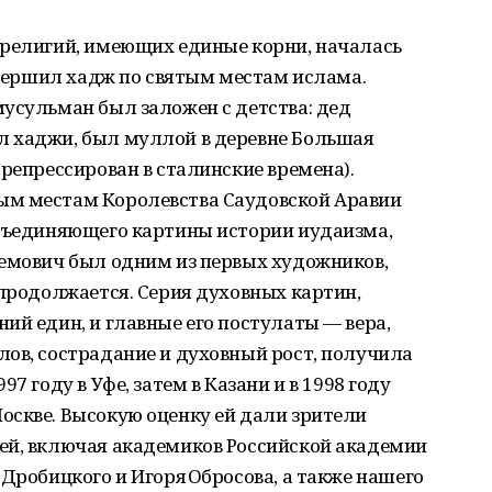
 религий, имеющих единые корни, началась
совершил хадж по святым местам ислама.
усульман был заложен с детства: дед
 хаджи, был муллой в деревне Большая
 репрессирован в сталинские времена).
ым местам Королевства Саудовской Аравии
объединяющего картины истории иудаизма,
лемович был одним из первых художников,
 продолжается. Серия духовных картин,
ий един, и главные его постулаты — вера,
ов, сострадание и духовный рост, получила
7 году в Уфе, затем в Казани и в 1998 году
оскве. Высокую оценку ей дали зрители
ей, включая академиков Российской академии
 Дробицкого и Игоря Обросова, а также нашего