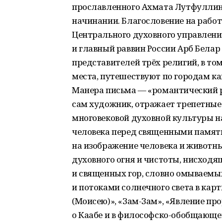
прославленного Ахмата Лутфуллин
начинании. Благословение на рабо
Центрального духовного управлен
и главный раввин России Арб Белар
представителей трёх религий, в то
места, путешествуют по городам к
Манера письма — «романтический р
сам художник, отражает трепетные
многовековой духовной культуры н
человека перед священными памят
на изображение человека и животн
духовного огня и чистоты, нисходя
и священных гор, словно омываем
и потоками солнечного света в кар
(Моисею)», «Зам-Зам», «Явление пр
о Каабе и в философско-обобщающе